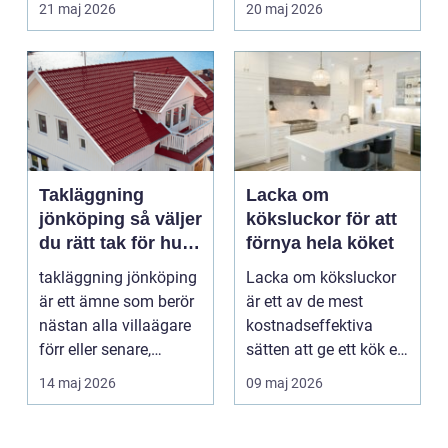
21 maj 2026
20 maj 2026
särs...
Takläggning
Lacka om
jönköping så väljer
köksluckor för att
du rätt tak för hus
förnya hela köket
och klimat
takläggning jönköping
Lacka om köksluckor
är ett ämne som berör
är ett av de mest
nästan alla villaägare
kostnadseffektiva
förr eller senare,
sätten att ge ett kök ett
eftersom taket...
helt nytt uttryck ...
14 maj 2026
09 maj 2026