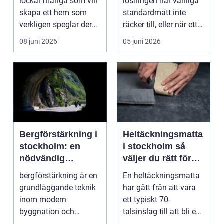
lockar många som vill
lösningen när vanliga
skapa ett hem som
standardmått inte
verkligen speglar deras
räcker till, eller när ett
liv, sm...
hus behöver fön...
08 juni 2026
05 juni 2026
Bergförstärkning i
Heltäckningsmatta
stockholm: en
i stockholm så
nödvändig
väljer du rätt för
byggteknik
hem och kontor
bergförstärkning är en
En heltäckningsmatta
grundläggande teknik
har gått från att vara
inom modern
ett typiskt 70-
byggnation och
talsinslag till att bli en
infrastrukturutveckling,
modern lösning...