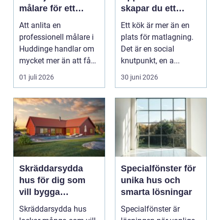
målare för ett
skapar du ett
hållbart resultat
funktionellt och
Att anlita en
Ett kök är mer än en
hållbart kök
professionell målare i
plats för matlagning.
Huddinge handlar om
Det är en social
mycket mer än att få
knutpunkt, en a...
nya färger på
01 juli 2026
30 juni 2026
väggarna...
Skräddarsydda
Specialfönster för
hus för dig som
unika hus och
vill bygga
smarta lösningar
personligt och
Skräddarsydda hus
Specialfönster är
hållbart