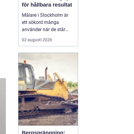
för hållbara resultat
Målare i Stockholm är
ett sökord många
använder när de står
inför ett större eller
02 augusti 2026
mindre måleriprojekt i
hemmet eller på jobbet
och vill hitta en trygg
fackman. När en bostad,
lokal el...
Bergsprängning: