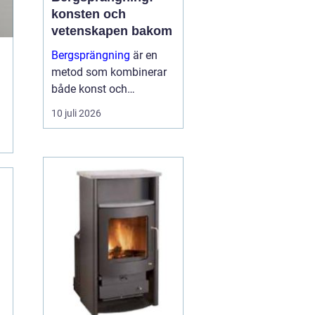
konsten och
vetenskapen bakom
Bergsprängning
är en
metod som kombinerar
både konst och
vetenskap för att bryta
10 juli 2026
ner och avlägsna
bergsmaterial. I
stadsmiljöerna och
landskapen kring
Stockholm spelar
bergsp...