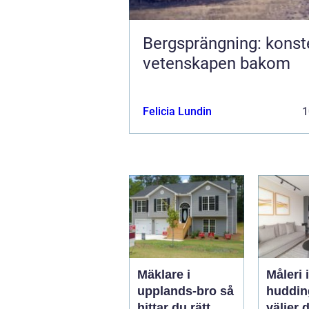
Bergsprängning: konst
vetenskapen bakom
Felicia Lundin
1
Mäklare i
Måleri i
upplands-bro så
hudding
hittar du rätt
väljer d