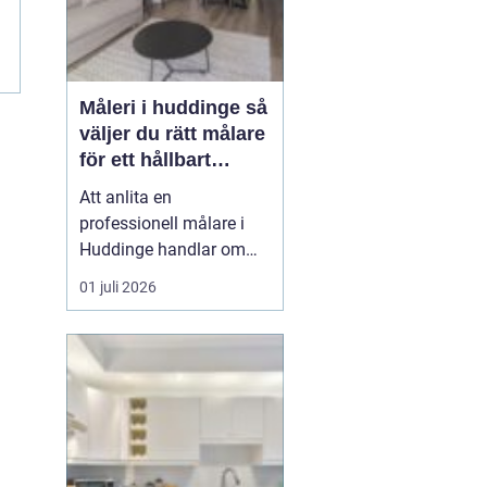
Måleri i huddinge så
väljer du rätt målare
för ett hållbart
resultat
Att anlita en
professionell målare i
Huddinge handlar om
mycket mer än att få nya
01 juli 2026
färger på väggarna. Det
handlar om trygghet,
kvalitet och ett resultat
som håller i många år.
Med rätt målerifirma kan
du höja värdet på din
bostad, skapa ett
trivsamt ...