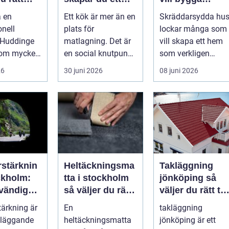
för ett
funktionellt och
personligt och
a en
Ett kök är mer än en
Skräddarsydda hu
t resultat
hållbart kök
hållbart
onell
plats för
lockar många som
 Huddinge
matlagning. Det är
vill skapa ett hem
 om mycket
en social knutpunkt,
som verkligen
tt få nya
en a...
speglar deras liv,
26
30 juni 2026
08 juni 2026
å
sm...
...
rstärknin
Heltäckningsma
Takläggning
ckholm:
tta i stockholm
jönköping så
vändig
så väljer du rätt
väljer du rätt ta
knik
för hem och
för hus och
tärkning är
En
takläggning
kontor
klimat
dläggande
heltäckningsmatta
jönköping är ett