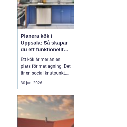
Planera kök i
Uppsala: Så skapar
du ett funktionellt
och hållbart kök
Ett kök är mer än en
plats för matlagning. Det
är en social knutpunkt,
en arbetsplats och ofta
30 juni 2026
hemmets mest använda
rum. När privatpersoner
ser över sitt kök i
Uppsala handlar det
därför säl...