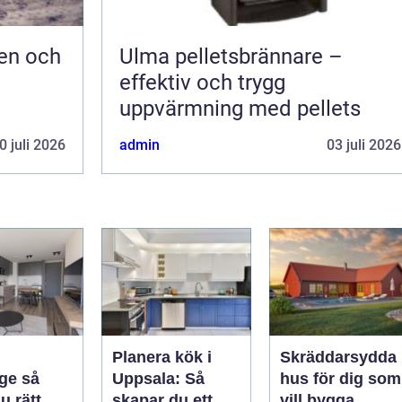
en och
Ulma pelletsbrännare –
effektiv och trygg
uppvärmning med pellets
0 juli 2026
admin
03 juli 2026
Planera kök i
Skräddarsydda
e så
Uppsala: Så
hus för dig som
u rätt
skapar du ett
vill bygga