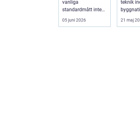
vanliga
teknik 
standardmått inte
byggnat
räcker till, eller när
infrastru
05 juni 2026
21 maj 2
ett hus behöver
ng, särs..
fön...