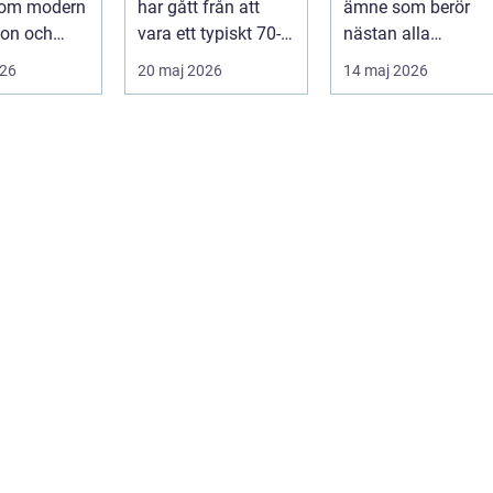
inom modern
har gått från att
ämne som berör
ion och
vara ett typiskt 70-
nästan alla
kturutveckli
talsinslag till att bli
villaägare förr eller
026
20 maj 2026
14 maj 2026
.
en modern lösning...
senare, eftersom
taket...