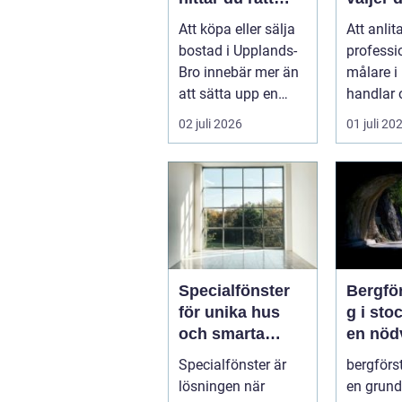
stöd för din
målare 
Att köpa eller sälja
Att anlit
bostadsaffär
hållbar
bostad i Upplands-
professi
Bro innebär mer än
målare i
att sätta upp en
handlar
annons och vänta
mer än a
02 juli 2026
01 juli 20
in bud. ...
färger p
väggarna
Specialfönster
Bergfö
för unika hus
g i sto
och smarta
en nöd
lösningar
byggte
Specialfönster är
bergförs
lösningen när
en grun