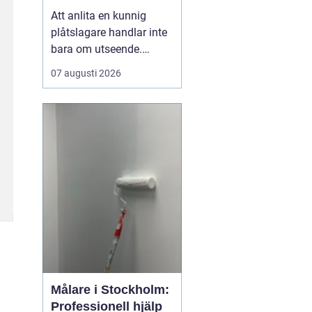
fasad
Att anlita en kunnig
plåtslagare handlar inte
bara om utseende.
Plåtarbeten påverkar hur
07 augusti 2026
väl huset står emot regn,
snö, vind och kyla, och
har en direkt koppling till
både livslängd och
energiförbrukning. Rätt
utförd plåt skyddar tak,
fasad och känsl...
Målare i Stockholm:
Professionell hjälp