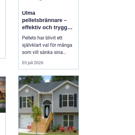
Ulma
pelletsbrännare –
effektiv och trygg
uppvärmning med
Pellets har blivit ett
pellets
självklart val för många
som vill sänka sina
uppvärmningskostnader
03 juli 2026
och samtidigt minska
sin klimatpåverkan. En
modern pelletsbrännare
ger hög verkningsgrad,
jämn värme och rel...