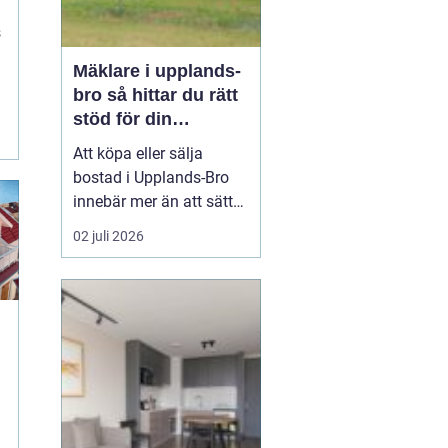
s
Mäklare i upplands-
bro så hittar du rätt
stöd för din
bostadsaffär
Att köpa eller sälja
bostad i Upplands-Bro
innebär mer än att sätta
upp en annons och
02 juli 2026
vänta in bud. Marknaden
i området har egen
dynamik, särskilt med
närheten till Mälaren,
pendeltåg mot
Stockholm och en
k
blandning av villor,
radhus, bostadsrätter
oc...