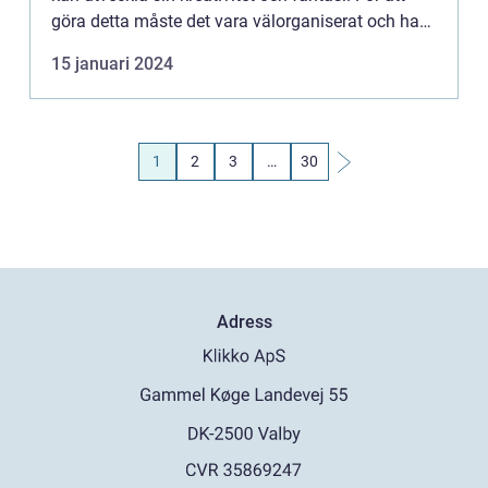
göra detta måste det vara välorganiserat och ha
tillräckligt med förvaringsutrymme för att hålla
15 januari 2024
leks...
1
2
3
…
30
Adress