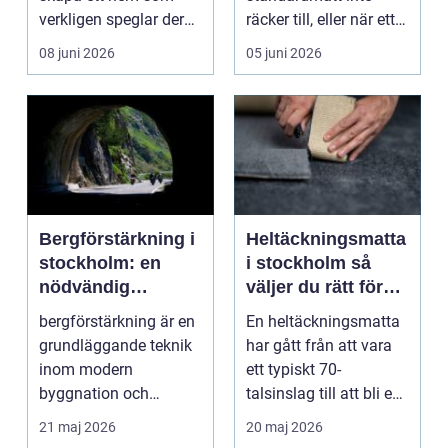
verkligen speglar deras
räcker till, eller när ett
liv, sm...
hus behöver fön...
08 juni 2026
05 juni 2026
Bergförstärkning i
Heltäckningsmatta
stockholm: en
i stockholm så
nödvändig
väljer du rätt för
byggteknik
hem och kontor
bergförstärkning är en
En heltäckningsmatta
grundläggande teknik
har gått från att vara
inom modern
ett typiskt 70-
byggnation och
talsinslag till att bli en
infrastrukturutveckling,
modern lösning...
21 maj 2026
20 maj 2026
särs...