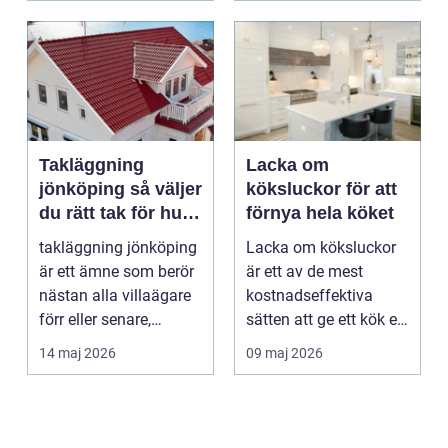
Takläggning
Lacka om
jönköping så väljer
köksluckor för att
du rätt tak för hus
förnya hela köket
och klimat
takläggning jönköping
Lacka om köksluckor
är ett ämne som berör
är ett av de mest
nästan alla villaägare
kostnadseffektiva
förr eller senare,
sätten att ge ett kök ett
eftersom taket...
helt nytt uttryck ...
14 maj 2026
09 maj 2026