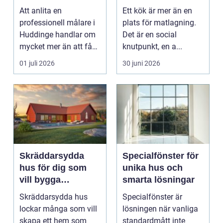
hållbart resultat
funktionellt och
Att anlita en
Ett kök är mer än en
hållbart kök
professionell målare i
plats för matlagning.
Huddinge handlar om
Det är en social
mycket mer än att få
knutpunkt, en a...
nya färger på
01 juli 2026
30 juni 2026
väggarna...
Skräddarsydda
Specialfönster för
hus för dig som
unika hus och
vill bygga
smarta lösningar
personligt och
Skräddarsydda hus
Specialfönster är
hållbart
lockar många som vill
lösningen när vanliga
skapa ett hem som
standardmått inte