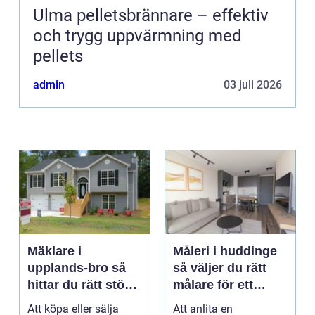
Ulma pelletsbrännare – effektiv
och trygg uppvärmning med
pellets
admin
03 juli 2026
Mäklare i
Måleri i huddinge
upplands-bro så
så väljer du rätt
hittar du rätt stöd
målare för ett
för din
hållbart resultat
Att köpa eller sälja
Att anlita en