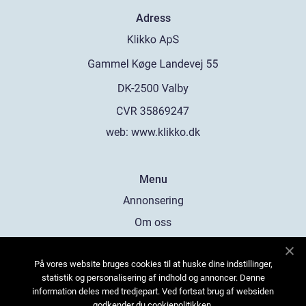
Adress
web:
www.klikko.dk
Menu
Annonsering
Om oss
Cookies
På vores website bruges cookies til at huske dine indstillinger,
Kontakta oss
statistik og personalisering af indhold og annoncer. Denne
Sitemap
information deles med tredjepart. Ved fortsat brug af websiden
godkender du cookiepolitikken.