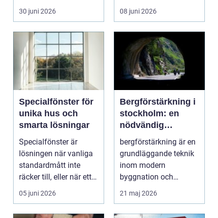
liv, sm...
30 juni 2026
08 juni 2026
Specialfönster för
Bergförstärkning i
unika hus och
stockholm: en
smarta lösningar
nödvändig
byggteknik
Specialfönster är
bergförstärkning är en
lösningen när vanliga
grundläggande teknik
standardmått inte
inom modern
räcker till, eller när ett
byggnation och
hus behöver fön...
infrastrukturutveckling,
05 juni 2026
21 maj 2026
särs...