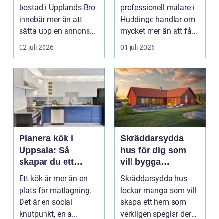
bostadsaffär
bostad i Upplands-Bro
professionell målare i
innebär mer än att
Huddinge handlar om
sätta upp en annons
mycket mer än att få
och vänta in bud. ...
nya färger på
02 juli 2026
01 juli 2026
väggarna...
Planera kök i
Skräddarsydda
Uppsala: Så
hus för dig som
skapar du ett
vill bygga
funktionellt och
personligt och
Ett kök är mer än en
Skräddarsydda hus
hållbart kök
hållbart
plats för matlagning.
lockar många som vill
Det är en social
skapa ett hem som
knutpunkt, en a...
verkligen speglar deras