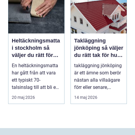
Heltäckningsmatta
Takläggning
i stockholm så
jönköping så väljer
väljer du rätt för
du rätt tak för hus
hem och kontor
och klimat
En heltäckningsmatta
takläggning jönköping
har gått från att vara
är ett ämne som berör
ett typiskt 70-
nästan alla villaägare
talsinslag till att bli en
förr eller senare,
modern lösning...
eftersom taket...
20 maj 2026
14 maj 2026