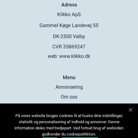
Adress
web:
www.klikko.dk
Menu
Annonsering
Om oss
Cookies
På vores website bruges cookies til at huske dine indstillinger,
Kontakta oss
statistik og personalisering af indhold og annoncer. Denne
Sitemap
information deles med tredjepart. Ved fortsat brug af websiden
godkender du cookiepolitikken.