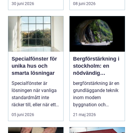
liv, sm...
30 juni 2026
08 juni 2026
Specialfönster för
Bergförstärkning i
unika hus och
stockholm: en
smarta lösningar
nödvändig
byggteknik
Specialfönster är
bergförstärkning är en
lösningen när vanliga
grundläggande teknik
standardmått inte
inom modern
räcker till, eller när ett
byggnation och
hus behöver fön...
infrastrukturutveckling,
05 juni 2026
21 maj 2026
särs...