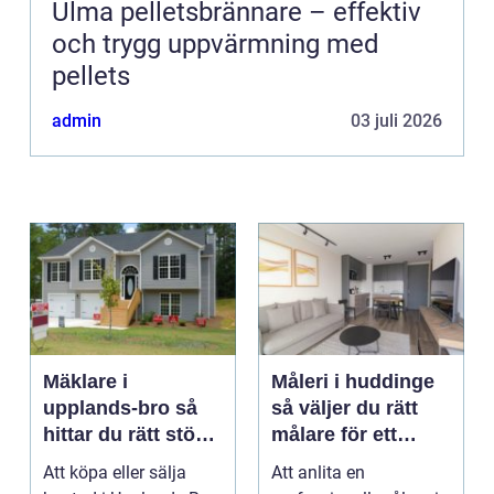
Ulma pelletsbrännare – effektiv
och trygg uppvärmning med
pellets
admin
03 juli 2026
Mäklare i
Måleri i huddinge
upplands-bro så
så väljer du rätt
hittar du rätt stöd
målare för ett
för din
hållbart resultat
Att köpa eller sälja
Att anlita en
bostadsaffär