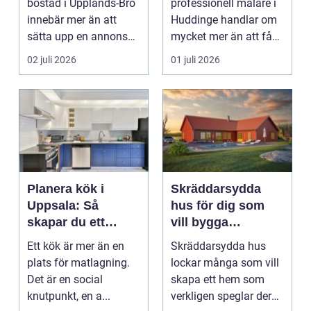
bostad i Upplands-Bro
professionell målare i
innebär mer än att
Huddinge handlar om
sätta upp en annons
mycket mer än att få
och vänta in bud. ...
nya färger på
02 juli 2026
01 juli 2026
väggarna...
Planera kök i
Skräddarsydda
Uppsala: Så
hus för dig som
skapar du ett
vill bygga
funktionellt och
personligt och
Ett kök är mer än en
Skräddarsydda hus
hållbart kök
hållbart
plats för matlagning.
lockar många som vill
Det är en social
skapa ett hem som
knutpunkt, en a...
verkligen speglar deras