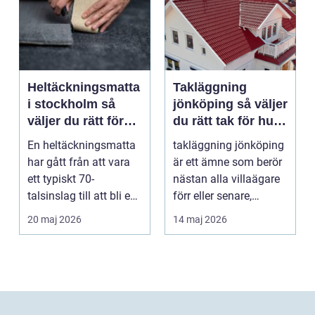
Heltäckningsmatta
Takläggning
i stockholm så
jönköping så väljer
väljer du rätt för
du rätt tak för hus
hem och kontor
och klimat
En heltäckningsmatta
takläggning jönköping
har gått från att vara
är ett ämne som berör
ett typiskt 70-
nästan alla villaägare
talsinslag till att bli en
förr eller senare,
modern lösning...
eftersom taket...
20 maj 2026
14 maj 2026