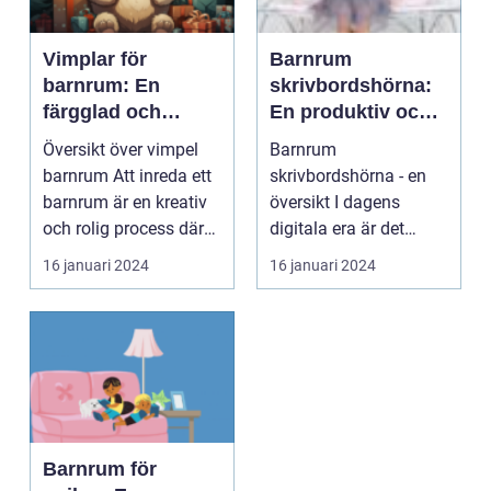
Vimplar för
Barnrum
barnrum: En
skrivbordshörna:
färgglad och
En produktiv och
lekfull
kreativ miljö för
Översikt över vimpel
Barnrum
inredningsdetalj
barn
barnrum Att inreda ett
skrivbordshörna - en
barnrum är en kreativ
översikt I dagens
och rolig process där
digitala era är det
man kan ska...
viktigt att ge våra barn
16 januari 2024
16 januari 2024
de bäst...
Barnrum för