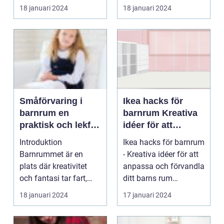
barnrum är en vikt...
18 januari 2024
18 januari 2024
Småförvaring i
Ikea hacks för
barnrum en
barnrum Kreativa
praktisk och lekfull
idéer för att
lösning för
anpassa och
Introduktion
Ikea hacks för barnrum
organiserat lek
förvandla ditt
Barnrummet är en
- Kreativa idéer för att
och lärande
barns rum
plats där kreativitet
anpassa och förvandla
och fantasi tar fart,
ditt barns rum
och för att hålla
Introduktion: ...
18 januari 2024
17 januari 2024
ordning ...