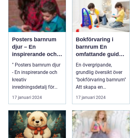
Posters barnrum
Bokförvaring i
djur – En
barnrum En
inspirerande och
omfattande guide
kreativ
för föräldrar
" Posters barnrum djur
En övergripande,
inredningsdetalj
- En inspirerande och
grundlig översikt över
för barnens rum
kreativ
"bokförvaring barnrum"
inredningsdetalj för
Att skapa en
barnens rum"
organiserad och
17 januari 2024
17 januari 2024
Introduktion...
inspire...