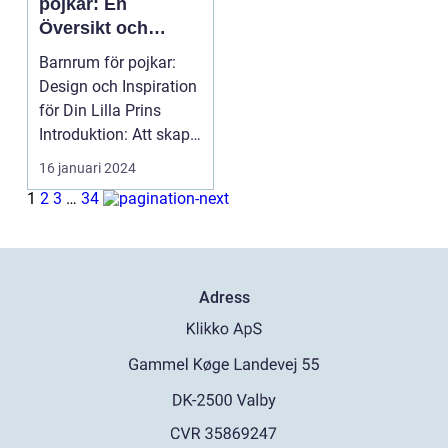
pojkar: En
Översikt och
Presentation
Barnrum för pojkar:
Design och Inspiration
för Din Lilla Prins
Introduktion: Att skapa
ett stimuler...
16 januari 2024
1
2
3
…
34
Adress