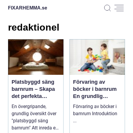
FIXARHEMMA.
se
redaktionel
Platsbyggd säng
Förvaring av
barnrum – Skapa
böcker i barnrum
det perfekta
En grundlig
utrymmet för ditt
översikt
En övergripande,
Förvaring av böcker i
barn
grundlig översikt över
barnrum Introduktion
"platsbyggd säng
...
barnrum" Att inreda ett