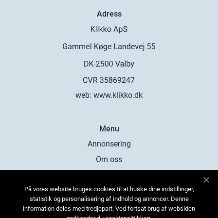
Adress
web:
www.klikko.dk
Menu
Annonsering
Om oss
Cookies
På vores website bruges cookies til at huske dine indstillinger,
Kontakta oss
statistik og personalisering af indhold og annoncer. Denne
Sitemap
information deles med tredjepart. Ved fortsat brug af websiden