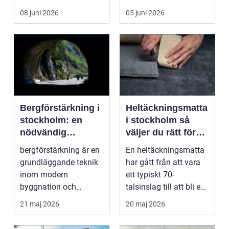
liv, sm...
hus behöver fön...
08 juni 2026
05 juni 2026
Bergförstärkning i
Heltäckningsmatta
stockholm: en
i stockholm så
nödvändig
väljer du rätt för
byggteknik
hem och kontor
bergförstärkning är en
En heltäckningsmatta
grundläggande teknik
har gått från att vara
inom modern
ett typiskt 70-
byggnation och
talsinslag till att bli en
infrastrukturutveckling,
modern lösning...
21 maj 2026
20 maj 2026
särs...