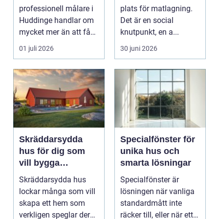
hållbart kök
professionell målare i
plats för matlagning.
Huddinge handlar om
Det är en social
mycket mer än att få
knutpunkt, en a...
nya färger på
01 juli 2026
30 juni 2026
väggarna...
Skräddarsydda
Specialfönster för
hus för dig som
unika hus och
vill bygga
smarta lösningar
personligt och
Skräddarsydda hus
Specialfönster är
hållbart
lockar många som vill
lösningen när vanliga
skapa ett hem som
standardmått inte
verkligen speglar deras
räcker till, eller när ett