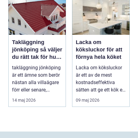
Takläggning
Lacka om
jönköping så väljer
köksluckor för att
du rätt tak för hus
förnya hela köket
och klimat
takläggning jönköping
Lacka om köksluckor
är ett ämne som berör
är ett av de mest
nästan alla villaägare
kostnadseffektiva
förr eller senare,
sätten att ge ett kök ett
eftersom taket...
helt nytt uttryck ...
14 maj 2026
09 maj 2026