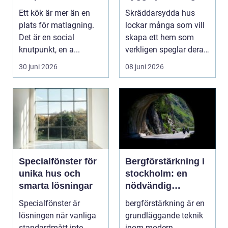
funktionellt och
och hållbart
Ett kök är mer än en
Skräddarsydda hus
hållbart kök
plats för matlagning.
lockar många som vill
Det är en social
skapa ett hem som
knutpunkt, en a...
verkligen speglar deras
liv, sm...
30 juni 2026
08 juni 2026
Specialfönster för
Bergförstärkning i
unika hus och
stockholm: en
smarta lösningar
nödvändig
byggteknik
Specialfönster är
bergförstärkning är en
lösningen när vanliga
grundläggande teknik
standardmått inte
inom modern