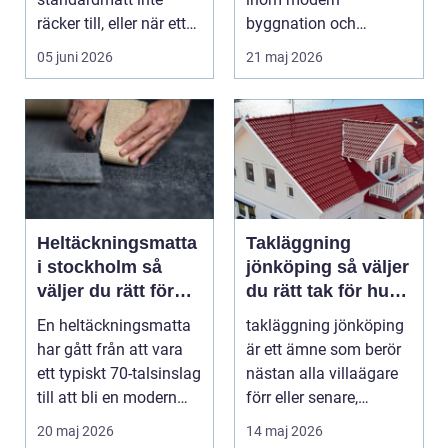
räcker till, eller när ett
byggnation och
hus behöver fön...
infrastrukturutveckling,
05 juni 2026
21 maj 2026
särs...
Heltäckningsmatta
Takläggning
i stockholm så
jönköping så väljer
väljer du rätt för
du rätt tak för hus
hem och kontor
och klimat
En heltäckningsmatta
takläggning jönköping
har gått från att vara
är ett ämne som berör
ett typiskt 70-talsinslag
nästan alla villaägare
till att bli en modern
förr eller senare,
lösning...
eftersom taket...
20 maj 2026
14 maj 2026