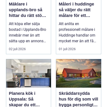
Mäklare i
Måleri i huddinge
upplands-bro så
så väljer du rätt
hittar du rätt stöd
målare för ett
för din
hållbart resultat
Att köpa eller sälja
Att anlita en
bostadsaffär
bostad i Upplands-Bro
professionell målare i
innebär mer än att
Huddinge handlar om
sätta upp en annons
mycket mer än att få
och vänta in bud. ...
nya färger på
02 juli 2026
01 juli 2026
väggarna...
Planera kök i
Skräddarsydda
Uppsala: Så
hus för dig som vill
skapar du ett
bygga personligt