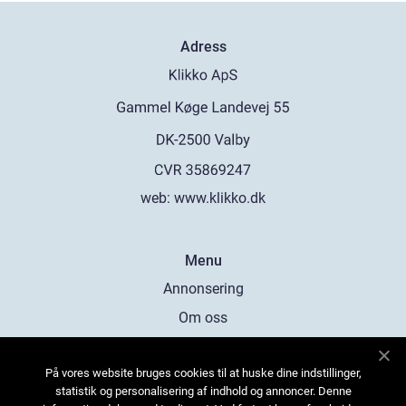
Adress
web:
www.klikko.dk
Menu
Annonsering
Om oss
Cookies
På vores website bruges cookies til at huske dine indstillinger,
Kontakta oss
statistik og personalisering af indhold og annoncer. Denne
Sitemap