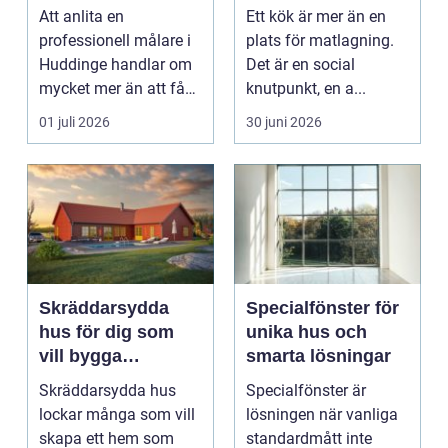
hållbart resultat
funktionellt och
Att anlita en
Ett kök är mer än en
hållbart kök
professionell målare i
plats för matlagning.
Huddinge handlar om
Det är en social
mycket mer än att få
knutpunkt, en a...
nya färger på
01 juli 2026
30 juni 2026
väggarna...
Skräddarsydda
Specialfönster för
hus för dig som
unika hus och
vill bygga
smarta lösningar
personligt och
Skräddarsydda hus
Specialfönster är
hållbart
lockar många som vill
lösningen när vanliga
skapa ett hem som
standardmått inte