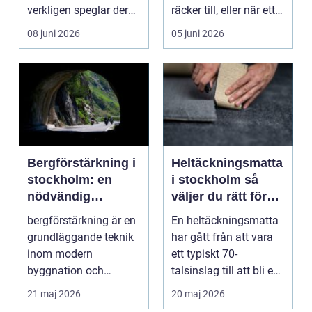
verkligen speglar deras
räcker till, eller när ett
liv, sm...
hus behöver fön...
08 juni 2026
05 juni 2026
Bergförstärkning i
Heltäckningsmatta
stockholm: en
i stockholm så
nödvändig
väljer du rätt för
byggteknik
hem och kontor
bergförstärkning är en
En heltäckningsmatta
grundläggande teknik
har gått från att vara
inom modern
ett typiskt 70-
byggnation och
talsinslag till att bli en
infrastrukturutveckling,
modern lösning...
21 maj 2026
20 maj 2026
särs...