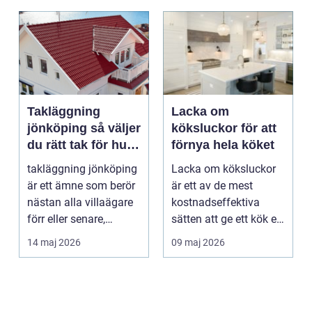
Takläggning
Lacka om
jönköping så väljer
köksluckor för att
du rätt tak för hus
förnya hela köket
och klimat
takläggning jönköping
Lacka om köksluckor
är ett ämne som berör
är ett av de mest
nästan alla villaägare
kostnadseffektiva
förr eller senare,
sätten att ge ett kök ett
eftersom taket...
helt nytt uttryck ...
14 maj 2026
09 maj 2026