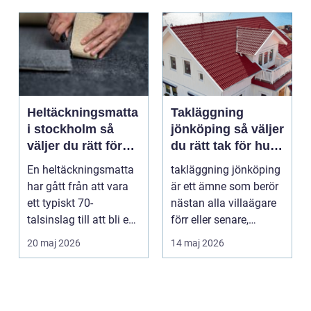
Heltäckningsmatta
Takläggning
i stockholm så
jönköping så väljer
väljer du rätt för
du rätt tak för hus
hem och kontor
och klimat
En heltäckningsmatta
takläggning jönköping
har gått från att vara
är ett ämne som berör
ett typiskt 70-
nästan alla villaägare
talsinslag till att bli en
förr eller senare,
modern lösning...
eftersom taket...
20 maj 2026
14 maj 2026