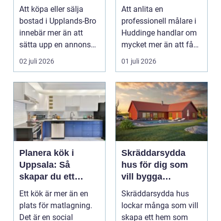
för din
hållbart resultat
Att köpa eller sälja
Att anlita en
bostadsaffär
bostad i Upplands-Bro
professionell målare i
innebär mer än att
Huddinge handlar om
sätta upp en annons
mycket mer än att få
och vänta in bud. ...
nya färger på
02 juli 2026
01 juli 2026
väggarna...
Planera kök i
Skräddarsydda
Uppsala: Så
hus för dig som
skapar du ett
vill bygga
funktionellt och
personligt och
Ett kök är mer än en
Skräddarsydda hus
hållbart kök
hållbart
plats för matlagning.
lockar många som vill
Det är en social
skapa ett hem som