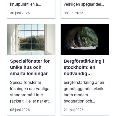
knutpunkt, en a...
verkligen speglar deras
liv, sm...
30 juni 2026
08 juni 2026
Specialfönster för
Bergförstärkning i
unika hus och
stockholm: en
smarta lösningar
nödvändig
byggteknik
Specialfönster är
bergförstärkning är en
lösningen när vanliga
grundläggande teknik
standardmått inte
inom modern
räcker till, eller när ett
byggnation och
hus behöver fön...
infrastrukturutveckling,
05 juni 2026
21 maj 2026
särs...