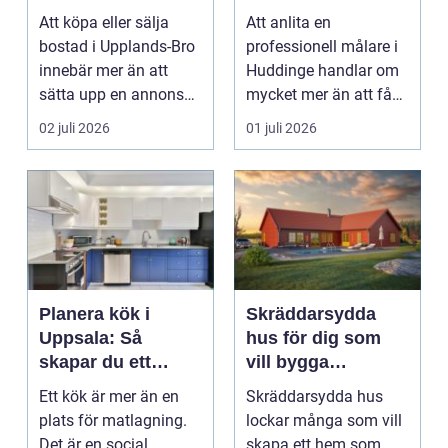
för din
hållbart resultat
Att köpa eller sälja
Att anlita en
bostadsaffär
bostad i Upplands-Bro
professionell målare i
innebär mer än att
Huddinge handlar om
sätta upp en annons
mycket mer än att få
och vänta in bud. ...
nya färger på
02 juli 2026
01 juli 2026
väggarna...
Planera kök i
Skräddarsydda
Uppsala: Så
hus för dig som
skapar du ett
vill bygga
funktionellt och
personligt och
Ett kök är mer än en
Skräddarsydda hus
hållbart kök
hållbart
plats för matlagning.
lockar många som vill
Det är en social
skapa ett hem som