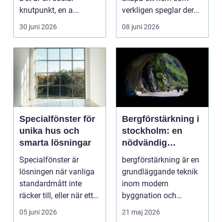
knutpunkt, en a...
verkligen speglar deras
liv, sm...
30 juni 2026
08 juni 2026
Specialfönster för
Bergförstärkning i
unika hus och
stockholm: en
smarta lösningar
nödvändig
byggteknik
Specialfönster är
bergförstärkning är en
lösningen när vanliga
grundläggande teknik
standardmått inte
inom modern
räcker till, eller när ett
byggnation och
hus behöver fön...
infrastrukturutveckling,
05 juni 2026
21 maj 2026
särs...