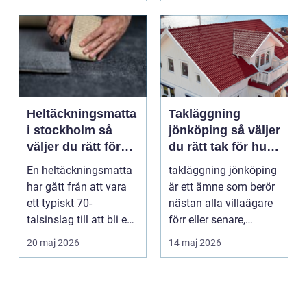
Heltäckningsmatta
Takläggning
i stockholm så
jönköping så väljer
väljer du rätt för
du rätt tak för hus
hem och kontor
och klimat
En heltäckningsmatta
takläggning jönköping
har gått från att vara
är ett ämne som berör
ett typiskt 70-
nästan alla villaägare
talsinslag till att bli en
förr eller senare,
modern lösning...
eftersom taket...
20 maj 2026
14 maj 2026