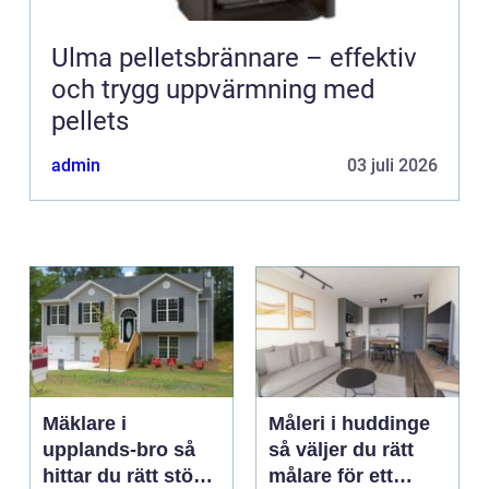
Ulma pelletsbrännare – effektiv
och trygg uppvärmning med
pellets
admin
03 juli 2026
Mäklare i
Måleri i huddinge
upplands-bro så
så väljer du rätt
hittar du rätt stöd
målare för ett