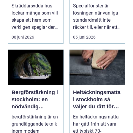
personligt och
Skräddarsydda hus
Specialfönster är
hållbart
lockar många som vill
lösningen när vanliga
skapa ett hem som
standardmått inte
verkligen speglar deras
räcker till, eller när ett
liv, sm...
hus behöver fön...
08 juni 2026
05 juni 2026
Bergförstärkning i
Heltäckningsmatta
stockholm: en
i stockholm så
nödvändig
väljer du rätt för
byggteknik
hem och kontor
bergförstärkning är en
En heltäckningsmatta
grundläggande teknik
har gått från att vara
inom modern
ett typiskt 70-