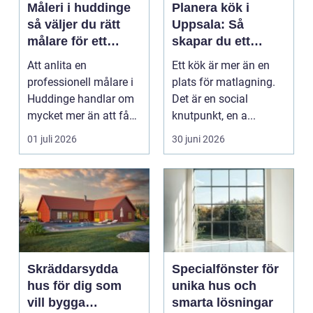
Måleri i huddinge
Planera kök i
så väljer du rätt
Uppsala: Så
målare för ett
skapar du ett
hållbart resultat
funktionellt och
Att anlita en
Ett kök är mer än en
hållbart kök
professionell målare i
plats för matlagning.
Huddinge handlar om
Det är en social
mycket mer än att få
knutpunkt, en a...
nya färger på
01 juli 2026
30 juni 2026
väggarna...
Skräddarsydda
Specialfönster för
hus för dig som
unika hus och
vill bygga
smarta lösningar