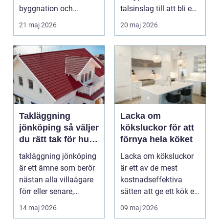
byggnation och
talsinslag till att bli en
infrastrukturutveckling,
modern lösning...
21 maj 2026
20 maj 2026
särs...
Takläggning
Lacka om
jönköping så väljer
köksluckor för att
du rätt tak för hus
förnya hela köket
och klimat
takläggning jönköping
Lacka om köksluckor
är ett ämne som berör
är ett av de mest
nästan alla villaägare
kostnadseffektiva
förr eller senare,
sätten att ge ett kök ett
eftersom taket...
helt nytt uttryck ...
14 maj 2026
09 maj 2026