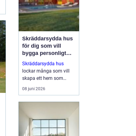
Skräddarsydda hus
för dig som vill
bygga personligt
och hållbart
Skräddarsydda hus
lockar många som vill
skapa ett hem som
verkligen speglar deras
08 juni 2026
liv, smak och vardag.
När man inte nöjer sig
med standardlösningar
blir flexibilitet och
genomtä...