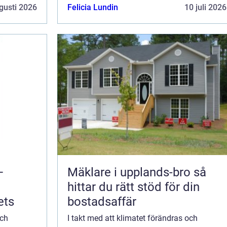
al...
gusti 2026
Felicia Lundin
10 juli 2026
–
Mäklare i upplands-bro så
hittar du rätt stöd för din
ets
bostadsaffär
och
I takt med att klimatet förändras och