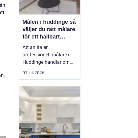
rån
tt.
Måleri i huddinge så
väljer du rätt målare
för ett hållbart
resultat
Att anlita en
professionell målare i
Huddinge handlar om
mycket mer än att få nya
01 juli 2026
an.
färger på väggarna. Det
handlar om trygghet,
kvalitet och ett resultat
som håller i många år.
Med rätt målerifirma kan
du höja värdet på din
bostad, skapa ett
trivsamt ...