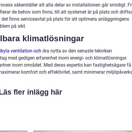
ocess säkerställer att alla delar av installationen går smidigt. F
erar de behov som finns, till att systemet är på plats och driftsa
tt det finns serviceavtal på plats för att optimera anläggningens
blem på sikt.
llbara klimatlösningar
kyla ventilation och
dra nytta av den senaste tekniken
etag med gedigen erfarenhet inom energi- och klimatlösningar.
 partner inom området. Med deras expertis kan fastighetsägare få
ximerar komfort och effektivitet, samt minimerar miljöpåverk
Läs fler inlägg här