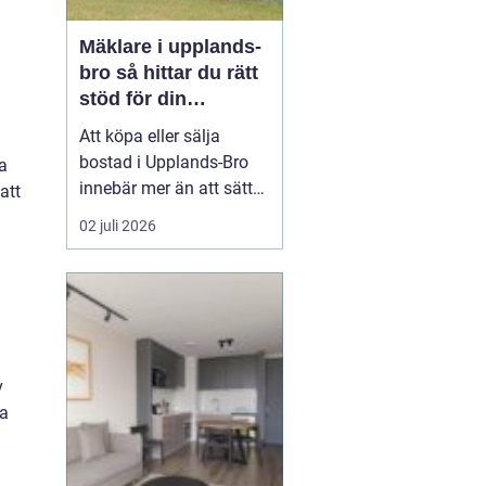
Mäklare i upplands-
bro så hittar du rätt
stöd för din
bostadsaffär
Att köpa eller sälja
bostad i Upplands-Bro
a
innebär mer än att sätta
att
upp en annons och
02 juli 2026
vänta in bud. Marknaden
i området har egen
dynamik, särskilt med
närheten till Mälaren,
pendeltåg mot
Stockholm och en
v
blandning av villor,
na
radhus, bostadsrätter
oc...