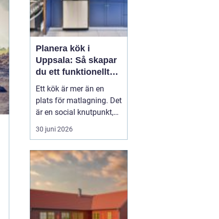
Planera kök i
Uppsala: Så skapar
du ett funktionellt
och hållbart kök
Ett kök är mer än en
plats för matlagning. Det
är en social knutpunkt,
en arbetsplats och ofta
30 juni 2026
hemmets mest använda
rum. När privatpersoner
ser över sitt kök i
Uppsala handlar det
därför säl...