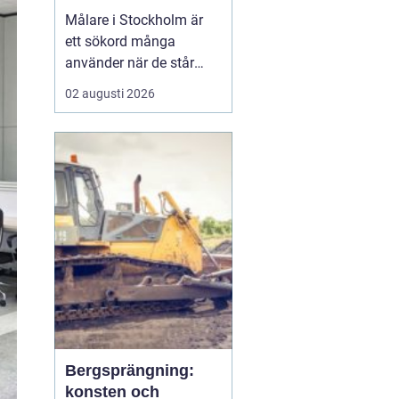
Målare i Stockholm är
ett sökord många
använder när de står
inför ett större eller
02 augusti 2026
mindre måleriprojekt i
hemmet eller på jobbet
och vill hitta en trygg
fackman. När en bostad,
lokal el...
Bergsprängning:
konsten och