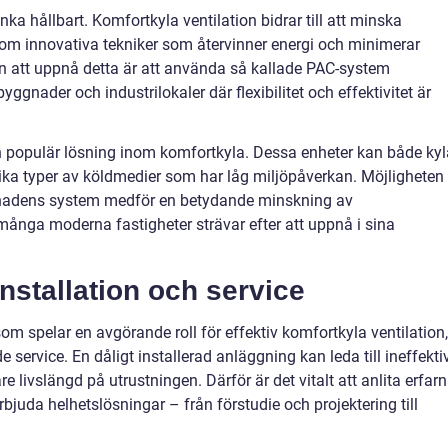
änka hållbart. Komfortkyla ventilation bidrar till att minska
om innovativa tekniker som återvinner energi och minimerar
ten att uppnå detta är att använda så kallade PAC-system
ggnader och industrilokaler där flexibilitet och effektivitet är
 en populär lösning inom komfortkyla. Dessa enheter kan både kyl
ka typer av köldmedier som har låg miljöpåverkan. Möjligheten 
ggnadens system medför en betydande minskning av
många moderna fastigheter strävar efter att uppnå i sina
installation och service
som spelar en avgörande roll för effektiv komfortkyla ventilation,
e service. En dåligt installerad anläggning kan leda till ineffekti
re livslängd på utrustningen. Därför är det vitalt att anlita erfar
juda helhetslösningar – från förstudie och projektering till