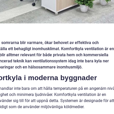
h somrarna blir varmare, ökar behovet av effektiva och
tälla ett behagligt inomhusklimat. Komfortkyla ventilation är en
 blir alltmer relevant för både privata hem och kommersiella
cerad teknik kan ventilationssystem idag inte bara kyla ner
esparingar och en hälsosammare inomhusmiljö.
ortkyla i moderna byggnader
handlar inte bara om att hålla temperaturen på en angenäm nivå
ighet och minimera ljudnivåer. Komfortkyla ventilation är en
nder sig till för att uppnå detta. Systemen är designade för at
tidigt som de använder miljövänliga köldmedier.