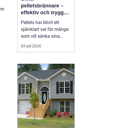
pelletsbrännare –
nom
effektiv och trygg
uppvärmning med
Pellets har blivit ett
pellets
självklart val för många
som vill sänka sina
uppvärmningskostnader
03 juli 2026
och samtidigt minska
sin klimatpåverkan. En
modern pelletsbrännare
ger hög verkningsgrad,
jämn värme och rel...