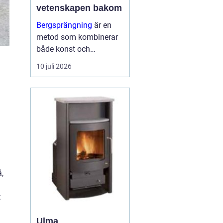
vetenskapen bakom
Bergsprängning
är en
metod som kombinerar
både konst och
vetenskap för att bryta
10 juli 2026
ner och avlägsna
bergsmaterial. I
stadsmiljöerna och
landskapen kring
Stockholm spelar
bergsp...
,
t
Ulma