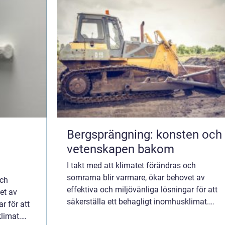
Bergsprängning: konsten och
vetenskapen bakom
I takt med att klimatet förändras och
somrarna blir varmare, ökar behovet av
och
effektiva och miljövänliga lösningar för att
et av
säkerställa ett behagligt inomhusklimat.
r för att
Komfortkyla ventilation är en central...
limat.