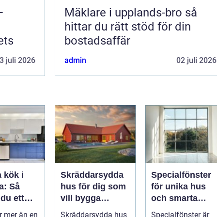
–
Mäklare i upplands-bro så
hittar du rätt stöd för din
ets
bostadsaffär
3 juli 2026
admin
02 juli 2026
 kök i
Skräddarsydda
Specialfönster
a: Så
hus för dig som
för unika hus
du ett
vill bygga
och smarta
nellt och
personligt och
lösningar
är mer än en
Skräddarsydda hus
Specialfönster är