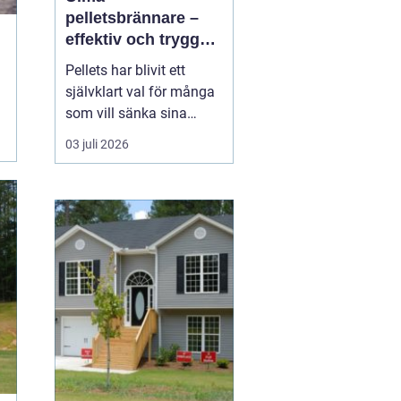
pelletsbrännare –
effektiv och trygg
uppvärmning med
Pellets har blivit ett
pellets
självklart val för många
som vill sänka sina
uppvärmningskostnader
03 juli 2026
och samtidigt minska
sin klimatpåverkan. En
modern pelletsbrännare
ger hög verkningsgrad,
jämn värme och rel...