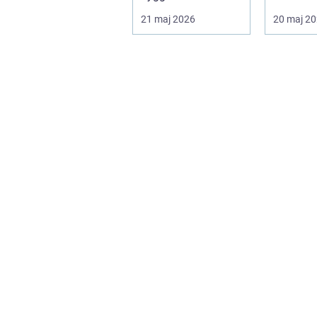
infrastrukturutveckli
talsinslag
21 maj 2026
20 maj 2
ng, särs...
en moder