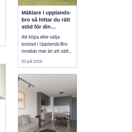
Mäklare i upplands-
bro så hittar du rätt
stöd för din
bostadsaffär
Att köpa eller sälja
bostad i Upplands-Bro
innebär mer än att sätta
upp en annons och
02 juli 2026
vänta in bud. Marknaden
i området har egen
dynamik, särskilt med
närheten till Mälaren,
pendeltåg mot
Stockholm och en
blandning av villor,
radhus, bostadsrätter
oc...