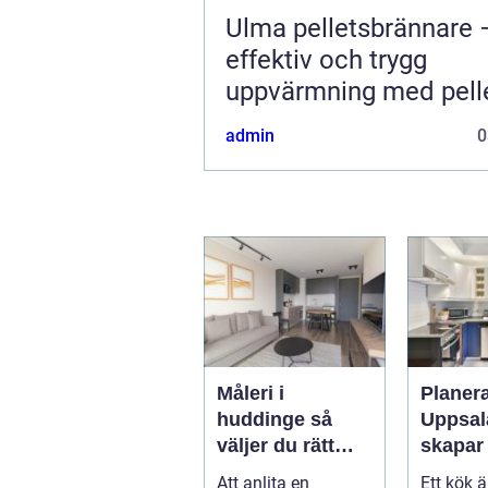
Ulma pelletsbrännare 
effektiv och trygg
uppvärmning med pell
admin
0
Måleri i
Planera
huddinge så
Uppsal
väljer du rätt
skapar 
målare för ett
funktio
Att anlita en
Ett kök 