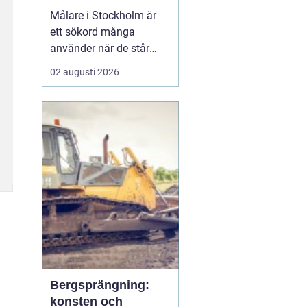
Målare i Stockholm är
ett sökord många
använder när de står
inför ett större eller
02 augusti 2026
mindre måleriprojekt i
hemmet eller på jobbet
och vill hitta en trygg
fackman. När en bostad,
lokal el...
Bergsprängning:
konsten och