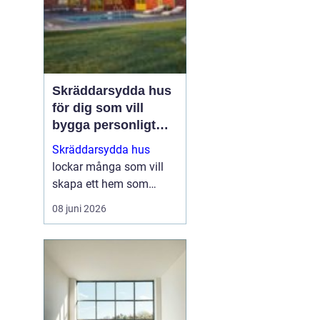
Skräddarsydda hus
för dig som vill
bygga personligt
och hållbart
Skräddarsydda hus
lockar många som vill
skapa ett hem som
verkligen speglar deras
08 juni 2026
liv, smak och vardag.
När man inte nöjer sig
med standardlösningar
blir flexibilitet och
genomtä...