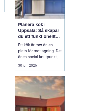
k
Planera kök i
Uppsala: Så skapar
du ett funktionellt
och hållbart kök
Ett kök är mer än en
plats för matlagning. Det
är en social knutpunkt,
en arbetsplats och ofta
30 juni 2026
hemmets mest använda
rum. När privatpersoner
ser över sitt kök i
Uppsala handlar det
därför säl...