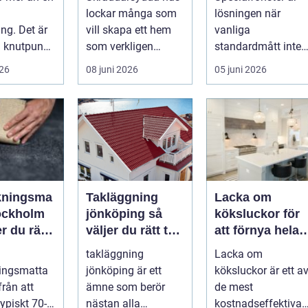
t kök
hållbart
lockar många som
lösningen när
ng. Det är
vill skapa ett hem
vanliga
l knutpunkt,
som verkligen
standardmått inte
speglar deras liv,
räcker till, eller när
026
08 juni 2026
05 juni 2026
sm...
ett hus behöver
fön...
kningsma
Takläggning
Lacka om
tockholm
jönköping så
köksluckor för
er du rätt
väljer du rätt tak
att förnya hela
m och
för hus och
köket
takläggning
Lacka om
klimat
ningsmatta
jönköping är ett
köksluckor är ett a
från att
ämne som berör
de mest
typiskt 70-
nästan alla
kostnadseffektiva