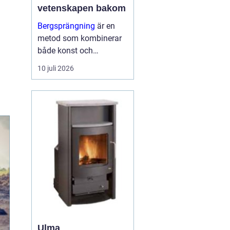
vetenskapen bakom
Bergsprängning
är en
metod som kombinerar
både konst och
vetenskap för att bryta
10 juli 2026
ner och avlägsna
bergsmaterial. I
stadsmiljöerna och
landskapen kring
Stockholm spelar
bergsp...
Ulma