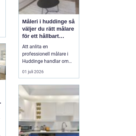
Måleri i huddinge så
väljer du rätt målare
för ett hållbart
resultat
Att anlita en
professionell målare i
Huddinge handlar om
mycket mer än att få nya
01 juli 2026
färger på väggarna. Det
handlar om trygghet,
kvalitet och ett resultat
som håller i många år.
Med rätt målerifirma kan
du höja värdet på din
v
bostad, skapa ett
trivsamt ...