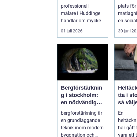
hållbart resultat
hållbar
professionell
plats för
målare i Huddinge
matlagni
handlar om mycket
en socia
mer än att få nya
en a...
01 juli 2026
30 juni 2
färger på
väggarna...
Bergförstärknin
Heltäc
g i stockholm:
tta i s
en nödvändig
så välj
byggteknik
för he
bergförstärkning är
En
kontor
en grundläggande
heltäck
teknik inom modern
har gått 
byggnation och
vara ett 