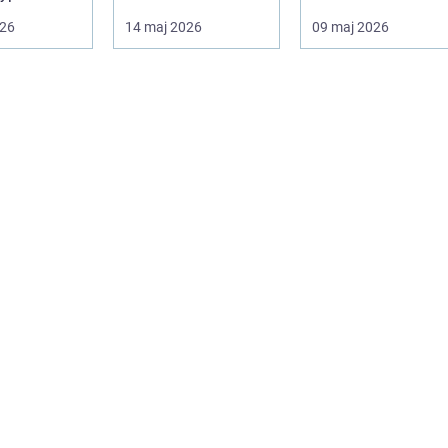
 till att bli
villaägare förr eller
sätten att ge ett kö
026
14 maj 2026
09 maj 2026
n lösning...
senare, eftersom
ett helt nytt uttryck
taket...
...