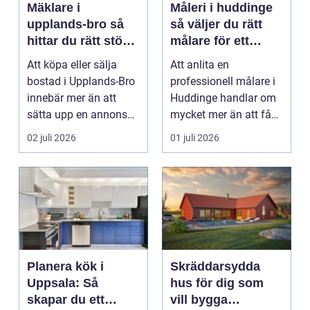
Mäklare i
Måleri i huddinge
upplands-bro så
så väljer du rätt
hittar du rätt stöd
målare för ett
för din
hållbart resultat
Att köpa eller sälja
Att anlita en
bostadsaffär
bostad i Upplands-Bro
professionell målare i
innebär mer än att
Huddinge handlar om
sätta upp en annons
mycket mer än att få
och vänta in bud. ...
nya färger på
02 juli 2026
01 juli 2026
väggarna...
Planera kök i
Skräddarsydda
Uppsala: Så
hus för dig som
skapar du ett
vill bygga