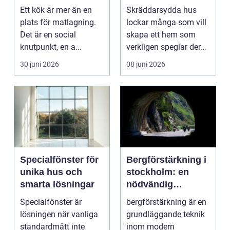
funktionellt och
personligt och
Ett kök är mer än en
Skräddarsydda hus
hållbart kök
hållbart
plats för matlagning.
lockar många som vill
Det är en social
skapa ett hem som
knutpunkt, en a...
verkligen speglar deras
liv, sm...
30 juni 2026
08 juni 2026
Specialfönster för
Bergförstärkning i
unika hus och
stockholm: en
smarta lösningar
nödvändig
byggteknik
Specialfönster är
bergförstärkning är en
lösningen när vanliga
grundläggande teknik
standardmått inte
inom modern