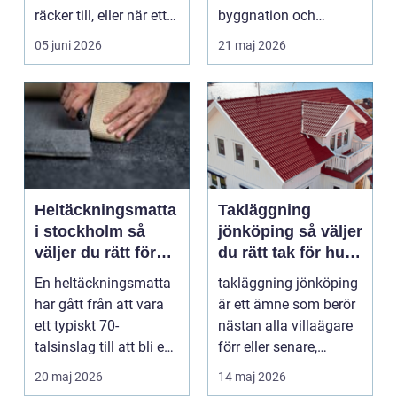
räcker till, eller när ett
byggnation och
hus behöver fön...
infrastrukturutveckling,
05 juni 2026
21 maj 2026
särs...
Heltäckningsmatta
Takläggning
i stockholm så
jönköping så väljer
väljer du rätt för
du rätt tak för hus
hem och kontor
och klimat
En heltäckningsmatta
takläggning jönköping
har gått från att vara
är ett ämne som berör
ett typiskt 70-
nästan alla villaägare
talsinslag till att bli en
förr eller senare,
modern lösning...
eftersom taket...
20 maj 2026
14 maj 2026