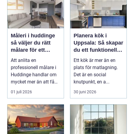
Måleri i huddinge
Planera kök i
så väljer du rätt
Uppsala: Så skapar
målare för ett
du ett funktionellt
hållbart resultat
och hållbart kök
Att anlita en
Ett kök är mer än en
professionell målare i
plats för matlagning.
Huddinge handlar om
Det är en social
mycket mer än att få
knutpunkt, en a...
nya färger på
01 juli 2026
30 juni 2026
väggarna...