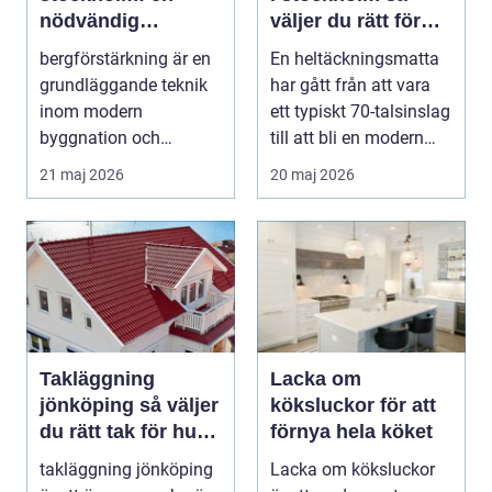
nödvändig
väljer du rätt för
byggteknik
hem och kontor
bergförstärkning är en
En heltäckningsmatta
grundläggande teknik
har gått från att vara
inom modern
ett typiskt 70-talsinslag
byggnation och
till att bli en modern
infrastrukturutveckling,
lösning...
21 maj 2026
20 maj 2026
särs...
Takläggning
Lacka om
jönköping så väljer
köksluckor för att
du rätt tak för hus
förnya hela köket
och klimat
takläggning jönköping
Lacka om köksluckor