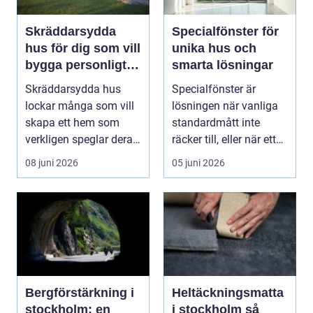
Skräddarsydda
Specialfönster för
hus för dig som vill
unika hus och
bygga personligt
smarta lösningar
och hållbart
Skräddarsydda hus
Specialfönster är
lockar många som vill
lösningen när vanliga
skapa ett hem som
standardmått inte
verkligen speglar deras
räcker till, eller när ett
liv, sm...
hus behöver fön...
08 juni 2026
05 juni 2026
Bergförstärkning i
Heltäckningsmatta
stockholm: en
i stockholm så