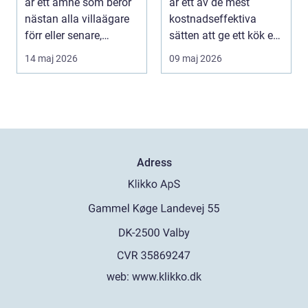
är ett ämne som berör
är ett av de mest
nästan alla villaägare
kostnadseffektiva
förr eller senare,
sätten att ge ett kök ett
eftersom taket...
helt nytt uttryck ...
14 maj 2026
09 maj 2026
Adress
web:
www.klikko.dk