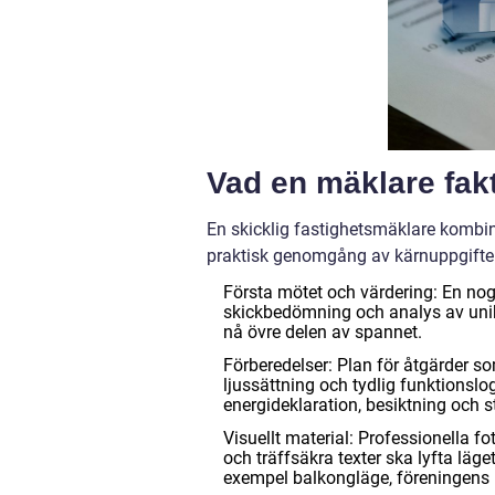
Vad en mäklare fakti
En skicklig fastighetsmäklare kombin
praktisk genomgång av kärnuppgifter
Första mötet och värdering: En nog
skickbedömning och analys av unik ef
nå övre delen av spannet.
Förberedelser: Plan för åtgärder so
ljussättning och tydlig funktionsl
energideklaration, besiktning och s
Visuellt material: Professionella fo
och träffsäkra texter ska lyfta läge
exempel balkongläge, föreningens l