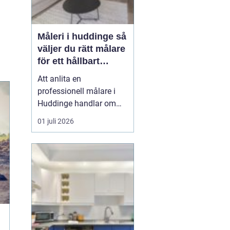
Måleri i huddinge så
väljer du rätt målare
för ett hållbart
resultat
Att anlita en
professionell målare i
Huddinge handlar om
mycket mer än att få nya
01 juli 2026
färger på väggarna. Det
handlar om trygghet,
kvalitet och ett resultat
som håller i många år.
Med rätt målerifirma kan
du höja värdet på din
bostad, skapa ett
trivsamt ...