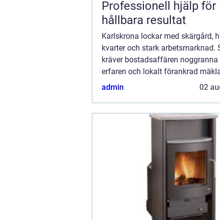
Professionell hjälp för
hållbara resultat
Karlskrona lockar med skärgård, h
kvarter och stark arbetsmarknad. 
kräver bostadsaffären noggranna 
erfaren och lokalt förankrad mäkla
Karlskrona gör skillnad när pris, ti
admin
02 au