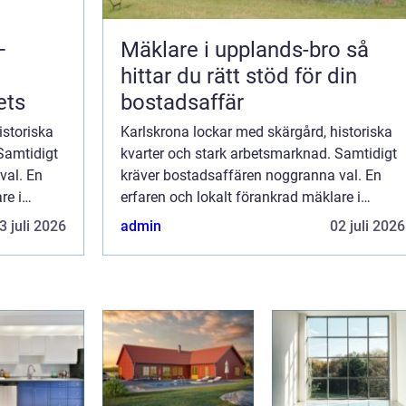
–
Mäklare i upplands-bro så
hittar du rätt stöd för din
ets
bostadsaffär
istoriska
Karlskrona lockar med skärgård, historiska
Samtidigt
kvarter och stark arbetsmarknad. Samtidigt
val. En
kräver bostadsaffären noggranna val. En
re i
erfaren och lokalt förankrad mäklare i
dsplan o...
Karlskrona gör skillnad när pris, tidsplan o...
3 juli 2026
admin
02 juli 2026