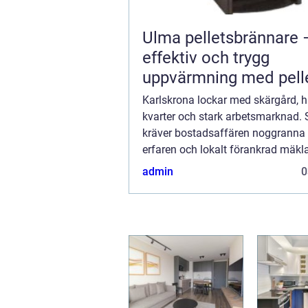
Ulma pelletsbrännare 
effektiv och trygg
uppvärmning med pell
Karlskrona lockar med skärgård, h
kvarter och stark arbetsmarknad. 
kräver bostadsaffären noggranna 
erfaren och lokalt förankrad mäkla
Karlskrona gör skillnad när pris, ti
admin
0