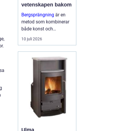
vetenskapen bakom
Bergsprängning
är en
metod som kombinerar
både konst och
vetenskap för att bryta
ge,
10 juli 2026
ner och avlägsna
r.
bergsmaterial. I
stadsmiljöerna och
landskapen kring
ssa
Stockholm spelar
bergsp...
ng
a
Ulma