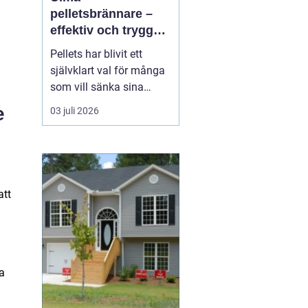
pelletsbrännare –
effektiv och trygg
uppvärmning med
Pellets har blivit ett
pellets
självklart val för många
som vill sänka sina
uppvärmningskostnader
e
03 juli 2026
och samtidigt minska
sin klimatpåverkan. En
modern pelletsbrännare
ger hög verkningsgrad,
jämn värme och rel...
att
ta