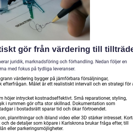
skt gör från värdering till tillträd
erar juridik, marknadsföring och förhandling. Nedan följer en
na med fokus på tydliga leveranser.
grann värdering bygger på jämförbara försäljningar,
terfrågan. Målet är ett realistiskt intervall och en strategi för 
m höjer intrycket kostnadseffektivt. Små reparationer, styling,
ogik i rummen gör ofta stor skillnad. Dokumentation som
tadgar i bostadsrätt sparar tid och ökar förtroendet.
ton, planritningar och ibland video eller 3D stärker intresset. Kor
t och de detaljer som köpare i Karlskrona brukar fråga efter, till
ån eller parkeringsmöjligheter.