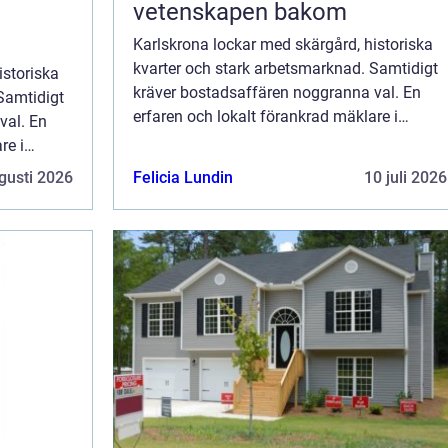
vetenskapen bakom
Karlskrona lockar med skärgård, historiska
kvarter och stark arbetsmarknad. Samtidigt
istoriska
kräver bostadsaffären noggranna val. En
Samtidigt
erfaren och lokalt förankrad mäklare i
val. En
Karlskrona gör skillnad när pris, tidsplan o...
re i
dsplan o...
gusti 2026
Felicia Lundin
10 juli 2026