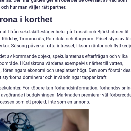
anseras. Den här guiden ger en oberoende översikt av vad som
 och hur man väljer rätt partner.
rona i korthet
llt från sekelskifteslägenheter på Trossö och Björkholmen till
 i Rödeby, Trummenäs, Ramdala och Augerum. Priset styrs av lä
rkor. Säsong påverkar ofta intresset, liksom räntor och flyttkedjo
lödet av kommande objekt, spekulanternas efterfrågan och vilka
roområde. I Karlskrona värderas exempelvis närhet till vatten,
m, föreningars ekonomi och uteplatser högt. Den som förstår de
 styrkorna dominerar och invändningar tappar kraft.
r spekulanter. För köpare kan förhandsinformation, förhandsvisni
 avgörande i budgivningen. Marknaden premierar väl förberedd
rocessen som ett projekt, inte som en annons.