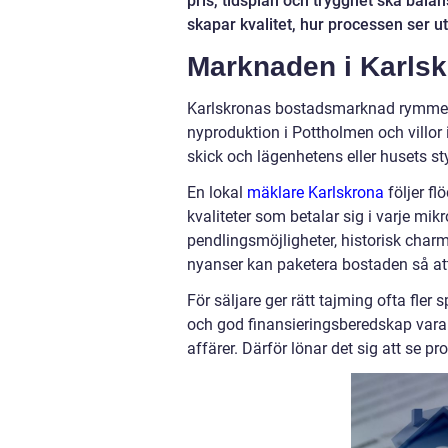
pris, tidsplan och trygghet ska bal
skapar kvalitet, hur processen ser ut
Marknaden i Karlsk
Karlskronas bostadsmarknad rymmer a
nyproduktion i Pottholmen och villor
skick och lägenhetens eller husets sty
En lokal
mäklare Karlskrona
följer f
kvaliteter som betalar sig i varje mik
pendlingsmöjligheter, historisk char
nyanser kan paketera bostaden så att
För säljare ger rätt tajming ofta fle
och god finansieringsberedskap vara
affärer. Därför lönar det sig att se p