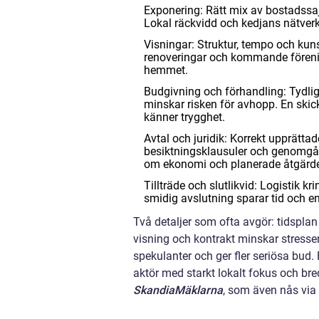
Exponering: Rätt mix av bostadssajt
Lokal räckvidd och kedjans nätver
Visningar: Struktur, tempo och kuns
renoveringar och kommande förenings
hemmet.
Budgivning och förhandling: Tydlig
minskar risken för avhopp. En skick
känner trygghet.
Avtal och juridik: Korrekt upprättade
besiktningsklausuler och genomgång
om ekonomi och planerade åtgärde
Tillträde och slutlikvid: Logistik kr
smidig avslutning sparar tid och ene
Två detaljer som ofta avgör: tidsplan 
visning och kontrakt minskar stressen
spekulanter och ger fler seriösa bud. 
aktör med starkt lokalt fokus och bre
SkandiaMäklarna
, som även nås via