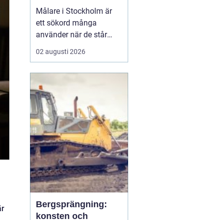
Målare i Stockholm är
ett sökord många
använder när de står
inför ett större eller
02 augusti 2026
mindre måleriprojekt i
hemmet eller på jobbet
och vill hitta en trygg
fackman. När en bostad,
lokal el...
Bergsprängning:
är
konsten och