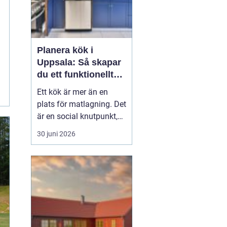
Planera kök i
Uppsala: Så skapar
du ett funktionellt
och hållbart kök
Ett kök är mer än en
plats för matlagning. Det
är en social knutpunkt,
en arbetsplats och ofta
30 juni 2026
hemmets mest använda
rum. När privatpersoner
ser över sitt kök i
Uppsala handlar det
därför säl...