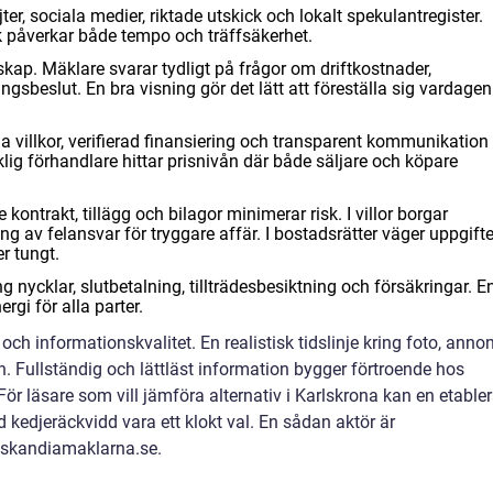
er, sociala medier, riktade utskick och lokalt spekulantregister.
k påverkar både tempo och träffsäkerhet.
kap. Mäklare svarar tydligt på frågor om driftkostnader,
beslut. En bra visning gör det lätt att föreställa sig vardagen 
a villkor, verifierad finansiering och transparent kommunikation
lig förhandlare hittar prisnivån där både säljare och köpare
 kontrakt, tillägg och bilagor minimerar risk. I villor borgar
 av felansvar för tryggare affär. I bostadsrätter väger uppgifte
r tungt.
ing nycklar, slutbetalning, tillträdesbesiktning och försäkringar. E
rgi för alla parter.
och informationskvalitet. En realistisk tidslinje kring foto, annon
. Fullständig och lättläst information bygger förtroende hos
För läsare som vill jämföra alternativ i Karlskrona kan en etable
d kedjeräckvidd vara ett klokt val. En sådan aktör är
 skandiamaklarna.se.