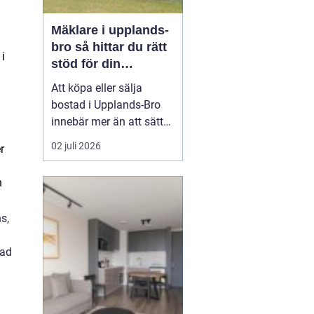
Mäklare i upplands-
bro så hittar du rätt
i
stöd för din
bostadsaffär
Att köpa eller sälja
bostad i Upplands-Bro
innebär mer än att sätta
upp en annons och
02 juli 2026
r
vänta in bud. Marknaden
i området har egen
n
dynamik, särskilt med
närheten till Mälaren,
s,
pendeltåg mot
Stockholm och en
rad
blandning av villor,
radhus, bostadsrätter
oc...