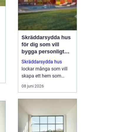
Skräddarsydda hus
för dig som vill
bygga personligt
och hållbart
Skräddarsydda hus
lockar många som vill
skapa ett hem som
verkligen speglar deras
08 juni 2026
liv, smak och vardag.
När man inte nöjer sig
med standardlösningar
blir flexibilitet och
genomtä...