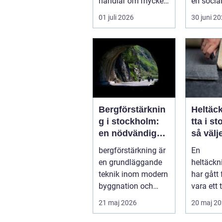
handlar om mycket
en socia
mer än att få nya
en a...
01 juli 2026
30 juni 2
färger på
väggarna...
Bergförstärknin
Heltäc
g i stockholm:
tta i s
en nödvändig
så välj
byggteknik
för he
bergförstärkning är
En
kontor
en grundläggande
heltäck
teknik inom modern
har gått 
byggnation och
vara ett 
infrastrukturutveckli
talsinslag
21 maj 2026
20 maj 2
ng, särs...
en moder