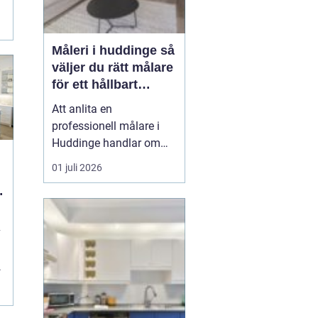
Måleri i huddinge så
väljer du rätt målare
för ett hållbart
resultat
Att anlita en
professionell målare i
Huddinge handlar om
mycket mer än att få nya
01 juli 2026
färger på väggarna. Det
handlar om trygghet,
kvalitet och ett resultat
som håller i många år.
v
Med rätt målerifirma kan
du höja värdet på din
bostad, skapa ett
k
trivsamt ...