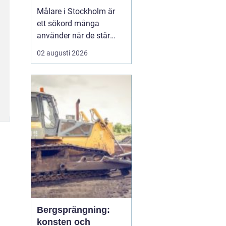
Målare i Stockholm är
ett sökord många
använder när de står
inför ett större eller
02 augusti 2026
mindre måleriprojekt i
hemmet eller på jobbet
och vill hitta en trygg
fackman. När en bostad,
lokal el...
Bergsprängning:
konsten och