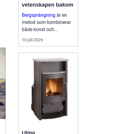
vetenskapen bakom
Bergsprängning
är en
metod som kombinerar
både konst och
vetenskap för att bryta
10 juli 2026
ner och avlägsna
bergsmaterial. I
stadsmiljöerna och
landskapen kring
Stockholm spelar
bergsp...
Ulma