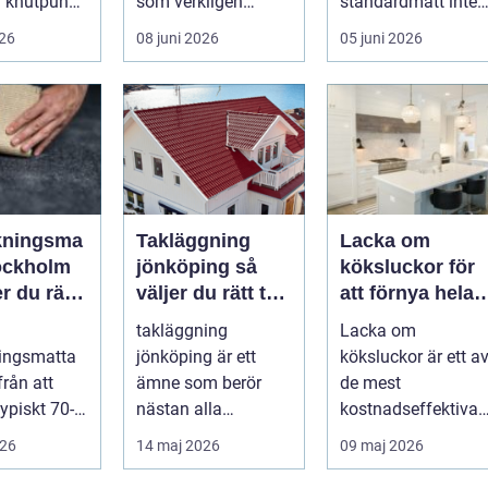
l knutpunkt,
som verkligen
standardmått inte
speglar deras liv,
räcker till, eller när
026
08 juni 2026
05 juni 2026
sm...
ett hus behöver
fön...
kningsma
Takläggning
Lacka om
tockholm
jönköping så
köksluckor för
er du rätt
väljer du rätt tak
att förnya hela
m och
för hus och
köket
takläggning
Lacka om
klimat
ningsmatta
jönköping är ett
köksluckor är ett a
från att
ämne som berör
de mest
typiskt 70-
nästan alla
kostnadseffektiva
 till att bli
villaägare förr eller
sätten att ge ett kö
026
14 maj 2026
09 maj 2026
n lösning...
senare, eftersom
ett helt nytt uttryck
taket...
...