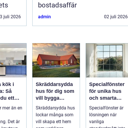
ets
bostadsaffär
3 juli 2026
admin
02 juli 2026
 kök i
Skräddarsydda
Specialfönster
a: Så
hus för dig som
för unika hus
du ett
vill bygga
och smarta
nellt och
personligt och
lösningar
är mer än en
Skräddarsydda hus
Specialfönster är
t kök
hållbart
lockar många som
lösningen när
ng. Det är
vill skapa ett hem
vanliga