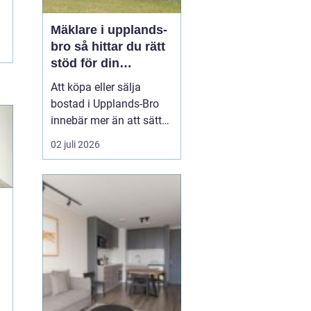
Mäklare i upplands-
bro så hittar du rätt
stöd för din
bostadsaffär
Att köpa eller sälja
bostad i Upplands-Bro
innebär mer än att sätta
upp en annons och
02 juli 2026
vänta in bud. Marknaden
i området har egen
dynamik, särskilt med
närheten till Mälaren,
pendeltåg mot
Stockholm och en
blandning av villor,
radhus, bostadsrätter
oc...