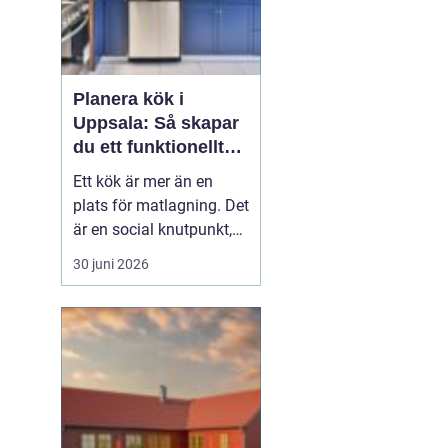
Planera kök i
Uppsala: Så skapar
du ett funktionellt
och hållbart kök
Ett kök är mer än en
plats för matlagning. Det
är en social knutpunkt,
en arbetsplats och ofta
30 juni 2026
hemmets mest använda
rum. När privatpersoner
ser över sitt kök i
Uppsala handlar det
därför säl...