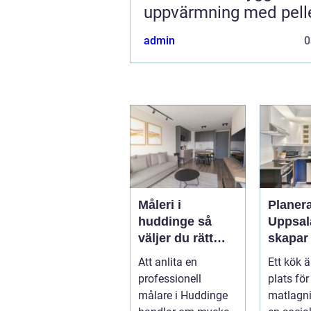
uppvärmning med pell
admin
0
Måleri i
Planera
huddinge så
Uppsal
väljer du rätt
skapar 
målare för ett
funktio
Att anlita en
Ett kök 
hållbart resultat
hållbar
professionell
plats för
målare i Huddinge
matlagni