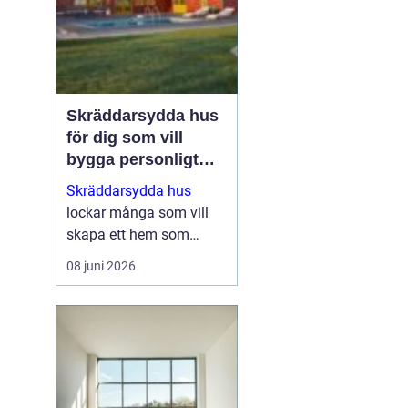
Skräddarsydda hus
för dig som vill
bygga personligt
och hållbart
Skräddarsydda hus
lockar många som vill
skapa ett hem som
verkligen speglar deras
08 juni 2026
liv, smak och vardag.
När man inte nöjer sig
med standardlösningar
blir flexibilitet och
genomtä...