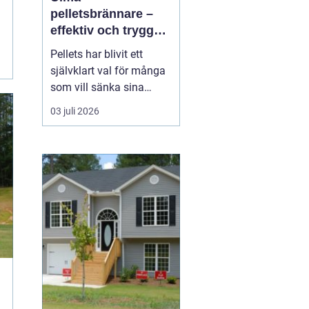
pelletsbrännare –
effektiv och trygg
uppvärmning med
Pellets har blivit ett
pellets
självklart val för många
som vill sänka sina
uppvärmningskostnader
03 juli 2026
och samtidigt minska
sin klimatpåverkan. En
modern pelletsbrännare
ger hög verkningsgrad,
jämn värme och rel...