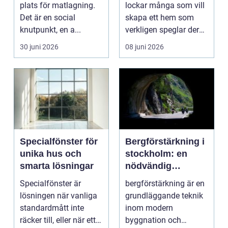
hållbart kök
hållbart
plats för matlagning.
lockar många som vill
Det är en social
skapa ett hem som
knutpunkt, en a...
verkligen speglar deras
liv, sm...
30 juni 2026
08 juni 2026
Specialfönster för
Bergförstärkning i
unika hus och
stockholm: en
smarta lösningar
nödvändig
byggteknik
Specialfönster är
bergförstärkning är en
lösningen när vanliga
grundläggande teknik
standardmått inte
inom modern
räcker till, eller när ett
byggnation och