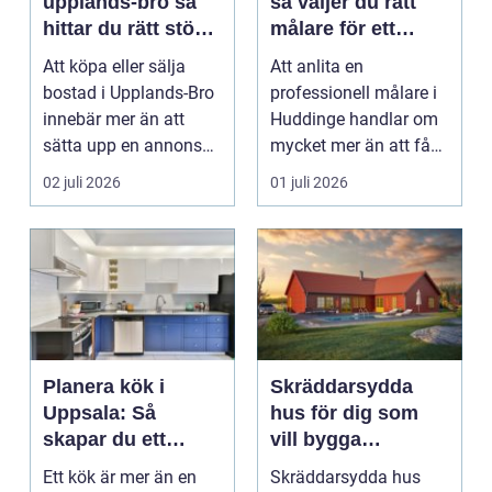
upplands-bro så
så väljer du rätt
hittar du rätt stöd
målare för ett
för din
hållbart resultat
Att köpa eller sälja
Att anlita en
bostadsaffär
bostad i Upplands-Bro
professionell målare i
innebär mer än att
Huddinge handlar om
sätta upp en annons
mycket mer än att få
och vänta in bud. ...
nya färger på
02 juli 2026
01 juli 2026
väggarna...
Planera kök i
Skräddarsydda
Uppsala: Så
hus för dig som
skapar du ett
vill bygga
funktionellt och
personligt och
Ett kök är mer än en
Skräddarsydda hus