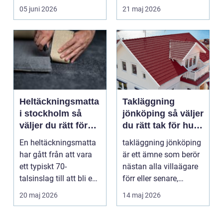
hus behöver fön...
infrastrukturutveckling,
05 juni 2026
21 maj 2026
särs...
Heltäckningsmatta
Takläggning
i stockholm så
jönköping så väljer
väljer du rätt för
du rätt tak för hus
hem och kontor
och klimat
En heltäckningsmatta
takläggning jönköping
har gått från att vara
är ett ämne som berör
ett typiskt 70-
nästan alla villaägare
talsinslag till att bli en
förr eller senare,
modern lösning...
eftersom taket...
20 maj 2026
14 maj 2026