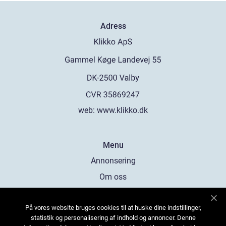
Adress
web:
www.klikko.dk
Menu
Annonsering
Om oss
Cookies
På vores website bruges cookies til at huske dine indstillinger,
Kontakta oss
statistik og personalisering af indhold og annoncer. Denne
Sitemap