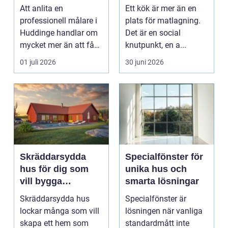
hållbart resultat
funktionellt och
Att anlita en
Ett kök är mer än en
hållbart kök
professionell målare i
plats för matlagning.
Huddinge handlar om
Det är en social
mycket mer än att få
knutpunkt, en a...
nya färger på
01 juli 2026
30 juni 2026
väggarna...
Skräddarsydda
Specialfönster för
hus för dig som
unika hus och
vill bygga
smarta lösningar
personligt och
Skräddarsydda hus
Specialfönster är
hållbart
lockar många som vill
lösningen när vanliga
skapa ett hem som
standardmått inte