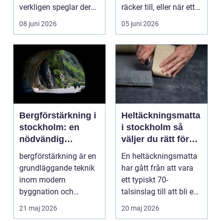
verkligen speglar deras
räcker till, eller när ett
liv, sm...
hus behöver fön...
08 juni 2026
05 juni 2026
Bergförstärkning i
Heltäckningsmatta
stockholm: en
i stockholm så
nödvändig
väljer du rätt för
byggteknik
hem och kontor
bergförstärkning är en
En heltäckningsmatta
grundläggande teknik
har gått från att vara
inom modern
ett typiskt 70-
byggnation och
talsinslag till att bli en
infrastrukturutveckling,
modern lösning...
21 maj 2026
20 maj 2026
särs...