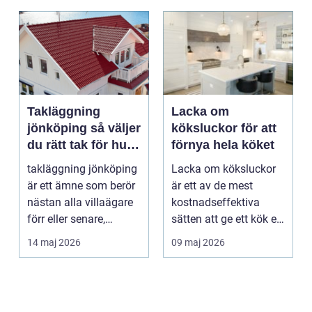
Takläggning
Lacka om
jönköping så väljer
köksluckor för att
du rätt tak för hus
förnya hela köket
och klimat
takläggning jönköping
Lacka om köksluckor
är ett ämne som berör
är ett av de mest
nästan alla villaägare
kostnadseffektiva
förr eller senare,
sätten att ge ett kök ett
eftersom taket...
helt nytt uttryck ...
14 maj 2026
09 maj 2026