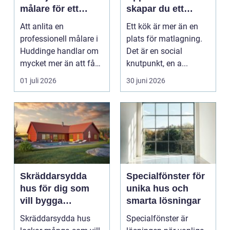
målare för ett
skapar du ett
hållbart resultat
funktionellt och
Att anlita en
Ett kök är mer än en
hållbart kök
professionell målare i
plats för matlagning.
Huddinge handlar om
Det är en social
mycket mer än att få
knutpunkt, en a...
nya färger på
01 juli 2026
30 juni 2026
väggarna...
Skräddarsydda
Specialfönster för
hus för dig som
unika hus och
vill bygga
smarta lösningar
personligt och
Skräddarsydda hus
Specialfönster är
hållbart