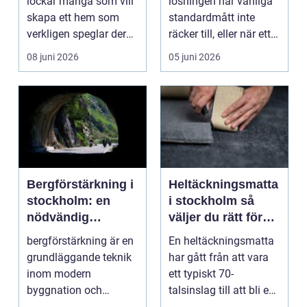
lockar många som vill
lösningen när vanliga
skapa ett hem som
standardmått inte
verkligen speglar deras
räcker till, eller när ett
liv, sm...
hus behöver fön...
08 juni 2026
05 juni 2026
Bergförstärkning i
Heltäckningsmatta
stockholm: en
i stockholm så
nödvändig
väljer du rätt för
byggteknik
hem och kontor
bergförstärkning är en
En heltäckningsmatta
grundläggande teknik
har gått från att vara
inom modern
ett typiskt 70-
byggnation och
talsinslag till att bli en
infrastrukturutveckling,
modern lösning...