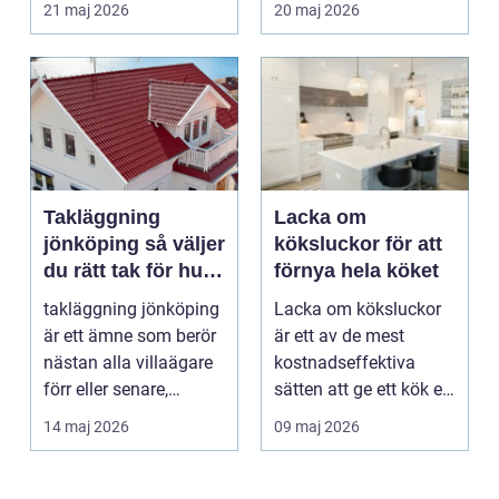
21 maj 2026
20 maj 2026
särs...
Takläggning
Lacka om
jönköping så väljer
köksluckor för att
du rätt tak för hus
förnya hela köket
och klimat
takläggning jönköping
Lacka om köksluckor
är ett ämne som berör
är ett av de mest
nästan alla villaägare
kostnadseffektiva
förr eller senare,
sätten att ge ett kök ett
eftersom taket...
helt nytt uttryck ...
14 maj 2026
09 maj 2026