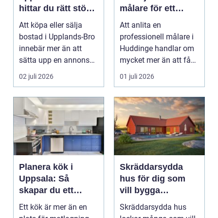
hittar du rätt stöd
målare för ett
för din
hållbart resultat
Att köpa eller sälja
Att anlita en
bostadsaffär
bostad i Upplands-Bro
professionell målare i
innebär mer än att
Huddinge handlar om
sätta upp en annons
mycket mer än att få
och vänta in bud. ...
nya färger på
02 juli 2026
01 juli 2026
väggarna...
Planera kök i
Skräddarsydda
Uppsala: Så
hus för dig som
skapar du ett
vill bygga
funktionellt och
personligt och
Ett kök är mer än en
Skräddarsydda hus
hållbart kök
hållbart