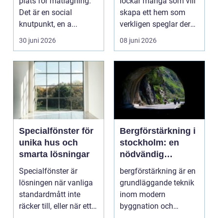
plats för matlagning.
lockar många som vill
Det är en social
skapa ett hem som
knutpunkt, en a...
verkligen speglar deras
liv, sm...
30 juni 2026
08 juni 2026
Specialfönster för
Bergförstärkning i
unika hus och
stockholm: en
smarta lösningar
nödvändig
byggteknik
Specialfönster är
bergförstärkning är en
lösningen när vanliga
grundläggande teknik
standardmått inte
inom modern
räcker till, eller när ett
byggnation och
hus behöver fön...
infrastrukturutveckling,