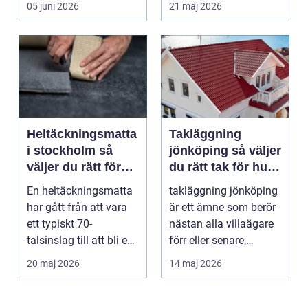
05 juni 2026
21 maj 2026
särs...
Heltäckningsmatta
Takläggning
i stockholm så
jönköping så väljer
väljer du rätt för
du rätt tak för hus
hem och kontor
och klimat
En heltäckningsmatta
takläggning jönköping
har gått från att vara
är ett ämne som berör
ett typiskt 70-
nästan alla villaägare
talsinslag till att bli en
förr eller senare,
modern lösning...
eftersom taket...
20 maj 2026
14 maj 2026