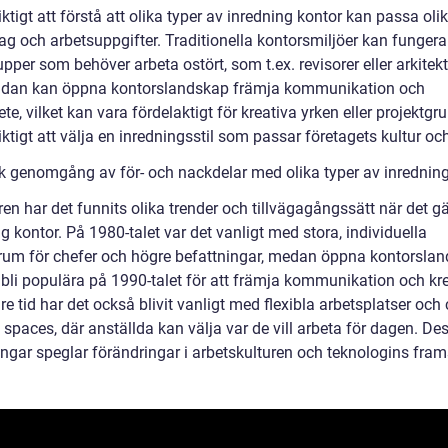
iktigt att förstå att olika typer av inredning kontor kan passa oli
ag och arbetsuppgifter. Traditionella kontorsmiljöer kan fungera
pper som behöver arbeta ostört, som t.ex. revisorer eller arkitekt
idan kan öppna kontorslandskap främja kommunikation och
e, vilket kan vara fördelaktigt för kreativa yrken eller projektgru
iktigt att välja en inredningsstil som passar företagets kultur oc
sk genomgång av för- och nackdelar med olika typer av inrednin
en har det funnits olika trender och tillvägagångssätt när det gä
g kontor. På 1980-talet var det vanligt med stora, individuella
rum för chefer och högre befattningar, medan öppna kontorsla
bli populära på 1990-talet för att främja kommunikation och krea
e tid har det också blivit vanligt med flexibla arbetsplatser och 
spaces, där anställda kan välja var de vill arbeta för dagen. De
ingar speglar förändringar i arbetskulturen och teknologins fram