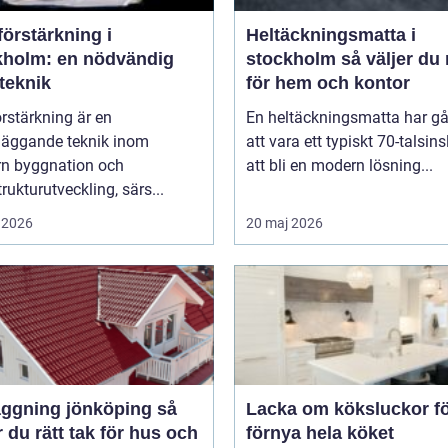
örstärkning i
Heltäckningsmatta i
kholm: en nödvändig
stockholm så väljer du rätt
teknik
för hem och kontor
rstärkning är en
En heltäckningsmatta har gå
läggande teknik inom
att vara ett typiskt 70-talsinsl
n byggnation och
att bli en modern lösning...
trukturutveckling, särs...
 2026
20 maj 2026
ggning jönköping så
Lacka om köksluckor fö
r du rätt tak för hus och
förnya hela köket