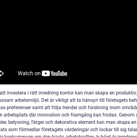
tt investera i rätt inredning kontor kan man skapa en produktiv,
osam arbetsmiljö. Det är viktigt att ta hänsyn till företagets be
as preferenser samt att följa trender och forskning inom området
n arbetsplats där innovation och framgång kan frodas. Genom a
bler, belysning, färger och dekorativa element kan man skapa en
ats som förmedlar företagets värderingar och lockar till sig talan
där konkurrensen om den bästa arbetskraften är hård är inrednin