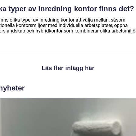
ka typer av inredning kontor finns det?
inns olika typer av inredning kontor att välja mellan, såsom
tionella kontorsmiljöer med individuella arbetsplatser, öppna
orslandskap och hybridkontor som kombinerar olika arbetsmiljöe
Läs fler inlägg här
 nyheter