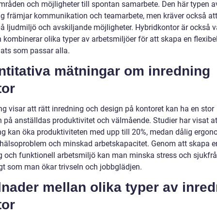
mråden och möjligheter till spontan samarbete. Den här typen a
ng främjar kommunikation och teamarbete, men kräver också at
å ljudmiljö och avskiljande möjligheter. Hybridkontor är också va
kombinerar olika typer av arbetsmiljöer för att skapa en flexibe
lats som passar alla.
titativa mätningar om inredning
tor
g visar att rätt inredning och design på kontoret kan ha en stor
 på anställdas produktivitet och välmående. Studier har visat at
ng kan öka produktiviteten med upp till 20%, medan dålig ergon
ll hälsoproblem och minskad arbetskapacitet. Genom att skapa e
g och funktionell arbetsmiljö kan man minska stress och sjukfr
gt som man ökar trivseln och jobbglädjen.
lnader mellan olika typer av inre
tor