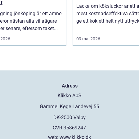
t
Lacka om köksluckor är ett 
gning jönköping är ett ämne
mest kostnadseffektiva sätte
rör nästan alla villaägare
ge ett kök ett helt nytt uttryck 
ller senare, eftersom taket...
 2026
09 maj 2026
Adress
web:
www.klikko.dk