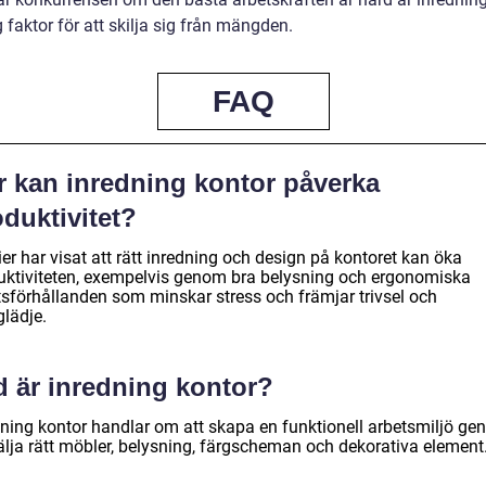
g faktor för att skilja sig från mängden.
FAQ
r kan inredning kontor påverka
duktivitet?
er har visat att rätt inredning och design på kontoret kan öka
uktiviteten, exempelvis genom bra belysning och ergonomiska
tsförhållanden som minskar stress och främjar trivsel och
glädje.
d är inredning kontor?
dning kontor handlar om att skapa en funktionell arbetsmiljö g
välja rätt möbler, belysning, färgscheman och dekorativa element