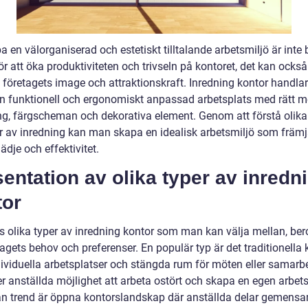
a en välorganiserad och estetiskt tilltalande arbetsmiljö är inte 
för att öka produktiviteten och trivseln på kontoret, det kan också
 företagets image och attraktionskraft. Inredning kontor handla
n funktionell och ergonomiskt anpassad arbetsplats med rätt mö
ng, färgscheman och dekorativa element. Genom att förstå olika
r av inredning kan man skapa en idealisk arbetsmiljö som främj
ädje och effektivitet.
entation av olika typer av inredn
tor
ns olika typer av inredning kontor som man kan välja mellan, be
agets behov och preferenser. En populär typ är det traditionella 
ividuella arbetsplatser och stängda rum för möten eller samarbe
er anställda möjlighet att arbeta ostört och skapa en egen arbet
n trend är öppna kontorslandskap där anställda delar gemen