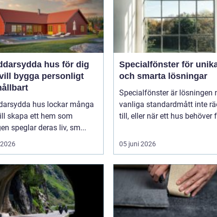
ddarsydda hus för dig
Specialfönster för unik
ill bygga personligt
och smarta lösningar
ållbart
Specialfönster är lösningen 
darsydda hus lockar många
vanliga standardmått inte rä
ill skapa ett hem som
till, eller när ett hus behöver f
gen speglar deras liv, sm...
i 2026
05 juni 2026