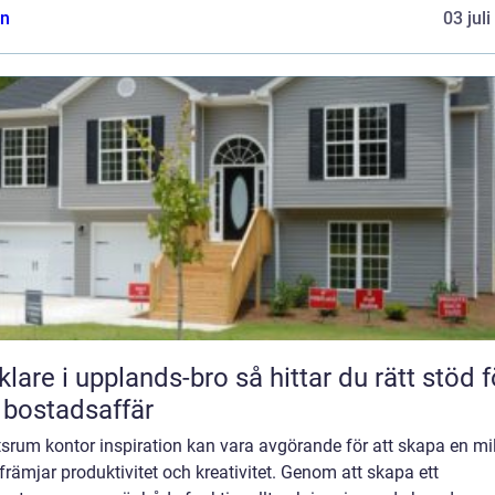
n
03 jul
 i upplands-bro så hittar du rätt stöd för
 bostadsaffär
srum kontor inspiration kan vara avgörande för att skapa en mi
rämjar produktivitet och kreativitet. Genom att skapa ett