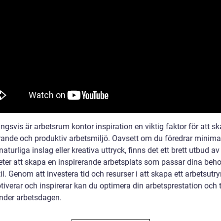
ngsvis är arbetsrum kontor inspiration en viktig faktor för att s
rande och produktiv arbetsmiljö. Oavsett om du föredrar minimal
naturliga inslag eller kreativa uttryck, finns det ett brett utbud av
eter att skapa en inspirerande arbetsplats som passar dina beh
il. Genom att investera tid och resurser i att skapa ett arbetsut
iverar och inspirerar kan du optimera din arbetsprestation och t
under arbetsdagen.