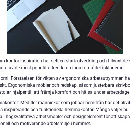
m kontor inspiration har sett en stark utveckling och tillväxt de
ågra av de mest populära trenderna inom området inkluderar:
nomi: Förståelsen för vikten av ergonomiska arbetsutrymmen ha
skt. Ergonomiska möbler och redskap, såsom justerbara skrivb
tolar, hjälper till att främja komfort och hälsa under arbetsdage
akontor: Med fler människor som jobbar hemifrån har det blivit 
pa inspirerande och funktionella hemmakontor. Många väljer nu 
ra i högkvalitativa arbetsmöbler och designelement för att skapa
ionell och motiverande arbetsmiljö i hemmet.