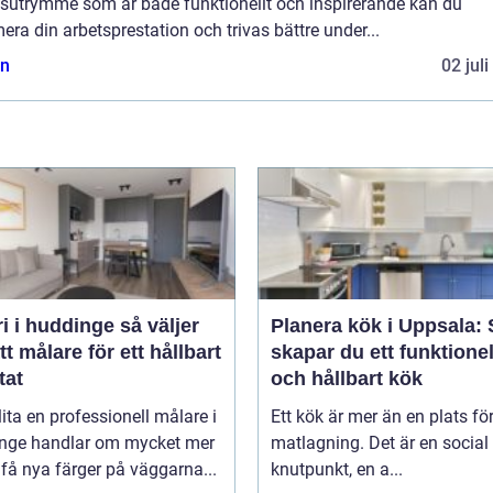
tsutrymme som är både funktionellt och inspirerande kan du
era din arbetsprestation och trivas bättre under...
n
02 jul
i huddinge så väljer
Planera kök i Uppsala: 
tt målare för ett hållbart
skapar du ett funktionel
tat
och hållbart kök
lita en professionell målare i
Ett kök är mer än en plats fö
nge handlar om mycket mer
matlagning. Det är en social
 få nya färger på väggarna...
knutpunkt, en a...