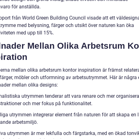
varo för anställda.
pport från World Green Building Council visade att ett väldesign
trymme med belysning, färger och utsikt över naturen kan öka
viteten med upp till 15%.
lnader Mellan Olika Arbetsrum Ko
iration
erna mellan olika arbetsrum kontor inspiration är främst relatera
 färger, möbler och utformning av arbetsutrymmet. Här är några
nader mellan olika designs:
malistiska utrymmen tenderar att vara renare och mer organiser
straktioner och mer fokus på funktionalitet.
rliga utrymmen integrerar element från naturen för att skapa en 
ande arbetsmiljö.
tiva utrymmen är mer lekfulla och färgstarka, med en ökad tonvi