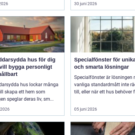
 2026
30 juni 2026
ddarsydda hus för dig
Specialfönster för unik
ill bygga personligt
och smarta lösningar
ållbart
Specialfönster är lösningen 
darsydda hus lockar många
vanliga standardmått inte rä
ill skapa ett hem som
till, eller när ett hus behöver f
gen speglar deras liv, sm...
i 2026
05 juni 2026