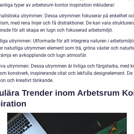
nliga typer av arbetsrum kontor inspiration inkluderar:
malistiska utrymmen: Dessa utrymmen fokuserar på enkelhet oc
ism, med rena linjer och få distraktioner. De kan vara strukture
erade för att skapa en lugn och fokuserad arbetsmiljö.
liga utrymmen: Utformade för att integrera naturen i arbetsmiljö
r naturliga utrymmen element som trä, gröna växter och naturlig
 främja en avkopplande och lugn atmosfär.
tiva utrymmen: Dessa utrymmen är livliga och färgstarka, med k
som konstverk, inspirerande citat och lekfulla designelement. De
ion och kreativt tänkande.
ulära Trender inom Arbetsrum Ko
iration