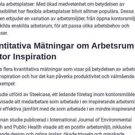
ibla arbetsplatser: Med ökad medvetenhet om betydelsen av
exibilitet har flexibla arbetsplatser blivit alltmer populära. Dessa
 erbjuder en variation av arbetsmiljöer, från öppna kontorsmiljö
kilda enskilda arbetsrum, för att passa olika arbetsbehov och
ser.
ntitativa Mätningar om Arbetsrum
or Inspiration
ns flera kvantitativa mätningar som visar på betydelsen av arbe
inspiration och hur det kan påverka produktivitet och välmående.
xempel:
tudie utförd av Steelcase, ett ledande företag inom kontorsmöble
 visade att medarbetare som arbetade i en inspirerande arbetsmil
 effektiva jämfört med de som arbetade i en mindre inspirerand
nnan studie publicerad i International Journal of Environmental
 and Public Health visade att en positiv arbetsmiljö, inklusive
rande design och gröna inslag, ökade trivseln och minskade