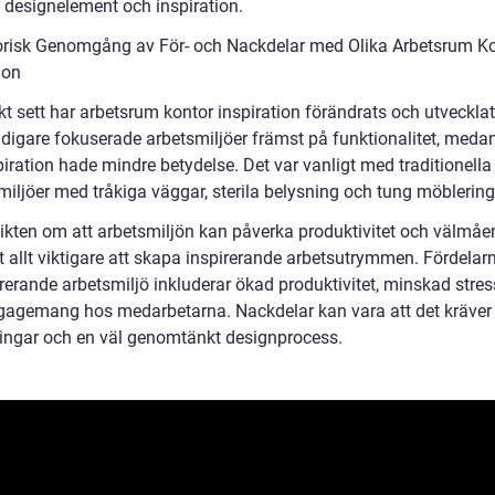
a designelement och inspiration.
orisk Genomgång av För- och Nackdelar med Olika Arbetsrum K
ion
skt sett har arbetsrum kontor inspiration förändrats och utveckl
Tidigare fokuserade arbetsmiljöer främst på funktionalitet, meda
iration hade mindre betydelse. Det var vanligt med traditionella
miljöer med tråkiga väggar, sterila belysning och tung möblering
ikten om att arbetsmiljön kan påverka produktivitet och välmåe
it allt viktigare att skapa inspirerande arbetsutrymmen. Fördela
irerande arbetsmiljö inkluderar ökad produktivitet, minskad stre
gagemang hos medarbetarna. Nackdelar kan vara att det kräver
ringar och en väl genomtänkt designprocess.