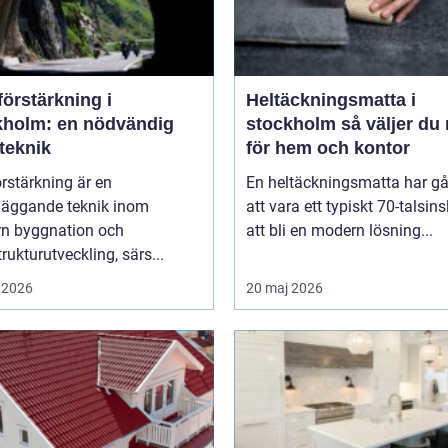
örstärkning i
Heltäckningsmatta i
kholm: en nödvändig
stockholm så väljer du rätt
teknik
för hem och kontor
rstärkning är en
En heltäckningsmatta har gå
läggande teknik inom
att vara ett typiskt 70-talsinsl
n byggnation och
att bli en modern lösning...
trukturutveckling, särs...
 2026
20 maj 2026