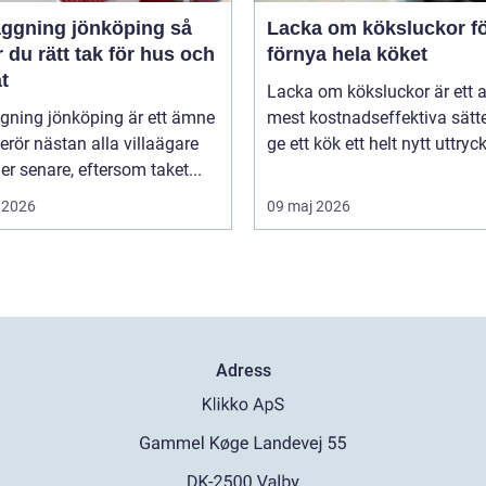
ggning jönköping så
Lacka om köksluckor fö
r du rätt tak för hus och
förnya hela köket
t
Lacka om köksluckor är ett 
gning jönköping är ett ämne
mest kostnadseffektiva sätte
rör nästan alla villaägare
ge ett kök ett helt nytt uttryck 
ller senare, eftersom taket...
 2026
09 maj 2026
Adress