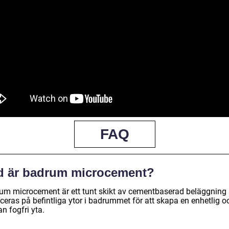
FAQ
d är badrum microcement?
um microcement är ett tunt skikt av cementbaserad beläggning
ceras på befintliga ytor i badrummet för att skapa en enhetlig o
n fogfri yta.