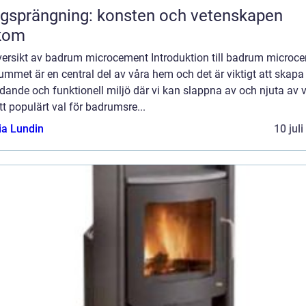
gsprängning: konsten och vetenskapen
kom
versikt av badrum microcement Introduktion till badrum microc
mmet är en central del av våra hem och det är viktigt att skapa
dande och funktionell miljö där vi kan slappna av och njuta av 
Ett populärt val för badrumsre...
ia Lundin
10 jul