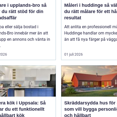
re i upplands-bro så
Måleri i huddinge så väljer
r du rätt stöd för din
du rätt målare för ett hå
adsaffär
resultat
pa eller sälja bostad i
Att anlita en professionell må
nds-Bro innebär mer än att
Huddinge handlar om mycke
 upp en annons och vänta in
än att få nya färger på vägga
.
 2026
01 juli 2026
ra kök i Uppsala: Så
Skräddarsydda hus för 
r du ett funktionellt
som vill bygga personli
ållbart kök
och hållbart