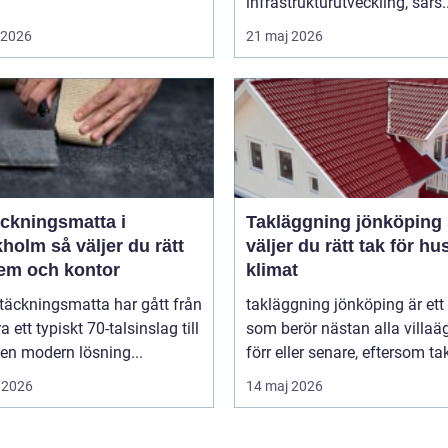
infrastrukturutveckling, särs..
i 2026
21 maj 2026
äckningsmatta i
Takläggning jönköping så
 väljer du rätt
väljer du rätt tak för hu
hem och kontor
klimat
täckningsmatta har gått från
takläggning jönköping är et
a ett typiskt 70-talsinslag till
som berör nästan alla villaä
i en modern lösning...
förr eller senare, eftersom tak
 2026
14 maj 2026