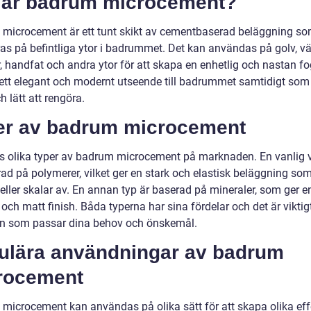
 är badrum microcement?
microcement är ett tunt skikt av cementbaserad beläggning s
ras på befintliga ytor i badrummet. Det kan användas på golv, vä
 handfat och andra ytor för att skapa en enhetlig och nastan fog
 ett elegant och modernt utseende till badrummet samtidigt som 
ch lätt att rengöra.
er av badrum microcement
ns olika typer av badrum microcement på marknaden. En vanlig 
ad på polymerer, vilket ger en stark och elastisk beläggning som
eller skalar av. En annan typ är baserad på mineraler, som ger e
 och matt finish. Båda typerna har sina fördelar och det är viktigt
en som passar dina behov och önskemål.
ulära användningar av badrum
rocement
microcement kan användas på olika sätt för att skapa olika eff