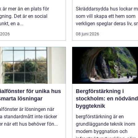
k är mer än en plats för
Skräddarsydda hus lockar 
ning. Det är en social
som vill skapa ett hem som
nkt, en a...
verkligen speglar deras liv, s
i 2026
08 juni 2026
alfönster för unika hus
Bergförstärkning i
smarta lösningar
stockholm: en nödvänd
byggteknik
lfönster är lösningen när
a standardmått inte räcker
bergförstärkning är en
ller när ett hus behöver fön...
grundläggande teknik inom
modern byggnation och