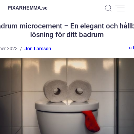
FIXARHEMMA.
se
drum microcement – En elegant och håll
lösning för ditt badrum
red
ber 2023
Jon Larsson