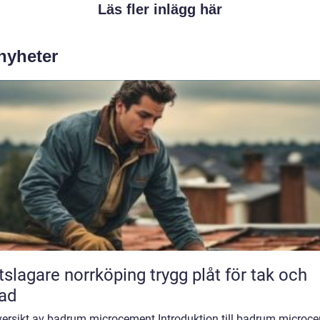
Läs fler inlägg här
 nyheter
agare norrköping trygg plåt för tak och
ad
versikt av badrum microcement Introduktion till badrum microc