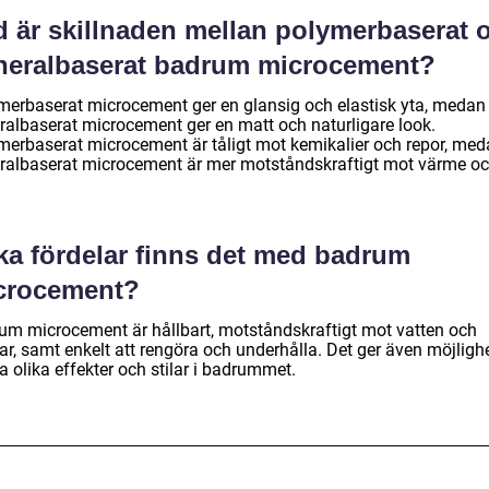
d är skillnaden mellan polymerbaserat 
neralbaserat badrum microcement?
merbaserat microcement ger en glansig och elastisk yta, medan
ralbaserat microcement ger en matt och naturligare look.
merbaserat microcement är tåligt mot kemikalier och repor, me
ralbaserat microcement är mer motståndskraftigt mot värme o
lka fördelar finns det med badrum
crocement?
um microcement är hållbart, motståndskraftigt mot vatten och
ar, samt enkelt att rengöra och underhålla. Det ger även möjlighe
 olika effekter och stilar i badrummet.