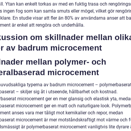
ll. Ytan kan enkelt torkas av med en fuktig trasa och rengöring
ns ingen fog som kan samla smuts eller mögel, vilket gör rengör
klare. En studie visar att fler än 80% av användarna anser att 
ment är enkel att rengöra och underhålla.
ussion om skillnader mellan olik
er av badrum microcement
lnader mellan polymer- och
eralbaserad microcement
huvudsakliga typerna av badrum microcement – polymerbasera
aserat – skiljer sig åt i utseende, hållbarhet och kostnad.
baserat microcement ger en mer glansig och elastisk yta, meda
baserat microcement ger en matt och naturligare look. Polymer
ment anses vara mer tåligt mot kemikalier och repor, medan
baserat microcement är mer motståndskraftigt mot värme och f
smässigt är polymerbaserat microcement vanligtvis lite dyrare