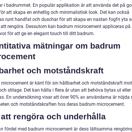
lar i badrummet. En populär applikation är att använda det på go
för att skapa en enhetlig och minimalistisk look. Det kan också
s runt handfat och duschar för att skapa en nastan fogfri yta 
 att rengöra. Dessutom kan badrum microcement appliceras på
or för att ge en elegant touch till ditt badrum.
ntitativa mätningar om badrum
rocement
lbarhet och motståndskraft
microcement är känt för sin hållbarhet och motståndskraft mot 
och slitage. Det kan hålla i flera år utan att behöva bytas ut eller
as. En undersökning visar att över 90% av användarna är nöjda
heten och motståndskraften hos deras badrum microcement.
 att rengöra och underhålla
n fördel med badrum microcement är dess lättsamma rengörin