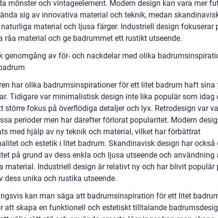
da mönster och vintageelement. Modern design kan vara mer fut
ända sig av innovativa material och teknik, medan skandinavis
naturliga material och ljusa färger. Industriell design fokuserar 
 råa material och ge badrummet ett rustikt utseende.
sk genomgång av för- och nackdelar med olika badrumsinspiratio
t badrum
en har olika badrumsinspirationer för ett litet badrum haft sina 
r. Tidigare var minimalistisk design inte lika populär som idag 
t större fokus på överflödiga detaljer och lyx. Retrodesign var va
ssa perioder men har därefter förlorat popularitet. Modern desig
ts med hjälp av ny teknik och material, vilket har förbättrat
alitet och estetik i litet badrum. Skandinavisk design har också 
itet på grund av dess enkla och ljusa utseende och användning 
a material. Industriell design är relativt ny och har blivit populär
v dess unika och rustika utseende.
ingsvis kan man säga att badrumsinspiration för ett litet badru
ör att skapa en funktionell och estetiskt tilltalande badrumsdesig