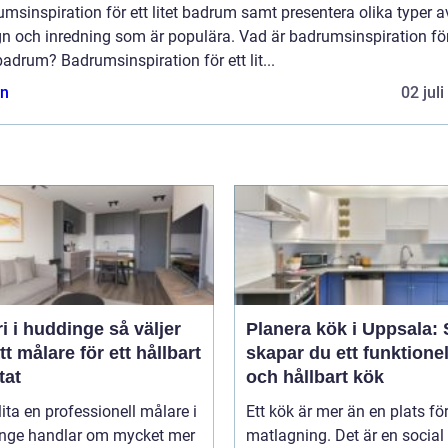
msinspiration för ett litet badrum samt presentera olika typer a
n och inredning som är populära. Vad är badrumsinspiration för
 badrum? Badrumsinspiration för ett lit...
n
02 jul
i huddinge så väljer
Planera kök i Uppsala: 
tt målare för ett hållbart
skapar du ett funktionel
tat
och hållbart kök
lita en professionell målare i
Ett kök är mer än en plats fö
nge handlar om mycket mer
matlagning. Det är en social