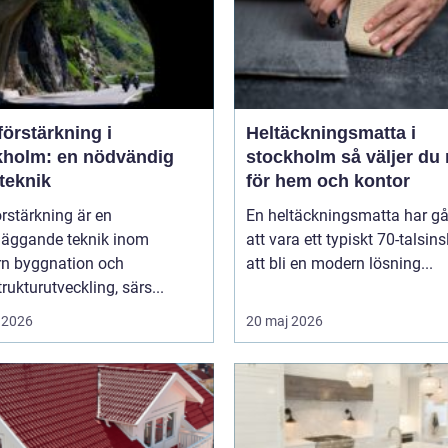
örstärkning i
Heltäckningsmatta i
kholm: en nödvändig
stockholm så väljer du rätt
teknik
för hem och kontor
rstärkning är en
En heltäckningsmatta har gå
läggande teknik inom
att vara ett typiskt 70-talsinsl
n byggnation och
att bli en modern lösning...
trukturutveckling, särs...
 2026
20 maj 2026