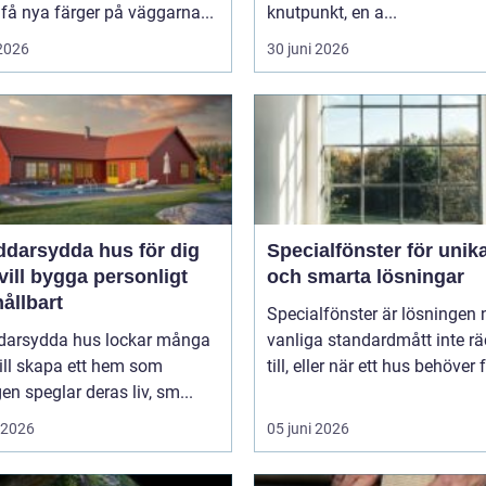
 få nya färger på väggarna...
knutpunkt, en a...
 2026
30 juni 2026
ddarsydda hus för dig
Specialfönster för unik
ill bygga personligt
och smarta lösningar
ållbart
Specialfönster är lösningen 
darsydda hus lockar många
vanliga standardmått inte rä
ill skapa ett hem som
till, eller när ett hus behöver f
gen speglar deras liv, sm...
i 2026
05 juni 2026