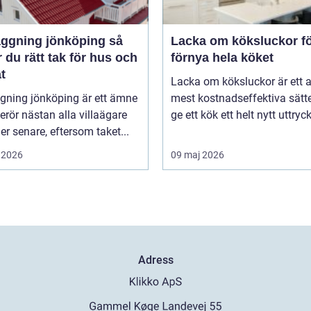
ggning jönköping så
Lacka om köksluckor fö
r du rätt tak för hus och
förnya hela köket
t
Lacka om köksluckor är ett 
gning jönköping är ett ämne
mest kostnadseffektiva sätte
rör nästan alla villaägare
ge ett kök ett helt nytt uttryck 
ller senare, eftersom taket...
 2026
09 maj 2026
Adress