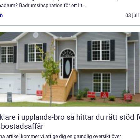
 badrum? Badrumsinspiration för ett lit...
n
03 jul
 i upplands-bro så hittar du rätt stöd för
 bostadsaffär
na artikel kommer vi att ge dig en grundlig översikt över