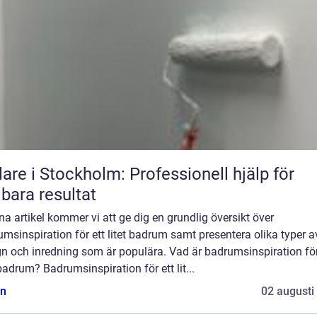
are i Stockholm: Professionell hjälp för
lbara resultat
na artikel kommer vi att ge dig en grundlig översikt över
msinspiration för ett litet badrum samt presentera olika typer a
n och inredning som är populära. Vad är badrumsinspiration för
 badrum? Badrumsinspiration för ett lit...
n
02 augusti