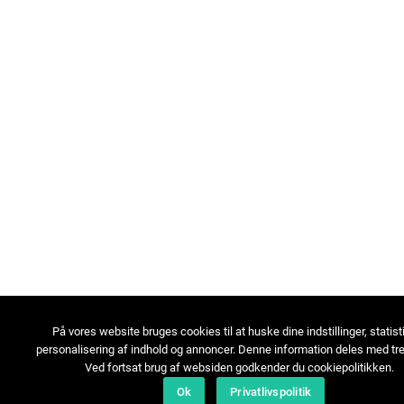
På vores website bruges cookies til at huske dine indstillinger, statist
personalisering af indhold og annoncer. Denne information deles med tre
Ved fortsat brug af websiden godkender du cookiepolitikken.
Ok
Privatlivspolitik