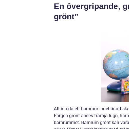
En övergripande, g
grönt”
Att inreda ett barnrum innebär att ska
Färgen grönt anses främja lugn, harmon
barnrummet. Barnrum grönt kan vara e