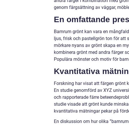
andra färger i kombination med grönt.
genom färgsättning av väggar, möbler, 
En omfattande pres
Barnrum grönt kan vara en mångfaldig
ljus, frisk och pastellgrön ton för at
mörkare nyans av grönt skapa en mysig
kombinera grönt med andra färger som r
Populära mönster och motiv för barnr
Kvantitativa mätni
Forskning har visat att färgen grönt 
En studie genomförd av XYZ universit
och rapporterade färre beteendeprob
studie visade att grönt kunde minska
kvantitativa mätningar pekar på förd
En diskussion om hur olika ”barnrum g