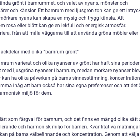
vända grönt i barnrummet, och valet av nyans, mönster och
rer och känslor. Ett barnrum med ljusgrön ton kan ge ett intryc
 mörkare nyans kan skapa en mysig och trygg känsla. Att
 rosa eller blått kan ge en lekfull och energisk atmosfär.
era, från att måla väggarna till att använda gröna möbler eller
nackdelar med olika ”barnrum grönt”
rnrum varierat och olika nyanser av grönt har haft sina perioder
ligt med ljusgröna nyanser i barnrum, medan mörkare nyanser ble
er kan ha olika påverkan på barns sinnesstämning, koncentration
komma ihåg att barn också har sina egna preferenser och att det 
harmonisk miljö för dem.
lärt som färgval för barnrum, och det finns en mängd olika sätt 
lerande och harmonisk miljö för barnen. Kvantitativa mätningar
verkan på barns välbefinnande och koncentration. Genom att välja