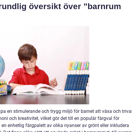
rundlig översikt över ”barnrum
pa en stimulerande och trygg miljö för barnet att växa och trivas
i och kreativitet, vilket gör det till en populär färgval för
n enhetlig färgpalett av olika nyanser av grönt eller inkludera