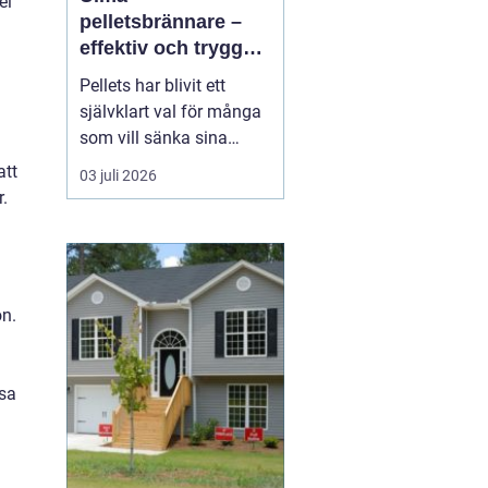
el
pelletsbrännare –
effektiv och trygg
uppvärmning med
Pellets har blivit ett
pellets
självklart val för många
n
som vill sänka sina
uppvärmningskostnader
att
03 juli 2026
och samtidigt minska
r.
sin klimatpåverkan. En
modern pelletsbrännare
ger hög verkningsgrad,
jämn värme och rel...
on.
ssa