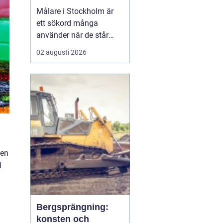
Målare i Stockholm är
ett sökord många
använder när de står
inför ett större eller
02 augusti 2026
mindre måleriprojekt i
hemmet eller på jobbet
och vill hitta en trygg
fackman. När en bostad,
lokal el...
gen
i
Bergsprängning:
konsten och