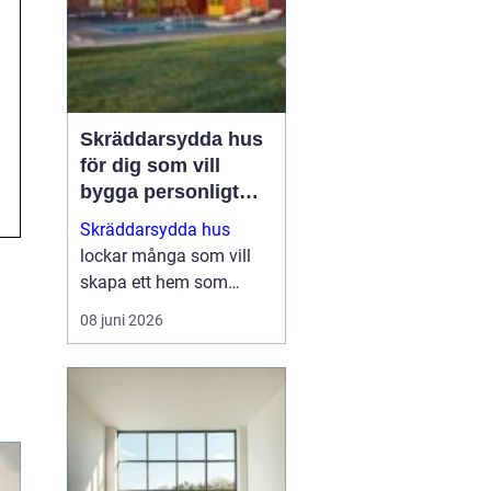
Skräddarsydda hus
för dig som vill
bygga personligt
och hållbart
Skräddarsydda hus
lockar många som vill
skapa ett hem som
verkligen speglar deras
08 juni 2026
liv, smak och vardag.
När man inte nöjer sig
med standardlösningar
blir flexibilitet och
genomtä...