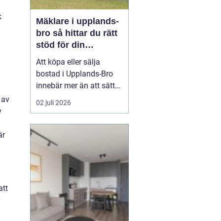
k
Mäklare i upplands-
bro så hittar du rätt
stöd för din
bostadsaffär
Att köpa eller sälja
bostad i Upplands-Bro
innebär mer än att sätta
upp en annons och
 av
02 juli 2026
vänta in bud. Marknaden
v
i området har egen
dynamik, särskilt med
är
närheten till Mälaren,
pendeltåg mot
Stockholm och en
blandning av villor,
att
radhus, bostadsrätter
oc...