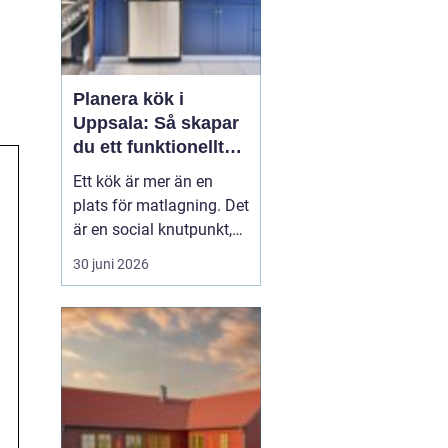
Planera kök i
Uppsala: Så skapar
du ett funktionellt
och hållbart kök
Ett kök är mer än en
plats för matlagning. Det
är en social knutpunkt,
en arbetsplats och ofta
30 juni 2026
hemmets mest använda
rum. När privatpersoner
ser över sitt kök i
Uppsala handlar det
därför säl...