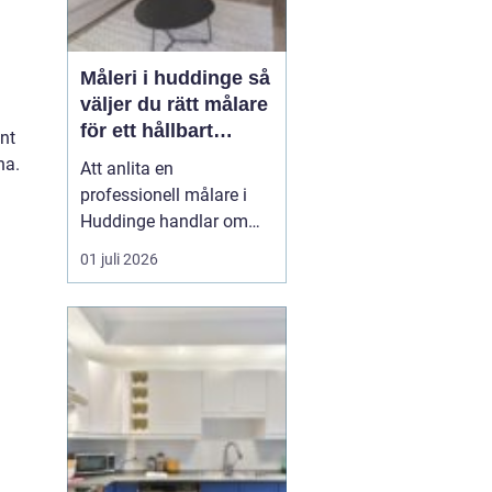
Måleri i huddinge så
väljer du rätt målare
för ett hållbart
nt
resultat
na.
Att anlita en
professionell målare i
Huddinge handlar om
mycket mer än att få nya
01 juli 2026
färger på väggarna. Det
handlar om trygghet,
kvalitet och ett resultat
som håller i många år.
Med rätt målerifirma kan
du höja värdet på din
bostad, skapa ett
trivsamt ...