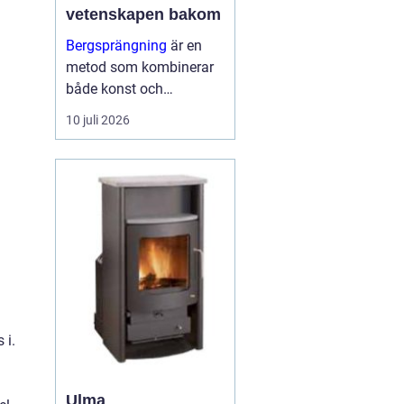
vetenskapen bakom
Bergsprängning
är en
metod som kombinerar
både konst och
vetenskap för att bryta
10 juli 2026
ner och avlägsna
bergsmaterial. I
stadsmiljöerna och
landskapen kring
Stockholm spelar
bergsp...
 i.
Ulma