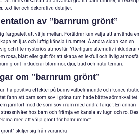
 Det finns olika sätt att använda grönt i barnrummet, till exemp
textilier och dekorativa detaljer.
entation av ”barnrum grönt”
 färgpalett att välja mellan. Föräldrar kan välja att använda e
t skapa en ljus och luftig känsla i rummet. Å andra sidan kan en
 och lite mysteriös atmosfär. Ytterligare alternativ inkluderar 
osa, blått eller gult för att skapa en lekfull och livlig atmosfä
um grönt inkluderar blommor, djur, träd och naturteman.
ngar om ”barnrum grönt”
kan ha positiva effekter på barns välbefinnande och koncentrati
et fann att barn som sov i gröna rum hade bättre sömnkvalitet
lem jämfört med de som sov i rum med andra färger. En annan
 stressnivåer hos barn och främja en känsla av lugn och ro. De
elarna med att välja grönt för barnrummet.
rönt” skiljer sig från varandra