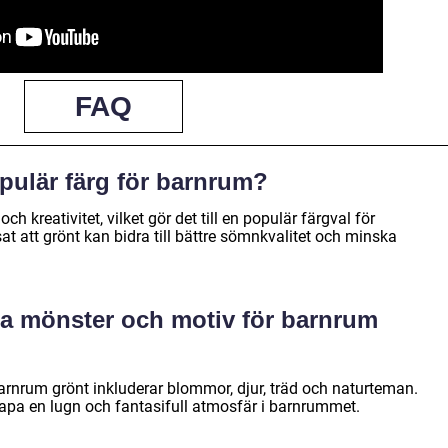
FAQ
opulär färg för barnrum?
h kreativitet, vilket gör det till en populär färgval för
t att grönt kan bidra till bättre sömnkvalitet och minska
ra mönster och motiv för barnrum
rnrum grönt inkluderar blommor, djur, träd och naturteman.
kapa en lugn och fantasifull atmosfär i barnrummet.