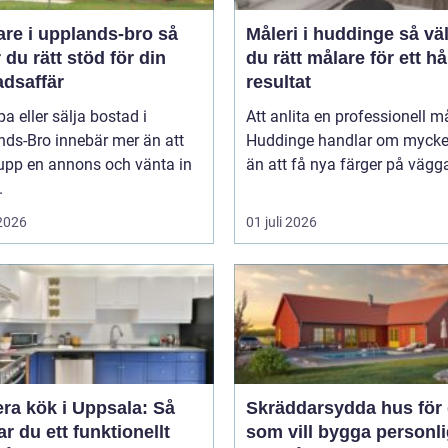
re i upplands-bro så
Måleri i huddinge så väljer
r du rätt stöd för din
du rätt målare för ett hå
adsaffär
resultat
pa eller sälja bostad i
Att anlita en professionell må
nds-Bro innebär mer än att
Huddinge handlar om mycke
 upp en annons och vänta in
än att få nya färger på vägga
.
 2026
01 juli 2026
ra kök i Uppsala: Så
Skräddarsydda hus för 
r du ett funktionellt
som vill bygga personli