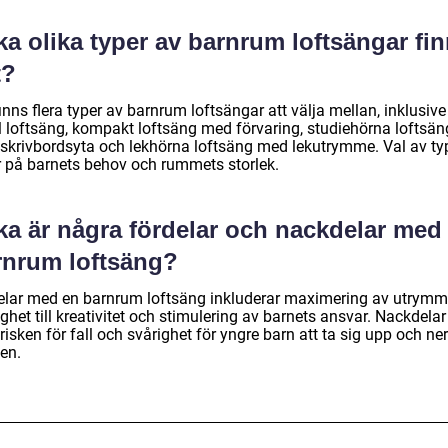
ka olika typer av barnrum loftsängar fi
t?
inns flera typer av barnrum loftsängar att välja mellan, inklusive
l loftsäng, kompakt loftsäng med förvaring, studiehörna loftsän
skrivbordsyta och lekhörna loftsäng med lekutrymme. Val av ty
r på barnets behov och rummets storlek.
ka är några fördelar och nackdelar med
rnrum loftsäng?
elar med en barnrum loftsäng inkluderar maximering av utrymm
ghet till kreativitet och stimulering av barnets ansvar. Nackdela
risken för fall och svårighet för yngre barn att ta sig upp och ner
en.