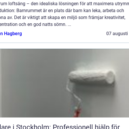
rum loftsäng – den idealiska lösningen för att maximera utrym
duktion: Barnrummet är en plats där barn kan leka, arbeta och
na av. Det är viktigt att skapa en miljö som främjar kreativitet,
ntration och en god natts sömn. ...
n Hagberg
07 augusti
are i Stockholm: Professionell hjälp för