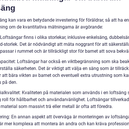
säng
äng kan vara en betydande investering för föräldrar, så att ha en
ning om de kvantitativa mätningarna är avgörande:
Loftsängar finns i olika storlekar, inklusive enkelsäng, dubbelsän
-storlek. Det är nödvändigt att mäta noggrant för att säkerställ
assar i rummet och är tillräckligt stor för barnet att sova bekv
apacitet: Loftsängar har också en viktbegränsning som ska beak
rställa säkerheten. Det är viktigt att välja en säng som är tillräck
r att bära vikten av barnet och eventuell extra utrustning som k
s på den.
ialkvalitet: Kvaliteten på materialen som används i en loftsäng 
g roll för hållbarhet och användarvänlighet. Loftsängar tillverka
material som massivt trä eller metall är ofta att föredra.
ring: En annan aspekt att överväga är monteringen av loftsänga
är mer komplexa att montera än andra och kan kräva profession