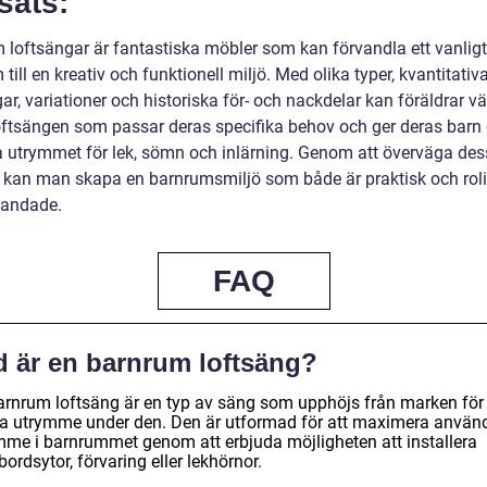
sats:
 loftsängar är fantastiska möbler som kan förvandla ett vanligt
till en kreativ och funktionell miljö. Med olika typer, kvantitativ
r, variationer och historiska för- och nackdelar kan föräldrar vä
oftsängen som passar deras specifika behov och ger deras barn 
a utrymmet för lek, sömn och inlärning. Genom att överväga de
r kan man skapa en barnrumsmiljö som både är praktisk och roli
blandade.
FAQ
d är en barnrum loftsäng?
arnrum loftsäng är en typ av säng som upphöjs från marken för 
a utrymme under den. Den är utformad för att maximera använ
mme i barnrummet genom att erbjuda möjligheten att installera
bordsytor, förvaring eller lekhörnor.