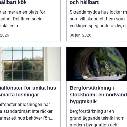
ållbart kök
och hållbart
k är mer än en plats för
Skräddarsydda hus lockar 
ning. Det är en social
som vill skapa ett hem som
nkt, en a...
verkligen speglar deras liv, s
i 2026
08 juni 2026
alfönster för unika hus
Bergförstärkning i
smarta lösningar
stockholm: en nödvänd
byggteknik
lfönster är lösningen när
a standardmått inte räcker
bergförstärkning är en
ller när ett hus behöver fön...
grundläggande teknik inom
modern byggnation och