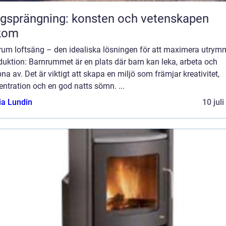
gsprängning: konsten och vetenskapen
kom
rum loftsäng – den idealiska lösningen för att maximera utrym
duktion: Barnrummet är en plats där barn kan leka, arbeta och
na av. Det är viktigt att skapa en miljö som främjar kreativitet,
ntration och en god natts sömn. ...
ia Lundin
10 jul