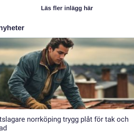
Läs fler inlägg här
 nyheter
agare norrköping trygg plåt för tak och
ad