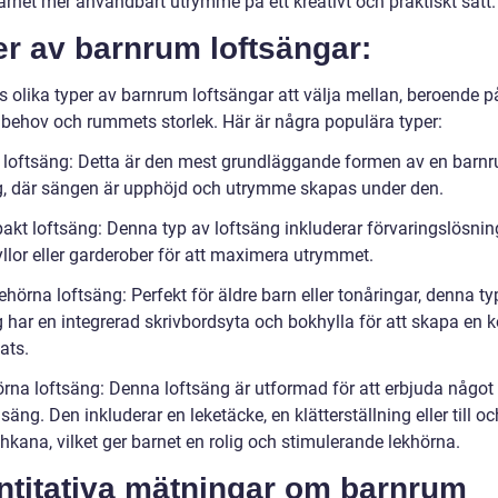
arnet mer användbart utrymme på ett kreativt och praktiskt sätt.
r av barnrum loftsängar:
s olika typer av barnrum loftsängar att välja mellan, beroende p
 behov och rummets storlek. Här är några populära typer:
l loftsäng: Detta är den mest grundläggande formen av en barn
g, där sängen är upphöjd och utrymme skapas under den.
akt loftsäng: Denna typ av loftsäng inkluderar förvaringslösni
yllor eller garderober för att maximera utrymmet.
ehörna loftsäng: Perfekt för äldre barn eller tonåringar, denna ty
g har en integrerad skrivbordsyta och bokhylla för att skapa en 
ats.
örna loftsäng: Denna loftsäng är utformad för att erbjuda något
säng. Den inkluderar en leketäcke, en klätterställning eller till 
hkana, vilket ger barnet en rolig och stimulerande lekhörna.
ntitativa mätningar om barnrum