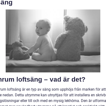
säng
rum loftsäng – vad är det?
rum loftsäng är en typ av säng som upphöjs från marken för at
 nedan. Detta utrymme kan utnyttjas för att installera en skrivb
gslösningar eller till och med en mysig lekhörna. Den är utforma