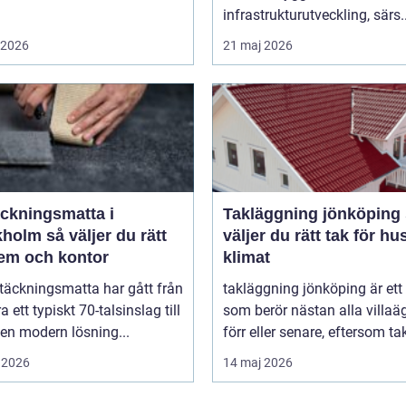
infrastrukturutveckling, särs..
i 2026
21 maj 2026
äckningsmatta i
Takläggning jönköping så
 väljer du rätt
väljer du rätt tak för hu
hem och kontor
klimat
täckningsmatta har gått från
takläggning jönköping är et
a ett typiskt 70-talsinslag till
som berör nästan alla villaä
i en modern lösning...
förr eller senare, eftersom tak
 2026
14 maj 2026