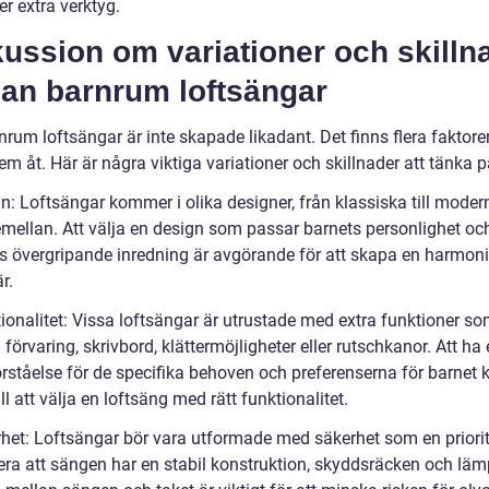
ler extra verktyg.
ussion om variationer och skilln
lan barnrum loftsängar
nrum loftsängar är inte skapade likadant. Det finns flera faktor
dem åt. Här är några viktiga variationer och skillnader att tänka p
gn: Loftsängar kommer i olika designer, från klassiska till mode
remellan. Att välja en design som passar barnets personlighet oc
 övergripande inredning är avgörande för att skapa en harmon
r.
tionalitet: Vissa loftsängar är utrustade med extra funktioner s
förvaring, skrivbord, klättermöjligheter eller rutschkanor. Att ha
örståelse för de specifika behoven och preferenserna för barnet 
ill att välja en loftsäng med rätt funktionalitet.
rhet: Loftsängar bör vara utformade med säkerhet som en priorite
lera att sängen har en stabil konstruktion, skyddsräcken och läm