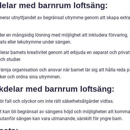
delar med barnrum loftsäng:
erar utnyttjandet av begränsat utrymme genom att skapa extr
der en mångsidig lösning med möjlighet att inkludera förvaring,
lats eller lekutrymme under sängen.
erar barnets kreativitet genom att erbjuda en separat och privat
och studier.
ämja organisation och ansvar när barnet lär sig att hålla reda p
ker och ordna sina utrymmen.
kdelar med barnrum loftsäng:
ör fall och olyckor om inte rätt säkerhetsåtgärder vidtas.
t kan bli begränsat av sängens höjd och möjligheten att komm
 utanför sängen kan vara utmanande, särskilt för yngre barn.