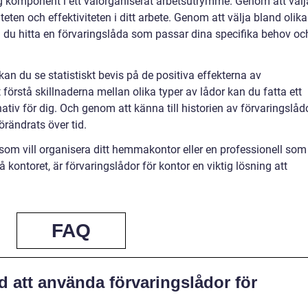
tig komponent i ett välorganiserat arbetsutrymme. Genom att välj
teten och effektiviteten i ditt arbete. Genom att välja bland olika
an du hitta en förvaringslåda som passar dina specifika behov oc
an du se statistiskt bevis på de positiva effekterna av
förstå skillnaderna mellan olika typer av lådor kan du fatta ett
rnativ för dig. Och genom att känna till historien av förvaringslåd
örändrats över tid.
som vill organisera ditt hemmakontor eller en professionell som
 på kontoret, är förvaringslådor för kontor en viktig lösning att
FAQ
d att använda förvaringslådor för