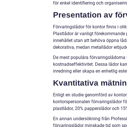
för enkel identifiering och organiserin
Presentation av för
Förvaringslådor för kontor finns i oli
Plastlådor är vanligt förekommande p
innehållet utan att behöva öppna låd
dekorativa, medan metallådor erbjude
De mest populära förvaringslådorna fö
kostnadseffektivitet. Dessa lådor kan
inredning eller skapa en enhetlig estet
Kvantitativa mätnin
Enligt en studie genomförd av kontor
kontorspersonalen förvaringslådor f
plastlådor, 20% papperslådor och 15
En annan undersökning från Profess
förvaringslådor minskade tid som spe