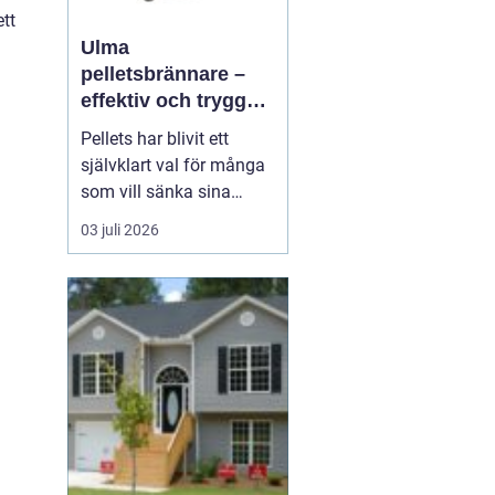
tt
Ulma
pelletsbrännare –
effektiv och trygg
uppvärmning med
Pellets har blivit ett
pellets
självklart val för många
som vill sänka sina
uppvärmningskostnader
03 juli 2026
och samtidigt minska
sin klimatpåverkan. En
modern pelletsbrännare
ger hög verkningsgrad,
jämn värme och rel...