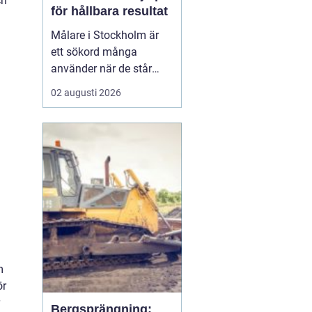
ch
för hållbara resultat
Målare i Stockholm är
ett sökord många
använder när de står
inför ett större eller
02 augusti 2026
mindre måleriprojekt i
hemmet eller på jobbet
och vill hitta en trygg
fackman. När en bostad,
lokal el...
m
ör
Bergsprängning: