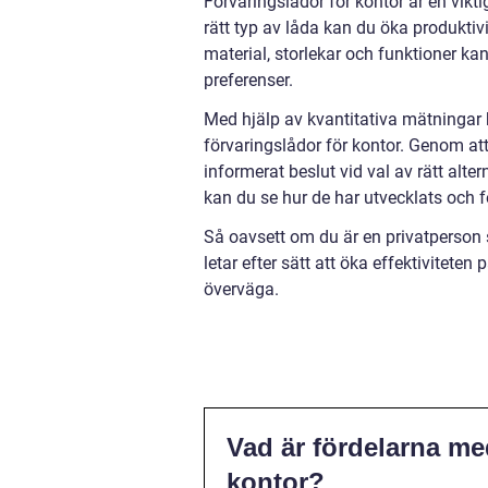
Förvaringslådor för kontor är en vik
rätt typ av låda kan du öka produktivi
material, storlekar och funktioner k
preferenser.
Med hjälp av kvantitativa mätningar k
förvaringslådor för kontor. Genom att 
informerat beslut vid val av rätt alte
kan du se hur de har utvecklats och f
Så oavsett om du är en privatperson 
letar efter sätt att öka effektiviteten
överväga.
Vad är fördelarna me
kontor?