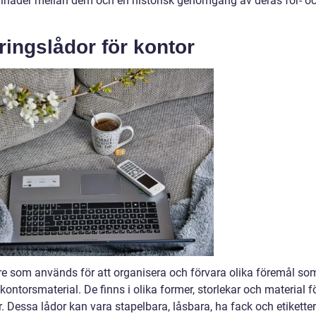
killnader mellan dem och en historisk genomgång av deras för- o
ringslådor för kontor
are som används för att organisera och förvara olika föremål so
ntorsmaterial. De finns i olika former, storlekar och material f
. Dessa lådor kan vara stapelbara, låsbara, ha fack och etiketter