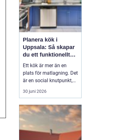
Planera kök i
Uppsala: Så skapar
du ett funktionellt
och hållbart kök
Ett kök är mer än en
plats för matlagning. Det
är en social knutpunkt,
en arbetsplats och ofta
30 juni 2026
hemmets mest använda
rum. När privatpersoner
ser över sitt kök i
Uppsala handlar det
därför säl...