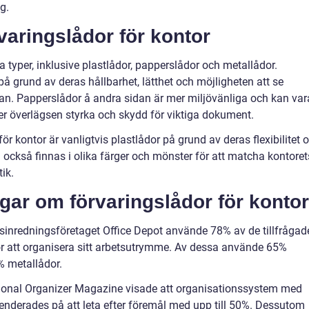
g.
varingslådor för kontor
ka typer, inklusive plastlådor, papperslådor och metallådor.
å grund av deras hållbarhet, lätthet och möjligheten att se
an. Papperslådor å andra sidan är mer miljövänliga och kan var
r överlägsen styrka och skydd för viktiga dokument.
r kontor är vanligtvis plastlådor på grund av deras flexibilitet 
 också finnas i olika färger och mönster för att matcha kontoret
ik.
gar om förvaringslådor för kontor
sinredningsföretaget Office Depot använde 78% av de tillfrågad
ör att organisera sitt arbetsutrymme. Av dessa använde 65%
% metallådor.
ional Organizer Magazine visade att organisationssystem med
nderades på att leta efter föremål med upp till 50%. Dessutom