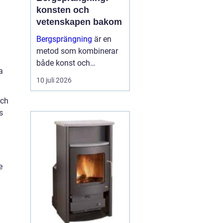
konsten och
vetenskapen bakom
Bergsprängning
är en
metod som kombinerar
både konst och
a
vetenskap för att bryta
10 juli 2026
ner och avlägsna
bergsmaterial. I
och
stadsmiljöerna och
s
landskapen kring
Stockholm spelar
bergsp...
e