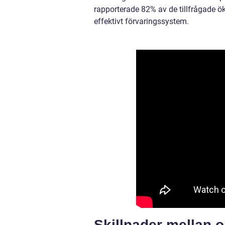
rapporterade 82% av de tillfrågade ök
effektivt förvaringssystem.
Skillnader mellan o