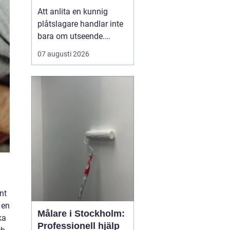
fasad
Att anlita en kunnig
plåtslagare handlar inte
bara om utseende.
Plåtarbeten påverkar hur
07 augusti 2026
väl huset står emot regn,
snö, vind och kyla, och
har en direkt koppling till
både livslängd och
energiförbrukning. Rätt
utförd plåt skyddar tak,
fasad och känsl...
nt
 en
Målare i Stockholm:
ka
Professionell hjälp