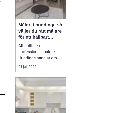
a
h
Måleri i huddinge så
väljer du rätt målare
för ett hållbart
or
resultat
Att anlita en
professionell målare i
Huddinge handlar om
mycket mer än att få nya
01 juli 2026
färger på väggarna. Det
handlar om trygghet,
kvalitet och ett resultat
som håller i många år.
Med rätt målerifirma kan
du höja värdet på din
bostad, skapa ett
trivsamt ...