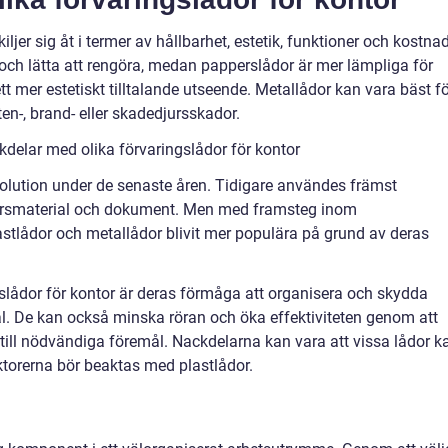
ljer sig åt i termer av hållbarhet, estetik, funktioner och kostnad
 och lätta att rengöra, medan papperslådor är mer lämpliga för
t mer estetiskt tilltalande utseende. Metallådor kan vara bäst f
en-, brand- eller skadedjursskador.
delar med olika förvaringslådor för kontor
olution under de senaste åren. Tidigare användes främst
torsmaterial och dokument. Men med framsteg inom
stlådor och metallådor blivit mer populära på grund av deras
slådor för kontor är deras förmåga att organisera och skydda
l. De kan också minska röran och öka effektiviteten genom att
ill nödvändiga föremål. Nackdelarna kan vara att vissa lådor k
ktorerna bör beaktas med plastlådor.