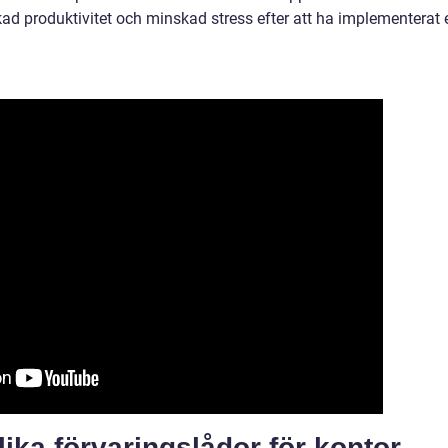
ad produktivitet och minskad stress efter att ha implementerat e
lika förvaringslådor för kontor