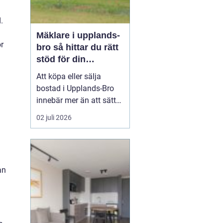
.
Mäklare i upplands-
ör
bro så hittar du rätt
stöd för din
bostadsaffär
Att köpa eller sälja
bostad i Upplands-Bro
innebär mer än att sätta
upp en annons och
02 juli 2026
vänta in bud. Marknaden
i området har egen
dynamik, särskilt med
närheten till Mälaren,
an
pendeltåg mot
Stockholm och en
blandning av villor,
radhus, bostadsrätter
oc...