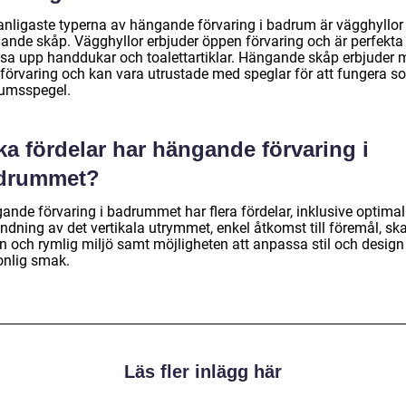
anligaste typerna av hängande förvaring i badrum är vägghyllor
ande skåp. Vägghyllor erbjuder öppen förvaring och är perfekta 
visa upp handdukar och toalettartiklar. Hängande skåp erbjuder 
 förvaring och kan vara utrustade med speglar för att fungera s
umsspegel.
ka fördelar har hängande förvaring i
drummet?
ande förvaring i badrummet har flera fördelar, inklusive optimal
ndning av det vertikala utrymmet, enkel åtkomst till föremål, sk
n och rymlig miljö samt möjligheten att anpassa stil och design 
onlig smak.
Läs fler inlägg här