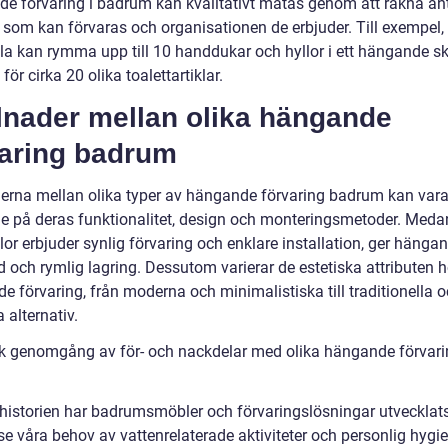
e förvaring i badrum kan kvalitativt mätas genom att räkna ant
 som kan förvaras och organisationen de erbjuder. Till exempel,
la kan rymma upp till 10 handdukar och hyllor i ett hängande s
 för cirka 20 olika toalettartiklar.
lnader mellan olika hängande
varing badrum
derna mellan olika typer av hängande förvaring badrum kan var
e på deras funktionalitet, design och monteringsmetoder. Meda
or erbjuder synlig förvaring och enklare installation, ger hänga
d och rymlig lagring. Dessutom varierar de estetiska attributen 
e förvaring, från moderna och minimalistiska till traditionella 
 alternativ.
sk genomgång av för- och nackdelar med olika hängande förvar
istorien har badrumsmöbler och förvaringslösningar utvecklats 
se våra behov av vattenrelaterade aktiviteter och personlig hygie