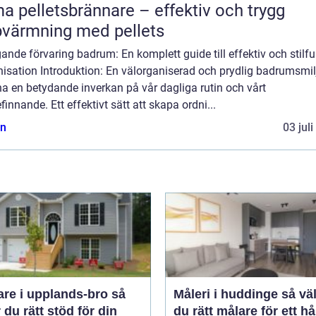
a pelletsbrännare – effektiv och trygg
värmning med pellets
nde förvaring badrum: En komplett guide till effektiv och stilfu
nisation Introduktion: En välorganiserad och prydlig badrumsmil
a en betydande inverkan på vår dagliga rutin och vårt
finnande. Ett effektivt sätt att skapa ordni...
n
03 jul
re i upplands-bro så
Måleri i huddinge så väljer
r du rätt stöd för din
du rätt målare för ett hå