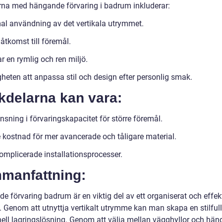
rna med hängande förvaring i badrum inkluderar:
al användning av det vertikala utrymmet.
åtkomst till föremål.
r en rymlig och ren miljö.
gheten att anpassa stil och design efter personlig smak.
kdelarna kan vara:
sning i förvaringskapacitet för större föremål.
 kostnad för mer avancerade och tåligare material.
omplicerade installationsprocesser.
manfattning:
 förvaring badrum är en viktig del av ett organiserat och effekt
 Genom att utnyttja vertikalt utrymme kan man skapa en stilful
nell lagringslösning. Genom att välja mellan vägghyllor och hä