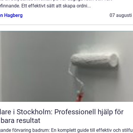
finnande. Ett effektivt sätt att skapa ordni...
n Hagberg
07 augusti
are i Stockholm: Professionell hjälp för
lbara resultat
nde förvaring badrum: En komplett guide till effektiv och stilfu