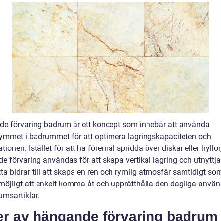
e förvaring badrum är ett koncept som innebär att använda
ymmet i badrummet för att optimera lagringskapaciteten och
tionen. Istället för att ha föremål spridda över diskar eller hyllor
e förvaring användas för att skapa vertikal lagring och utnyttj
tta bidrar till att skapa en ren och rymlig atmosfär samtidigt so
 möjligt att enkelt komma åt och upprätthålla den dagliga anvä
umsartiklar.
er av hängande förvaring badrum