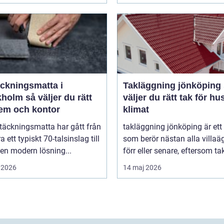
äckningsmatta i
Takläggning jönköping så
 väljer du rätt
väljer du rätt tak för hu
hem och kontor
klimat
täckningsmatta har gått från
takläggning jönköping är et
a ett typiskt 70-talsinslag till
som berör nästan alla villaä
i en modern lösning...
förr eller senare, eftersom tak
 2026
14 maj 2026