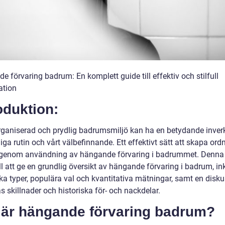
 förvaring badrum: En komplett guide till effektiv och stilfull
ation
oduktion:
rganiserad och prydlig badrumsmiljö kan ha en betydande inver
iga rutin och vårt välbefinnande. Ett effektivt sätt att skapa ord
 genom användning av hängande förvaring i badrummet. Denna a
ill att ge en grundlig översikt av hängande förvaring i badrum, in
ika typer, populära val och kvantitativa mätningar, samt en disk
 skillnader och historiska för- och nackdelar.
 är hängande förvaring badrum?