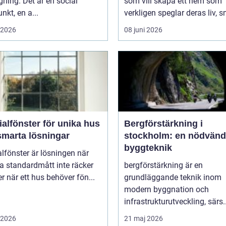
ning. Det är en social
som vill skapa ett hem som
nkt, en a...
verkligen speglar deras liv, s
i 2026
08 juni 2026
alfönster för unika hus
Bergförstärkning i
smarta lösningar
stockholm: en nödvänd
byggteknik
lfönster är lösningen när
a standardmått inte räcker
bergförstärkning är en
ller när ett hus behöver fön...
grundläggande teknik inom
modern byggnation och
infrastrukturutveckling, särs..
i 2026
21 maj 2026