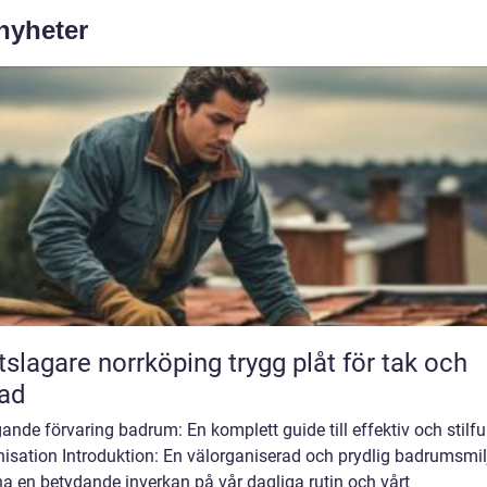
 nyheter
agare norrköping trygg plåt för tak och
ad
nde förvaring badrum: En komplett guide till effektiv och stilfu
nisation Introduktion: En välorganiserad och prydlig badrumsmil
a en betydande inverkan på vår dagliga rutin och vårt