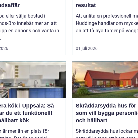
adsaffär
resultat
pa eller sälja bostad i
Att anlita en professionell må
nds-Bro innebär mer än att
Huddinge handlar om mycke
 upp en annons och vänta in
än att få nya färger på vägga
.
 2026
01 juli 2026
ra kök i Uppsala: Så
Skräddarsydda hus för 
r du ett funktionellt
som vill bygga personli
ållbart kök
och hållbart
k är mer än en plats för
Skräddarsydda hus lockar 