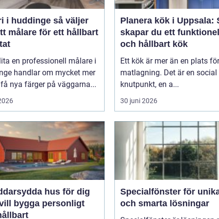
i huddinge så väljer
Planera kök i Uppsala: 
tt målare för ett hållbart
skapar du ett funktionel
tat
och hållbart kök
lita en professionell målare i
Ett kök är mer än en plats fö
nge handlar om mycket mer
matlagning. Det är en social
 få nya färger på väggarna...
knutpunkt, en a...
 2026
30 juni 2026
ddarsydda hus för dig
Specialfönster för unik
ill bygga personligt
och smarta lösningar
ållbart