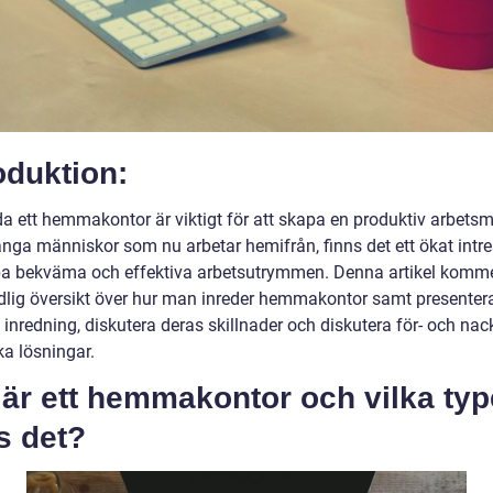
oduktion:
da ett hemmakontor är viktigt för att skapa en produktiv arbetsmi
ga människor som nu arbetar hemifrån, finns det ett ökat intre
pa bekväma och effektiva arbetsutrymmen. Denna artikel komme
dlig översikt över hur man inreder hemmakontor samt presentera
 inredning, diskutera deras skillnader och diskutera för- och nac
ka lösningar.
är ett hemmakontor och vilka typ
s det?