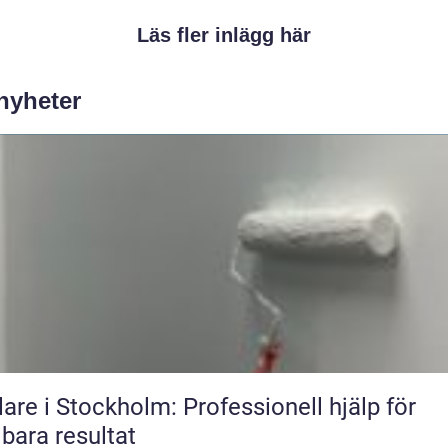
Läs fler inlägg här
 nyheter
are i Stockholm: Professionell hjälp för
lbara resultat