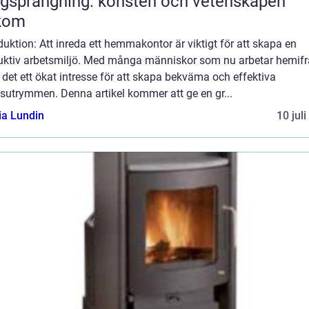
gsprängning: konsten och vetenskapen
kom
duktion: Att inreda ett hemmakontor är viktigt för att skapa en
uktiv arbetsmiljö. Med många människor som nu arbetar hemifr
 det ett ökat intresse för att skapa bekväma och effektiva
sutrymmen. Denna artikel kommer att ge en gr...
ia Lundin
10 jul