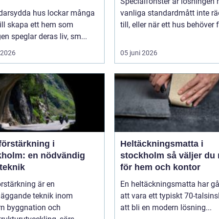
Specialfönster är lösningen 
darsydda hus lockar många
vanliga standardmått inte rä
ill skapa ett hem som
till, eller när ett hus behöver f
gen speglar deras liv, sm...
i 2026
05 juni 2026
örstärkning i
Heltäckningsmatta i
kholm: en nödvändig
stockholm så väljer du rätt
teknik
för hem och kontor
rstärkning är en
En heltäckningsmatta har gå
läggande teknik inom
att vara ett typiskt 70-talsinsl
n byggnation och
att bli en modern lösning...