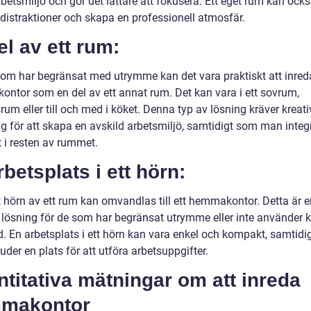
rbetsmiljö och gör det lättare att fokusera. Ett eget rum kan ock
distraktioner och skapa en professionell atmosfär.
el av ett rum:
som har begränsat med utrymme kan det vara praktiskt att inreda
ntor som en del av ett annat rum. Det kan vara i ett sovrum,
um eller till och med i köket. Denna typ av lösning kräver kreati
ng för att skapa en avskild arbetsmiljö, samtidigt som man integ
t i resten av rummet.
rbetsplats i ett hörn:
t hörn av ett rum kan omvandlas till ett hemmakontor. Detta är e
 lösning för de som har begränsat utrymme eller inte använder k
id. En arbetsplats i ett hörn kan vara enkel och kompakt, samtid
uder en plats för att utföra arbetsuppgifter.
titativa mätningar om att inreda
makontor