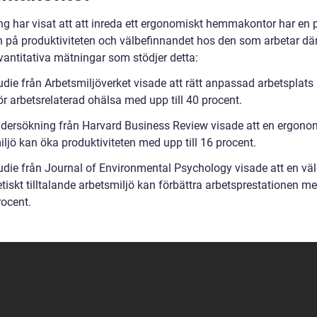
ng har visat att att inreda ett ergonomiskt hemmakontor har en p
n på produktiviteten och välbefinnandet hos den som arbetar där
vantitativa mätningar som stödjer detta:
udie från Arbetsmiljöverket visade att rätt anpassad arbetsplats
ör arbetsrelaterad ohälsa med upp till 40 procent.
ndersökning från Harvard Business Review visade att en ergono
ljö kan öka produktiviteten med upp till 16 procent.
tudie från Journal of Environmental Psychology visade att en vä
tiskt tilltalande arbetsmiljö kan förbättra arbetsprestationen m
procent.