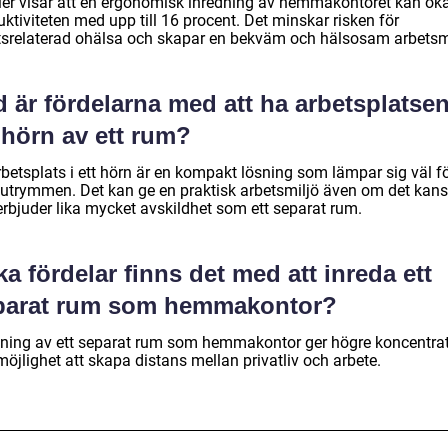
ier visar att en ergonomisk inredning av hemmakontoret kan ök
ktiviteten med upp till 16 procent. Det minskar risken för
tsrelaterad ohälsa och skapar en bekväm och hälsosam arbetsmi
 är fördelarna med att ha arbetsplatsen
 hörn av ett rum?
rbetsplats i ett hörn är en kompakt lösning som lämpar sig väl f
utrymmen. Det kan ge en praktisk arbetsmiljö även om det kan
erbjuder lika mycket avskildhet som ett separat rum.
ka fördelar finns det med att inreda ett
parat rum som hemmakontor?
dning av ett separat rum som hemmakontor ger högre koncentra
öjlighet att skapa distans mellan privatliv och arbete.