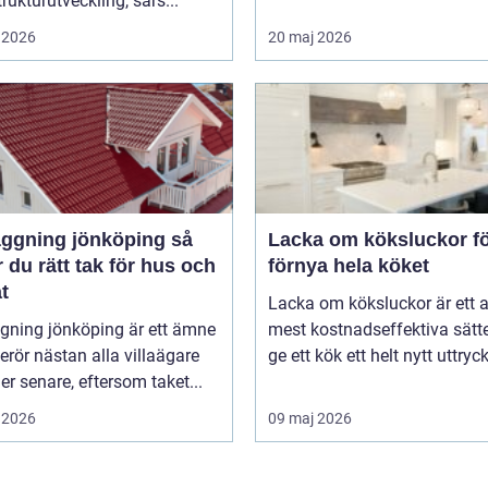
trukturutveckling, särs...
 2026
20 maj 2026
ggning jönköping så
Lacka om köksluckor fö
r du rätt tak för hus och
förnya hela köket
t
Lacka om köksluckor är ett 
gning jönköping är ett ämne
mest kostnadseffektiva sätte
rör nästan alla villaägare
ge ett kök ett helt nytt uttryck 
ller senare, eftersom taket...
 2026
09 maj 2026