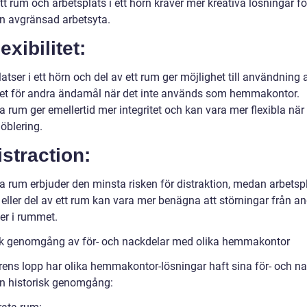
tt rum och arbetsplats i ett hörn kräver mer kreativa lösningar fö
n avgränsad arbetsyta.
lexibilitet:
atser i ett hörn och del av ett rum ger möjlighet till användning 
t för andra ändamål när det inte används som hemmakontor.
 rum ger emellertid mer integritet och kan vara mer flexibla när
öblering.
istraction:
a rum erbjuder den minsta risken för distraktion, medan arbetspl
 eller del av ett rum kan vara mer benägna att störningar från a
ter i rummet.
sk genomgång av för- och nackdelar med olika hemmakontor
rens lopp har olika hemmakontor-lösningar haft sina för- och na
en historisk genomgång: