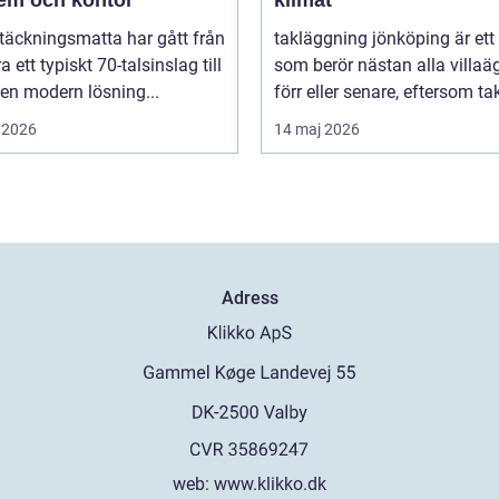
täckningsmatta har gått från
takläggning jönköping är et
a ett typiskt 70-talsinslag till
som berör nästan alla villaä
i en modern lösning...
förr eller senare, eftersom tak
 2026
14 maj 2026
Adress
web:
www.klikko.dk