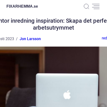
FIXARHEMMA.
se
tor inredning inspiration: Skapa det perf
arbetsutrymmet
red
sti 2023
Jon Larsson