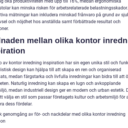
ng öka produktiviteten med upp till 16%, medan ergonomiska
stolar kan minska risken för arbetsrelaterade belastningsskador
ativa mätningar kan inkludera minskad frånvaro på grund av sj
ivsel och nöjdhet hos anställda samt förbättrade resultat och
oner.
lnaden mellan olika kontor inredn
iration
p av kontor inredning inspiration har sin egen unika stil och funk
stisk design kan hjälpa till att skapa en ren och organiserad
ats, medan färgstarka och livfulla inredningar kan bidra till att 
iteten. Naturlig inredning kan skapa en lugn och avkopplande
ljö, medan industriell design ger en modern och urban estetik. D
att välja en stil som passar företagets kultur och arbetsmiljö för a
a dess fördelar.
sk genomgång av för- och nackdelar med olika kontor inredning
ion