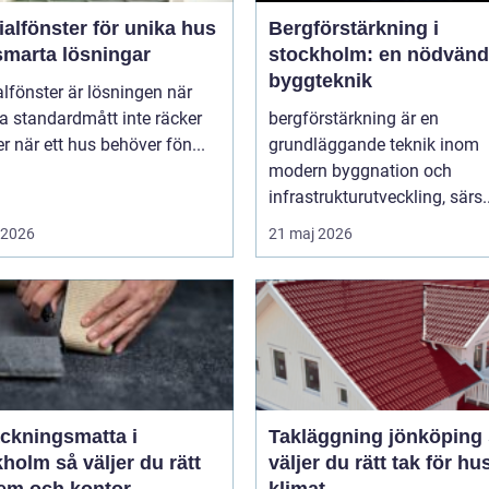
alfönster för unika hus
Bergförstärkning i
smarta lösningar
stockholm: en nödvänd
byggteknik
lfönster är lösningen när
a standardmått inte räcker
bergförstärkning är en
ller när ett hus behöver fön...
grundläggande teknik inom
modern byggnation och
infrastrukturutveckling, särs..
i 2026
21 maj 2026
äckningsmatta i
Takläggning jönköping så
 väljer du rätt
väljer du rätt tak för hu
hem och kontor
klimat