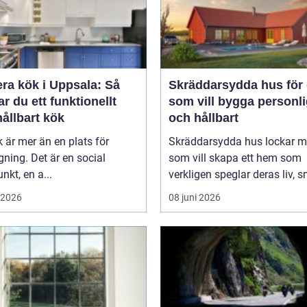
ra kök i Uppsala: Så
Skräddarsydda hus för 
r du ett funktionellt
som vill bygga personli
ållbart kök
och hållbart
k är mer än en plats för
Skräddarsydda hus lockar 
ning. Det är en social
som vill skapa ett hem som
nkt, en a...
verkligen speglar deras liv, s
i 2026
08 juni 2026