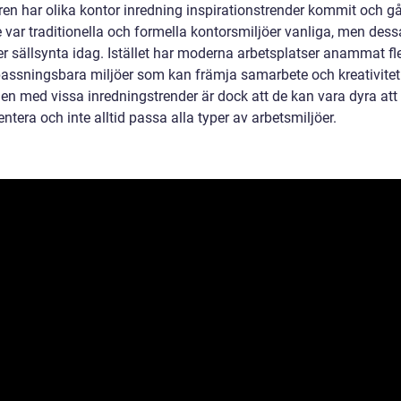
ren har olika kontor inredning inspirationstrender kommit och gå
 var traditionella och formella kontorsmiljöer vanliga, men dess
er sällsynta idag. Istället har moderna arbetsplatser anammat fl
assningsbara miljöer som kan främja samarbete och kreativitet
en med vissa inredningstrender är dock att de kan vara dyra att
tera och inte alltid passa alla typer av arbetsmiljöer.