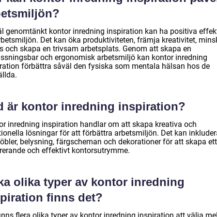
betsmiljön?
äl genomtänkt kontor inredning inspiration kan ha positiva effek
betsmiljön. Det kan öka produktiviteten, främja kreativitet, min
ss och skapa en trivsam arbetsplats. Genom att skapa en
ssningsbar och ergonomisk arbetsmiljö kan kontor inredning
iration förbättra såväl den fysiska som mentala hälsan hos de
llda.
 är kontor inredning inspiration?
or inredning inspiration handlar om att skapa kreativa och
ionella lösningar för att förbättra arbetsmiljön. Det kan inkluder
öbler, belysning, färgscheman och dekorationer för att skapa ett
irerande och effektivt kontorsutrymme.
ka olika typer av kontor inredning
piration finns det?
inns flera olika typer av kontor inredning inspiration att välja me