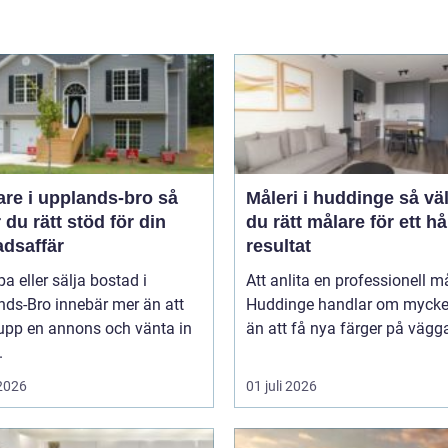
re i upplands-bro så
Måleri i huddinge så väljer
r du rätt stöd för din
du rätt målare för ett hå
adsaffär
resultat
pa eller sälja bostad i
Att anlita en professionell må
nds-Bro innebär mer än att
Huddinge handlar om mycke
 upp en annons och vänta in
än att få nya färger på vägga
.
 2026
01 juli 2026