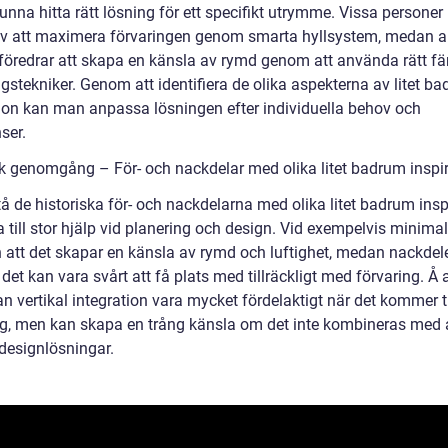
kunna hitta rätt lösning för ett specifikt utrymme. Vissa personer
v att maximera förvaringen genom smarta hyllsystem, medan 
föredrar att skapa en känsla av rymd genom att använda rätt fä
gstekniker. Genom att identifiera de olika aspekterna av litet b
tion kan man anpassa lösningen efter individuella behov och
ser.
sk genomgång – För- och nackdelar med olika litet badrum inspi
tå de historiska för- och nackdelarna med olika litet badrum insp
 till stor hjälp vid planering och design. Vid exempelvis minima
n att det skapar en känsla av rymd och luftighet, medan nackdel
 det kan vara svårt att få plats med tillräckligt med förvaring. Å
n vertikal integration vara mycket fördelaktigt när det kommer ti
ng, men kan skapa en trång känsla om det inte kombineras med
designlösningar.