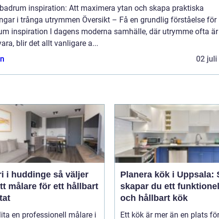
 badrum inspiration: Att maximera ytan och skapa praktiska
ngar i trånga utrymmen Översikt – Få en grundlig förståelse för l
um inspiration I dagens moderna samhälle, där utrymme ofta är
vara, blir det allt vanligare a...
n
02 jul
i huddinge så väljer
Planera kök i Uppsala: 
tt målare för ett hållbart
skapar du ett funktionel
tat
och hållbart kök
lita en professionell målare i
Ett kök är mer än en plats fö