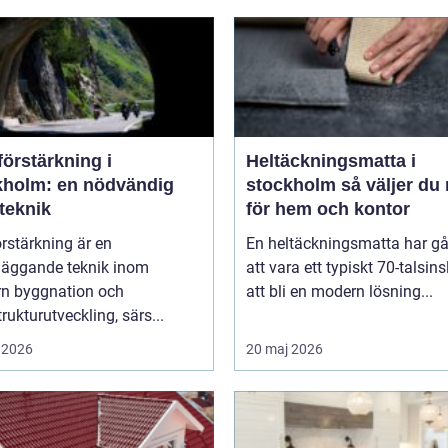
örstärkning i
Heltäckningsmatta i
kholm: en nödvändig
stockholm så väljer du rätt
teknik
för hem och kontor
rstärkning är en
En heltäckningsmatta har gå
läggande teknik inom
att vara ett typiskt 70-talsinsl
n byggnation och
att bli en modern lösning...
trukturutveckling, särs...
 2026
20 maj 2026