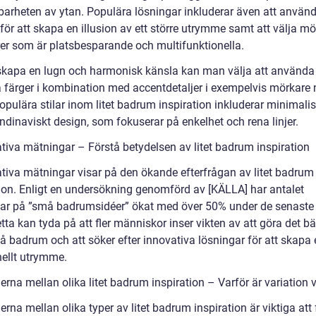
arheten av ytan. Populära lösningar inkluderar även att använ
för att skapa en illusion av ett större utrymme samt att välja m
er som är platsbesparande och multifunktionella.
 skapa en lugn och harmonisk känsla kan man välja att använda
a färger i kombination med accentdetaljer i exempelvis mörkare 
pulära stilar inom litet badrum inspiration inkluderar minimalis
ndinaviskt design, som fokuserar på enkelhet och rena linjer.
ativa mätningar – Förstå betydelsen av litet badrum inspiration
ativa mätningar visar på den ökande efterfrågan av litet badrum
tion. Enligt en undersökning genomförd av [KÄLLA] har antalet
ar på ”små badrumsidéer” ökat med över 50% under de senaste
tta kan tyda på att fler människor inser vikten av att göra det b
å badrum och att söker efter innovativa lösningar för att skapa 
nellt utrymme.
erna mellan olika litet badrum inspiration – Varför är variation v
erna mellan olika typer av litet badrum inspiration är viktiga att 