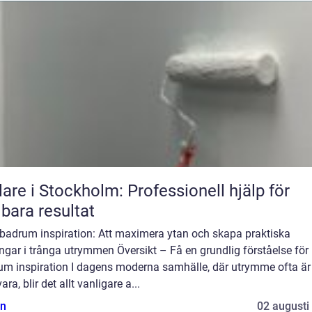
are i Stockholm: Professionell hjälp för
lbara resultat
 badrum inspiration: Att maximera ytan och skapa praktiska
ngar i trånga utrymmen Översikt – Få en grundlig förståelse för l
um inspiration I dagens moderna samhälle, där utrymme ofta är
vara, blir det allt vanligare a...
n
02 augusti