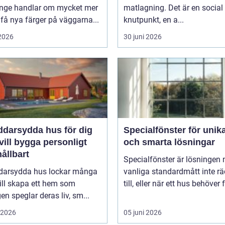
nge handlar om mycket mer
matlagning. Det är en social
 få nya färger på väggarna...
knutpunkt, en a...
 2026
30 juni 2026
ddarsydda hus för dig
Specialfönster för unik
ill bygga personligt
och smarta lösningar
ållbart
Specialfönster är lösningen 
darsydda hus lockar många
vanliga standardmått inte rä
ill skapa ett hem som
till, eller när ett hus behöver f
gen speglar deras liv, sm...
i 2026
05 juni 2026