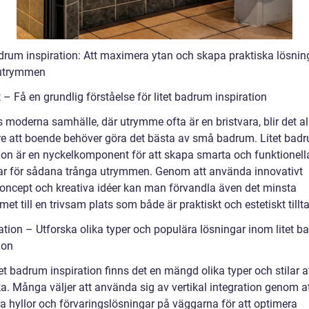
adrum inspiration: Att maximera ytan och skapa praktiska lösning
 utrymmen
 – Få en grundlig förståelse för litet badrum inspiration
 moderna samhälle, där utrymme ofta är en bristvara, blir det al
re att boende behöver göra det bästa av små badrum. Litet bad
tion är en nyckelkomponent för att skapa smarta och funktionell
ar för sådana trånga utrymmen. Genom att använda innovativt
oncept och kreativa idéer kan man förvandla även det minsta
t till en trivsam plats som både är praktiskt och estetiskt tillt
ation – Utforska olika typer och populära lösningar inom litet 
ion
et badrum inspiration finns det en mängd olika typer och stilar a
a. Många väljer att använda sig av vertikal integration genom a
ra hyllor och förvaringslösningar på väggarna för att optimera