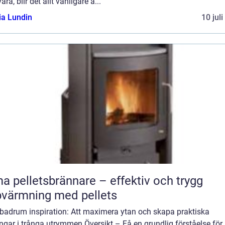
vara, blir det allt vanligare a...
ia Lundin
10 jul
a pelletsbrännare – effektiv och trygg
värmning med pellets
 badrum inspiration: Att maximera ytan och skapa praktiska
ngar i trånga utrymmen Översikt – Få en grundlig förståelse för l