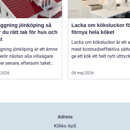
ggning jönköping så
Lacka om köksluckor fö
r du rätt tak för hus och
förnya hela köket
t
Lacka om köksluckor är ett 
gning jönköping är ett ämne
mest kostnadseffektiva sätte
rör nästan alla villaägare
ge ett kök ett helt nytt uttryck 
ller senare, eftersom taket...
 2026
09 maj 2026
Adress