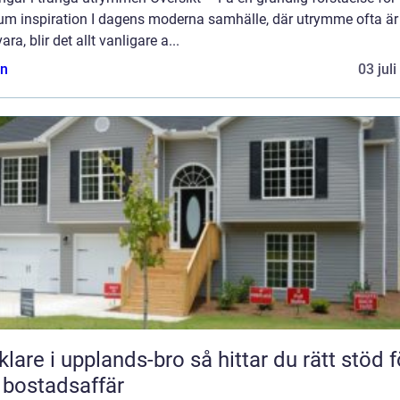
um inspiration I dagens moderna samhälle, där utrymme ofta är
vara, blir det allt vanligare a...
n
03 jul
 i upplands-bro så hittar du rätt stöd för
 bostadsaffär