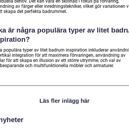
iduella behov. Det kan vara en skillnad i fokus på förvaring,
dning av färger eller inredningstekniker, vilket gör variationen v
att skapa det perfekta badrummet.
ka är några populära typer av litet bad
piration?
a populära typer av litet badrum inspiration inkluderar användn
ertikal integration för att maximera förvaringen, användning av
ar för att skapa en illusion av ett större utrymme, och val av
sbesparande och multifunktionella möbler och armaturer.
Läs fler inlägg här
 nyheter