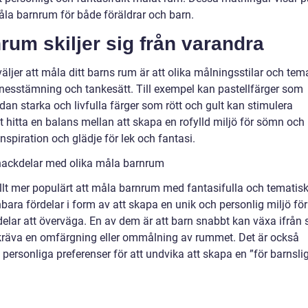
la barnrum för både föräldrar och barn.
rum skiljer sig från varandra
väljer att måla ditt barns rum är att olika målningsstilar och te
nesstämning och tankesätt. Till exempel kan pastellfärger som
dan starka och livfulla färger som rött och gult kan stimulera
 att hitta en balans mellan att skapa en rofylld miljö för sömn och
nspiration och glädje för lek och fantasi.
 nackdelar med olika måla barnrum
allt mer populärt att måla barnrum med fantasifulla och tematis
ara fördelar i form av att skapa en unik och personlig miljö för
delar att överväga. En av dem är att barn snabbt kan växa ifrån 
an kräva en omfärgning eller ommålning av rummet. Det är också
 personliga preferenser för att undvika att skapa en ”för barnsli