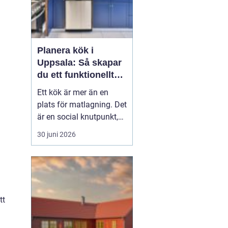
Planera kök i
Uppsala: Så skapar
du ett funktionellt
och hållbart kök
Ett kök är mer än en
plats för matlagning. Det
är en social knutpunkt,
en arbetsplats och ofta
30 juni 2026
hemmets mest använda
rum. När privatpersoner
ser över sitt kök i
Uppsala handlar det
därför säl...
tt