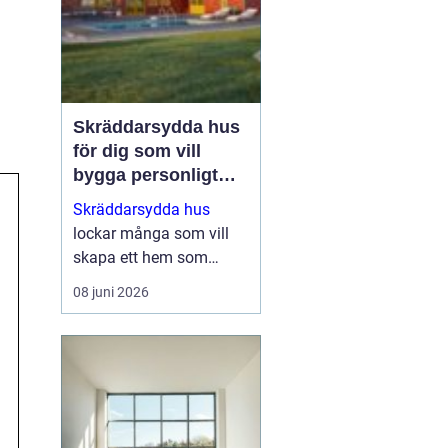
Skräddarsydda hus
för dig som vill
bygga personligt
och hållbart
Skräddarsydda hus
lockar många som vill
skapa ett hem som
verkligen speglar deras
08 juni 2026
liv, smak och vardag.
När man inte nöjer sig
med standardlösningar
blir flexibilitet och
genomtä...