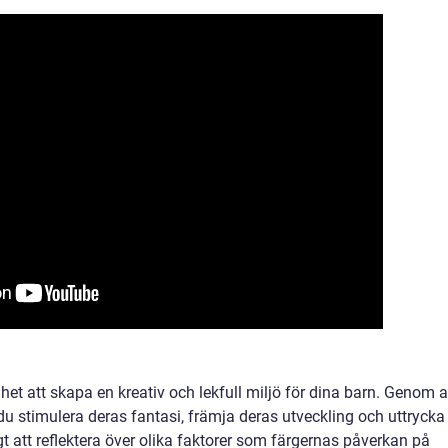
et att skapa en kreativ och lekfull miljö för dina barn. Genom a
du stimulera deras fantasi, främja deras utveckling och uttrycka
gt att reflektera över olika faktorer som färgernas påverkan på