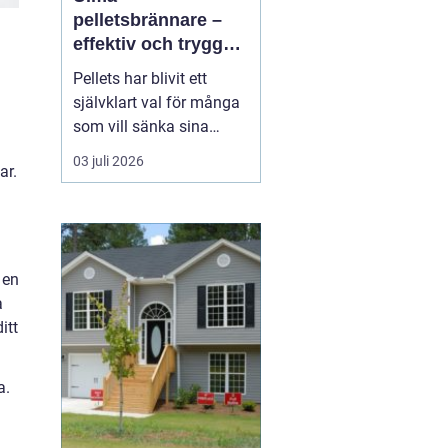
pelletsbrännare –
effektiv och trygg
uppvärmning med
Pellets har blivit ett
pellets
självklart val för många
som vill sänka sina
uppvärmningskostnader
03 juli 2026
ar.
och samtidigt minska
sin klimatpåverkan. En
modern pelletsbrännare
ger hög verkningsgrad,
jämn värme och rel...
 en
a
itt
a.