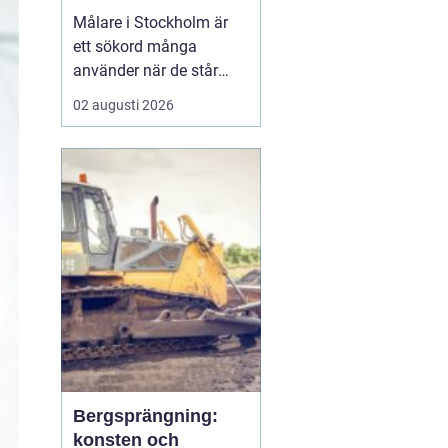
Målare i Stockholm är
ett sökord många
använder när de står
inför ett större eller
02 augusti 2026
mindre måleriprojekt i
hemmet eller på jobbet
och vill hitta en trygg
fackman. När en bostad,
lokal el...
Bergsprängning:
konsten och