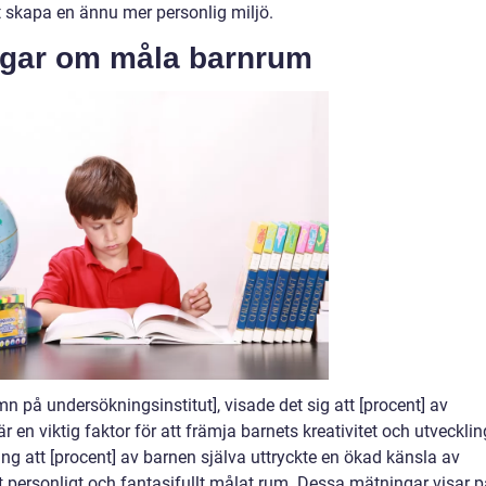
t skapa en ännu mer personlig miljö.
ngar om måla barnrum
n på undersökningsinstitut], visade det sig att [procent] av
r en viktig faktor för att främja barnets kreativitet och utvecklin
att [procent] av barnen själva uttryckte en ökad känsla av
 personligt och fantasifullt målat rum. Dessa mätningar visar p