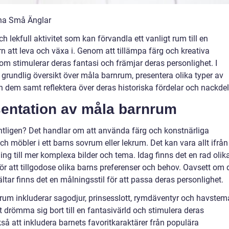
ina Små Änglar
lekfull aktivitet som kan förvandla ett vanligt rum till en
arn att leva och växa i. Genom att tillämpa färg och kreativa
 stimulerar deras fantasi och främjar deras personlighet. I
 grundlig översikt över måla barnrum, presentera olika typer av
n dem samt reflektera över deras historiska fördelar och nackdel
entation av måla barnrum
tligen? Det handlar om att använda färg och konstnärliga
och möbler i ett barns sovrum eller lekrum. Det kan vara allt ifrån
ng till mer komplexa bilder och tema. Idag finns det en rad olik
ör att tillgodose olika barns preferenser och behov. Oavsett om d
jältar finns det en målningsstil för att passa deras personlighet.
rum inkluderar sagodjur, prinsesslott, rymdäventyr och havstem
 drömma sig bort till en fantasivärld och stimulera deras
kså att inkludera barnets favoritkaraktärer från populära