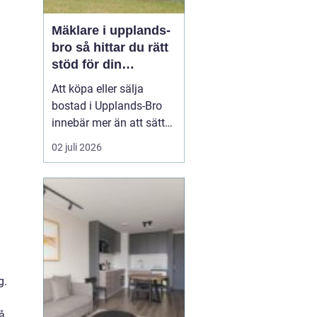
Mäklare i upplands-
bro så hittar du rätt
stöd för din
bostadsaffär
Att köpa eller sälja
bostad i Upplands-Bro
innebär mer än att sätta
upp en annons och
02 juli 2026
vänta in bud. Marknaden
i området har egen
dynamik, särskilt med
närheten till Mälaren,
pendeltåg mot
Stockholm och en
blandning av villor,
radhus, bostadsrätter
g.
oc...
å