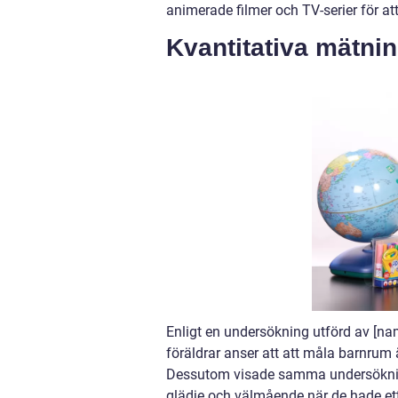
animerade filmer och TV-serier för at
Kvantitativa mätni
Enligt en undersökning utförd av [nam
föräldrar anser att att måla barnrum ä
Dessutom visade samma undersökning 
glädje och välmående när de hade ett