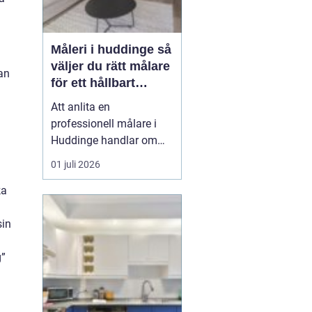
Måleri i huddinge så
väljer du rätt målare
man
för ett hållbart
resultat
Att anlita en
professionell målare i
Huddinge handlar om
mycket mer än att få nya
01 juli 2026
färger på väggarna. Det
handlar om trygghet,
ka
kvalitet och ett resultat
som håller i många år.
sin
Med rätt målerifirma kan
du höja värdet på din
g”
bostad, skapa ett
trivsamt ...