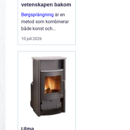
vetenskapen bakom
Bergsprängning
är en
metod som kombinerar
både konst och
vetenskap för att bryta
10 juli 2026
ner och avlägsna
bergsmaterial. I
stadsmiljöerna och
landskapen kring
Stockholm spelar
bergsp...
Ulma