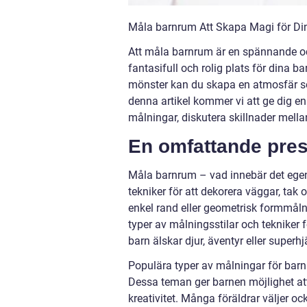
Måla barnrum Att Skapa Magi för D
Att måla barnrum är en spännande och 
fantasifull och rolig plats för dina b
mönster kan du skapa en atmosfär som
denna artikel kommer vi att ge dig en
målningar, diskutera skillnader mella
En omfattande pres
Måla barnrum – vad innebär det egen
tekniker för att dekorera väggar, tak 
enkel rand eller geometrisk formmålni
typer av målningsstilar och tekniker f
barn älskar djur, äventyr eller superh
Populära typer av målningar för barn
Dessa teman ger barnen möjlighet att
kreativitet. Många föräldrar väljer oc