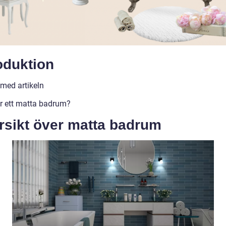
oduktion
 med artikeln
r ett matta badrum?
rsikt över matta badrum