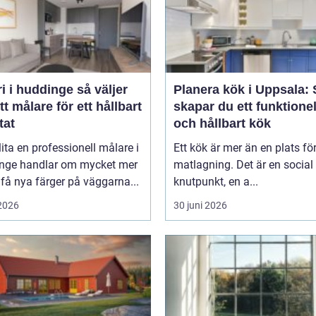
i huddinge så väljer
Planera kök i Uppsala: 
tt målare för ett hållbart
skapar du ett funktionel
tat
och hållbart kök
lita en professionell målare i
Ett kök är mer än en plats fö
nge handlar om mycket mer
matlagning. Det är en social
 få nya färger på väggarna...
knutpunkt, en a...
 2026
30 juni 2026