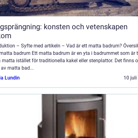
gsprängning: konsten och vetenskapen
kom
duktion – Syfte med artikeln – Vad är ett matta badrum? Översi
 matta badrum Ett matta badrum är en yta i badrummet som är 
 matta istället för traditionella kakel eller stenplattor. Det finns o
 av matta bad...
ia Lundin
10 jul