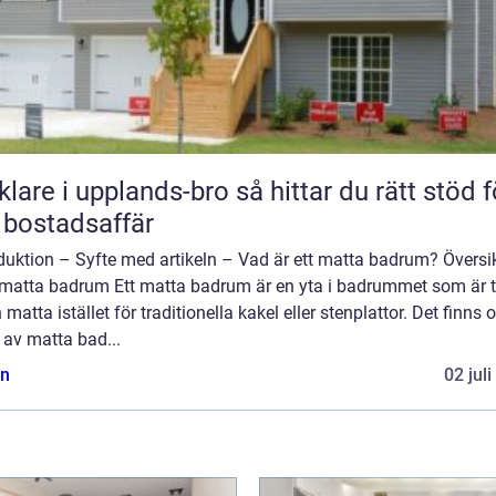
 i upplands-bro så hittar du rätt stöd för
 bostadsaffär
duktion – Syfte med artikeln – Vad är ett matta badrum? Översi
 matta badrum Ett matta badrum är en yta i badrummet som är 
 matta istället för traditionella kakel eller stenplattor. Det finns o
 av matta bad...
n
02 jul