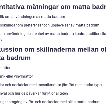
ntitativa mätningar om matta ba
stik om användningen av matta badrum
sökningar om preferenser och upplevelser av matta badrum
om användning och renhet av matta badrum kontra traditionell
iv
ussion om skillnaderna mellan ol
ta badrum
lmattor
i- eller vinylmattor
lar och nackdelar med mosaikmattor jämfört med andra typer
nval och hur de påverkar funktionaliteten
sk genomgång av för- och nackdelar med olika matta badrum