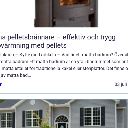
a pelletsbrännare – effektiv och trygg
värmning med pellets
duktion – Syfte med artikeln – Vad är ett matta badrum? Översi
 matta badrum Ett matta badrum är en yta i badrummet som är 
 matta istället för traditionella kakel eller stenplattor. Det finns o
 av matta bad...
n
03 jul