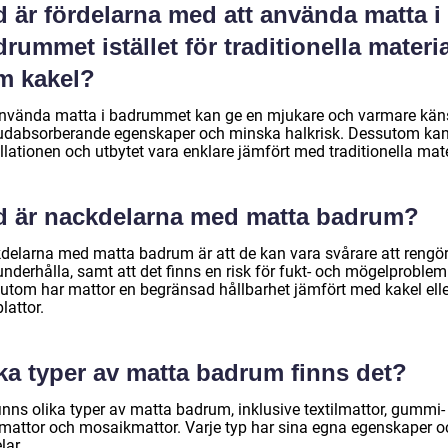
 är fördelarna med att använda matta i
rummet istället för traditionella materi
m kakel?
använda matta i badrummet kan ge en mjukare och varmare käns
judabsorberande egenskaper och minska halkrisk. Dessutom ka
llationen och utbytet vara enklare jämfört med traditionella mate
d är nackdelarna med matta badrum?
delarna med matta badrum är att de kan vara svårare att rengö
nderhålla, samt att det finns en risk för fukt- och mögelproblem
utom har mattor en begränsad hållbarhet jämfört med kakel elle
lattor.
ka typer av matta badrum finns det?
inns olika typer av matta badrum, inklusive textilmattor, gummi- 
lmattor och mosaikmattor. Varje typ har sina egna egenskaper o
lar.