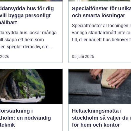
ddarsydda hus för dig
Specialfönster för unik
ill bygga personligt
och smarta lösningar
ållbart
Specialfönster är lösningen 
darsydda hus lockar många
vanliga standardmått inte rä
ill skapa ett hem som
till, eller när ett hus behöver f
gen speglar deras liv, sm...
i 2026
05 juni 2026
örstärkning i
Heltäckningsmatta i
kholm: en nödvändig
stockholm så väljer du rätt
teknik
för hem och kontor