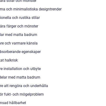
ära stilar och mönster
na och minimalistiska designtrender
ionella och rustika stilar
ära färger och mönster
lar med matta badrum
re och varmare känsla
bsorberande egenskaper
at halkrisk
e installation och utbyte
delar med matta badrum
re att rengöra och underhålla
för fukt- och mögelproblem
nsad hållbarhet