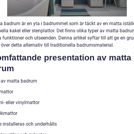
ta badrum är en yta i badrummet som är täckt av en matta iställe
nella kakel eller stenplattor. Det finns olika typer av matta bad
a funktioner och utseenden. Denna artikel syftar till att ge en gru
 över detta alternativ till traditionella badrumsmaterial.
omfattande presentation av matta
rum
 av matta badrum
lmattor
- eller vinylmattor
ikmattor
e installeras och underhålls