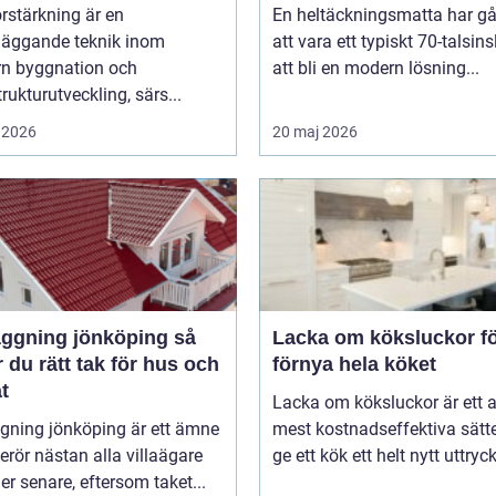
rstärkning är en
En heltäckningsmatta har gå
läggande teknik inom
att vara ett typiskt 70-talsinsl
n byggnation och
att bli en modern lösning...
trukturutveckling, särs...
 2026
20 maj 2026
ggning jönköping så
Lacka om köksluckor fö
r du rätt tak för hus och
förnya hela köket
t
Lacka om köksluckor är ett 
gning jönköping är ett ämne
mest kostnadseffektiva sätte
rör nästan alla villaägare
ge ett kök ett helt nytt uttryck 
ller senare, eftersom taket...