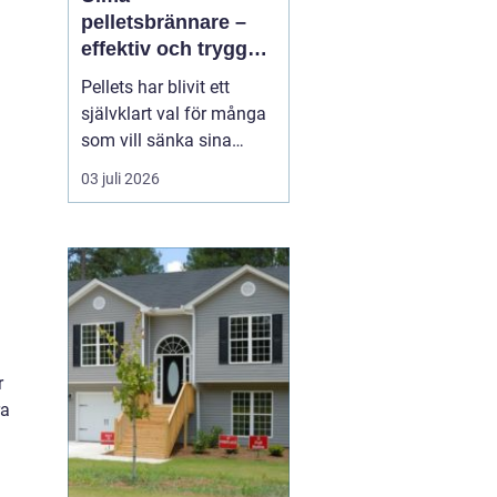
pelletsbrännare –
effektiv och trygg
uppvärmning med
Pellets har blivit ett
pellets
självklart val för många
som vill sänka sina
uppvärmningskostnader
03 juli 2026
och samtidigt minska
sin klimatpåverkan. En
modern pelletsbrännare
ger hög verkningsgrad,
jämn värme och rel...
a
r
ra