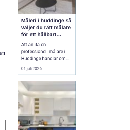
Måleri i huddinge så
väljer du rätt målare
för ett hållbart
resultat
Att anlita en
professionell målare i
itt
Huddinge handlar om
mycket mer än att få nya
01 juli 2026
färger på väggarna. Det
handlar om trygghet,
kvalitet och ett resultat
som håller i många år.
Med rätt målerifirma kan
du höja värdet på din
bostad, skapa ett
trivsamt ...