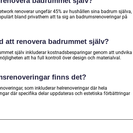
tt renovera badrummet själv?
Network renoverar ungefär 45% av hushållen sina badrum själva,
r populärt bland privathem att ta sig an badrumsrenoveringar på
d att renovera badrummet själv?
ummet själv inkluderar kostnadsbesparingar genom att undvika
jligheten att ha full kontroll över design och materialval.
msrenoveringar finns det?
enoveringar, som inkluderar helrenoveringar där hela
gar där specifika delar uppdateras och estetiska förbättringar