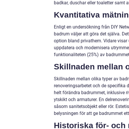
badkar, duschar eller toaletter samt at
Kvantitativa mätni
Enligt en undersökning från DIY Netw
badrum väljer att göra det själva. De
option bland privathem. Vidare visar 
uppdatera och modernisera utrymmet 
funktionaliteten (25%) av badrummet
Skillnaden mellan o
Skillnaden mellan olika typer av bad
renoveringsarbetet och de specifika 
helt förändra badrummet, inklusive riv
ytskikt och armaturer. En delrenoverin
såsom sanitetsobjekt eller rör. Esteti
belysningen för att ge badrummet ett 
Historiska för- och