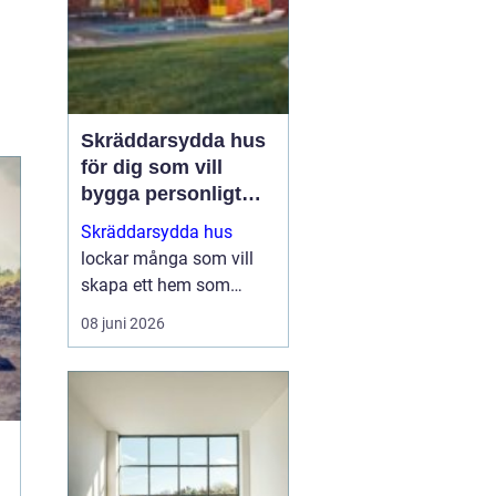
Skräddarsydda hus
för dig som vill
bygga personligt
och hållbart
Skräddarsydda hus
lockar många som vill
skapa ett hem som
verkligen speglar deras
08 juni 2026
liv, smak och vardag.
När man inte nöjer sig
med standardlösningar
blir flexibilitet och
genomtä...