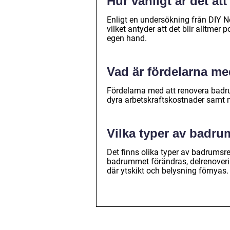
Hur vanligt är det a
Enligt en undersökning från DIY 
vilket antyder att det blir alltme
egen hand.
Vad är fördelarna me
Fördelarna med att renovera badr
dyra arbetskraftskostnader samt mö
Vilka typer av badru
Det finns olika typer av badrumsr
badrummet förändras, delrenoverin
där ytskikt och belysning förnyas.