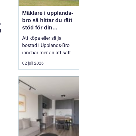
Mäklare i upplands-
bro så hittar du rätt
a
stöd för din
t
bostadsaffär
Att köpa eller sälja
bostad i Upplands-Bro
innebär mer än att sätta
upp en annons och
02 juli 2026
vänta in bud. Marknaden
i området har egen
dynamik, särskilt med
närheten till Mälaren,
pendeltåg mot
Stockholm och en
blandning av villor,
radhus, bostadsrätter
oc...