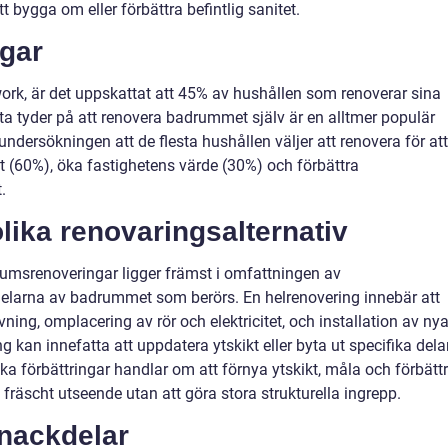
t bygga om eller förbättra befintlig sanitet.
ngar
ork, är det uppskattat att 45% av hushållen som renoverar sina
tta tyder på att renovera badrummet själv är en alltmer populär
undersökningen att de flesta hushållen väljer att renovera för att
(60%), öka fastighetens värde (30%) och förbättra
.
lika renovaringsalternativ
rumsrenoveringar ligger främst i omfattningen av
delarna av badrummet som berörs. En helrenovering innebär att
ning, omplacering av rör och elektricitet, och installation av ny
g kan innefatta att uppdatera ytskikt eller byta ut specifika dela
ska förbättringar handlar om att förnya ytskikt, måla och förbätt
fräscht utseende utan att göra stora strukturella ingrepp.
 nackdelar