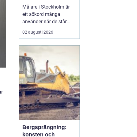
Målare i Stockholm är
ett sökord många
använder när de står
inför ett större eller
02 augusti 2026
mindre måleriprojekt i
hemmet eller på jobbet
och vill hitta en trygg
fackman. När en bostad,
lokal el...
ar
Bergsprängning:
konsten och