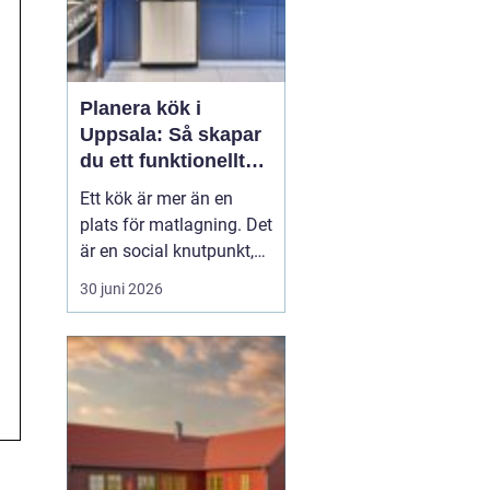
Planera kök i
Uppsala: Så skapar
du ett funktionellt
och hållbart kök
Ett kök är mer än en
plats för matlagning. Det
är en social knutpunkt,
en arbetsplats och ofta
30 juni 2026
hemmets mest använda
rum. När privatpersoner
ser över sitt kök i
Uppsala handlar det
därför säl...