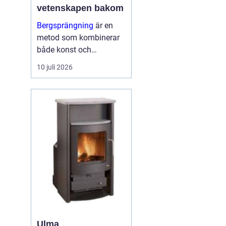
vetenskapen bakom
Bergsprängning
är en
metod som kombinerar
både konst och
vetenskap för att bryta
10 juli 2026
ner och avlägsna
bergsmaterial. I
stadsmiljöerna och
landskapen kring
Stockholm spelar
bergsp...
Ulma