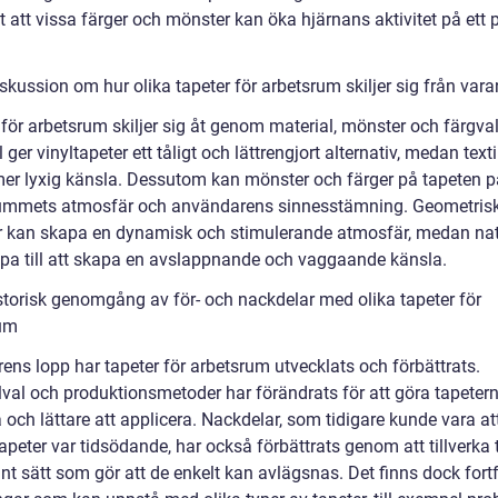
t att vissa färger och mönster kan öka hjärnans aktivitet på ett p
iskussion om hur olika tapeter för arbetsrum skiljer sig från var
för arbetsrum skiljer sig åt genom material, mönster och färgval.
ger vinyltapeter ett tåligt och lättrengjort alternativ, medan texti
mer lyxig känsla. Dessutom kan mönster och färger på tapeten 
ummets atmosfär och användarens sinnesstämning. Geometris
 kan skapa en dynamisk och stimulerande atmosfär, medan na
lpa till att skapa en avslappnande och vaggaande känsla.
istorisk genomgång av för- och nackdelar med olika tapeter för
um
ens lopp har tapeter för arbetsrum utvecklats och förbättrats.
lval och produktionsmetoder har förändrats för att göra tapeter
 och lättare att applicera. Nackdelar, som tidigare kunde vara att
peter var tidsödande, har också förbättrats genom att tillverka 
nt sätt som gör att de enkelt kan avlägsnas. Det finns dock for