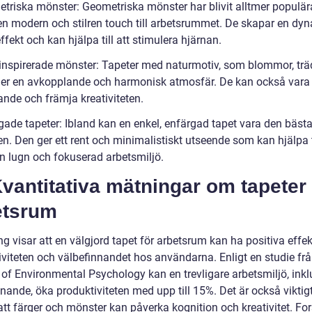
triska mönster: Geometriska mönster har blivit alltmer populär
en modern och stilren touch till arbetsrummet. De skapar en dy
effekt och kan hjälpa till att stimulera hjärnan.
inspirerade mönster: Tapeter med naturmotiv, som blommor, trä
 ger en avkopplande och harmonisk atmosfär. De kan också vara
ande och främja kreativiteten.
gade tapeter: Ibland kan en enkel, enfärgad tapet vara den bäst
n. Den ger ett rent och minimalistiskt utseende som kan hjälpa ti
n lugn och fokuserad arbetsmiljö.
 Kvantitativa mätningar om tapeter 
etsrum
g visar att en välgjord tapet för arbetsrum kan ha positiva effek
iviteten och välbefinnandet hos användarna. Enligt en studie fr
 of Environmental Psychology kan en trevligare arbetsmiljö, inkl
nande, öka produktiviteten med upp till 15%. Det är också viktigt
att färger och mönster kan påverka kognition och kreativitet. Fo