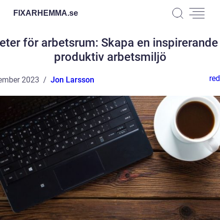
FIXARHEMMA.
se
eter för arbetsrum: Skapa en inspirerande
produktiv arbetsmiljö
red
ember 2023
Jon Larsson