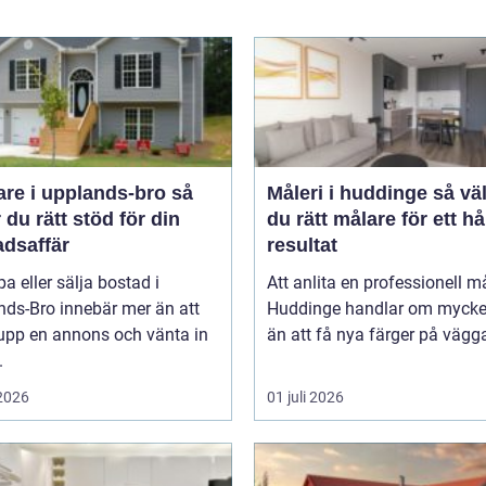
re i upplands-bro så
Måleri i huddinge så väljer
r du rätt stöd för din
du rätt målare för ett hå
adsaffär
resultat
pa eller sälja bostad i
Att anlita en professionell må
nds-Bro innebär mer än att
Huddinge handlar om mycke
 upp en annons och vänta in
än att få nya färger på vägga
.
 2026
01 juli 2026