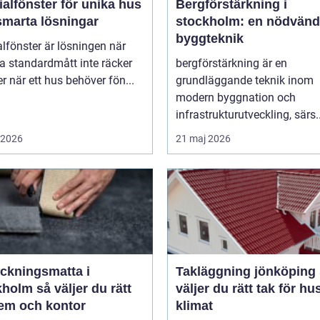
alfönster för unika hus
Bergförstärkning i
smarta lösningar
stockholm: en nödvänd
byggteknik
lfönster är lösningen när
a standardmått inte räcker
bergförstärkning är en
ller när ett hus behöver fön...
grundläggande teknik inom
modern byggnation och
infrastrukturutveckling, särs..
i 2026
21 maj 2026
äckningsmatta i
Takläggning jönköping så
 väljer du rätt
väljer du rätt tak för hu
hem och kontor
klimat