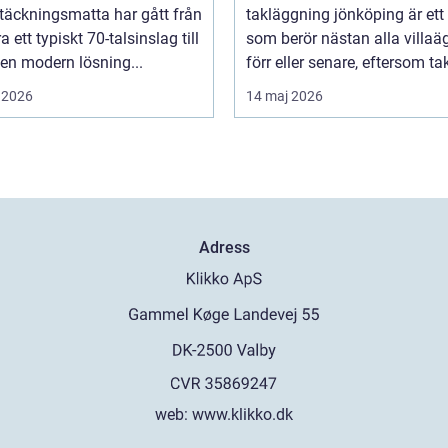
täckningsmatta har gått från
takläggning jönköping är et
a ett typiskt 70-talsinslag till
som berör nästan alla villaä
i en modern lösning...
förr eller senare, eftersom tak
 2026
14 maj 2026
Adress
web:
www.klikko.dk