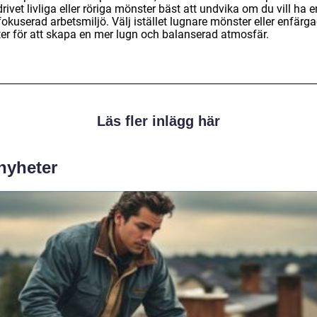
rivet livliga eller röriga mönster bäst att undvika om du vill ha e
okuserad arbetsmiljö. Välj istället lugnare mönster eller enfärg
ter för att skapa en mer lugn och balanserad atmosfär.
Läs fler inlägg här
 nyheter