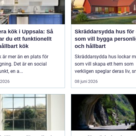
ra kök i Uppsala: Så
Skräddarsydda hus för 
r du ett funktionellt
som vill bygga personli
ållbart kök
och hållbart
k är mer än en plats för
Skräddarsydda hus lockar 
ning. Det är en social
som vill skapa ett hem som
nkt, en a...
verkligen speglar deras liv, s
i 2026
08 juni 2026