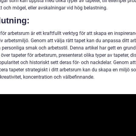
gar som kan uppstå med olika typer av tapeter, till exempel pr
t och mögel, eller avskalningar vid hög belastning.
utning:
för arbetsrum är ett kraftfullt verktyg för att skapa en inspirera
iv arbetsmiljö. Genom att välja rätt tapet kan du anpassa ditt a
n personliga smak och arbetsstil. Denna artikel har gett en grund
 över tapeter för arbetsrum, presenterat olika typer av tapeter, di
pularitet och historiskt sett deras för- och nackdelar. Genom att
era tapeter strategiskt i ditt arbetsrum kan du skapa en miljö s
kreativitet, koncentration och välbefinnande.