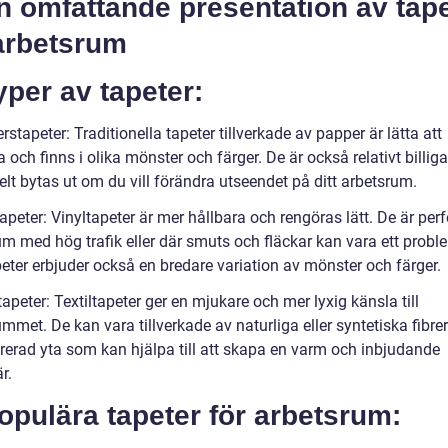
En omfattande presentation av tap
 arbetsrum
yper av tapeter:
stapeter: Traditionella tapeter tillverkade av papper är lätta att
och finns i olika mönster och färger. De är också relativt billig
lt bytas ut om du vill förändra utseendet på ditt arbetsrum.
apeter: Vinyltapeter är mer hållbara och rengöras lätt. De är perf
um med hög trafik eller där smuts och fläckar kan vara ett probl
eter erbjuder också en bredare variation av mönster och färger.
tapeter: Textiltapeter ger en mjukare och mer lyxig känsla till
mmet. De kan vara tillverkade av naturliga eller syntetiska fibre
urerad yta som kan hjälpa till att skapa en varm och inbjudande
r.
opulära tapeter för arbetsrum: