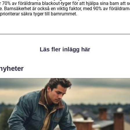
r 70% av föräldrarna blackout-tyger för att hjälpa sina barn att 
e. Barnsäkerhet är också en viktig faktor, med 90% av föräldrarn
rioriterar säkra tyger till barnrummet.
Läs fler inlägg här
 nyheter