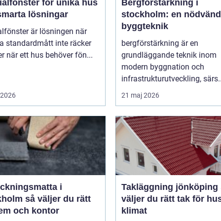
alfönster för unika hus
Bergförstärkning i
smarta lösningar
stockholm: en nödvänd
byggteknik
lfönster är lösningen när
a standardmått inte räcker
bergförstärkning är en
ller när ett hus behöver fön...
grundläggande teknik inom
modern byggnation och
infrastrukturutveckling, särs..
i 2026
21 maj 2026
äckningsmatta i
Takläggning jönköping så
 väljer du rätt
väljer du rätt tak för hu
hem och kontor
klimat