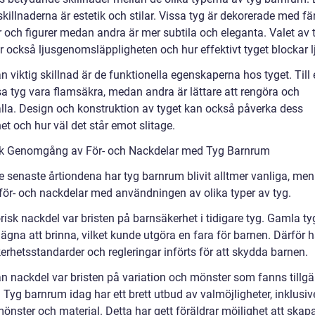
skillnaderna är estetik och stilar. Vissa tyg är dekorerade med f
 och figurer medan andra är mer subtila och eleganta. Valet av 
r också ljusgenomsläppligheten och hur effektivt tyget blockar l
 viktig skillnad är de funktionella egenskaperna hos tyget. Till
sa tyg vara flamsäkra, medan andra är lättare att rengöra och
lla. Design och konstruktion av tyget kan också påverka dess
et och hur väl det står emot slitage.
sk Genomgång av För- och Nackdelar med Tyg Barnrum
e senaste årtiondena har tyg barnrum blivit alltmer vanliga, men
 för- och nackdelar med användningen av olika typer av tyg.
risk nackdel var bristen på barnsäkerhet i tidigare tyg. Gamla ty
gna att brinna, vilket kunde utgöra en fara för barnen. Därför h
erhetsstandarder och regleringar införts för att skydda barnen.
n nackdel var bristen på variation och mönster som fanns tillgä
. Tyg barnrum idag har ett brett utbud av valmöjligheter, inklusiv
mönster och material. Detta har gett föräldrar möjlighet att skap