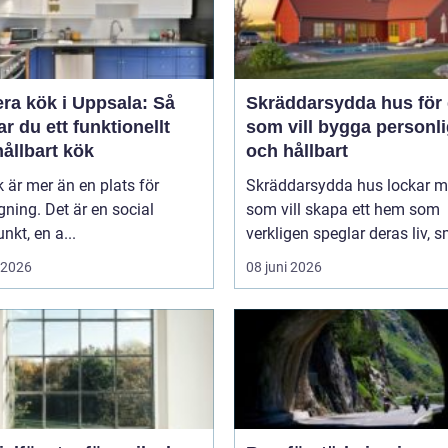
ra kök i Uppsala: Så
Skräddarsydda hus för 
r du ett funktionellt
som vill bygga personli
ållbart kök
och hållbart
k är mer än en plats för
Skräddarsydda hus lockar 
ning. Det är en social
som vill skapa ett hem som
nkt, en a...
verkligen speglar deras liv, s
i 2026
08 juni 2026