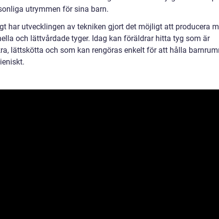
sonliga utrymmen för sina barn.
t har utvecklingen av tekniken gjort det möjligt att producera m
ella och lättvårdade tyger. Idag kan föräldrar hitta tyg som är
ra, lättskötta och som kan rengöras enkelt för att hålla barnrum
ieniskt.