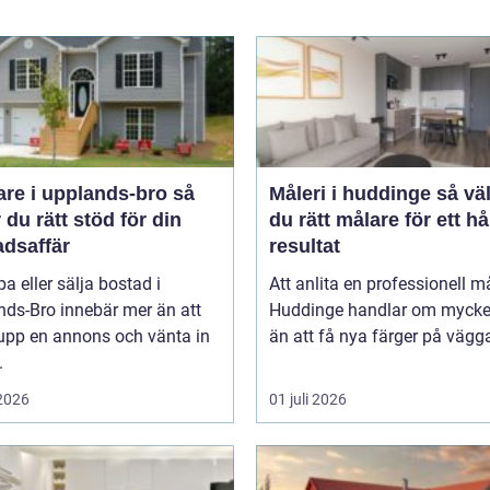
re i upplands-bro så
Måleri i huddinge så väljer
r du rätt stöd för din
du rätt målare för ett hå
adsaffär
resultat
pa eller sälja bostad i
Att anlita en professionell må
nds-Bro innebär mer än att
Huddinge handlar om mycke
 upp en annons och vänta in
än att få nya färger på vägga
.
 2026
01 juli 2026