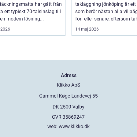
täckningsmatta har gått från
takläggning jönköping är et
a ett typiskt 70-talsinslag till
som berör nästan alla villaä
i en modern lösning...
förr eller senare, eftersom tak
 2026
14 maj 2026
Adress
web:
www.klikko.dk