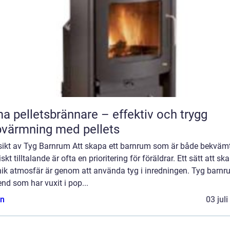
a pelletsbrännare – effektiv och trygg
värmning med pellets
sikt av Tyg Barnrum Att skapa ett barnrum som är både bekväm
iskt tilltalande är ofta en prioritering för föräldrar. Ett sätt att sk
nik atmosfär är genom att använda tyg i inredningen. Tyg barnr
end som har vuxit i pop...
n
03 jul