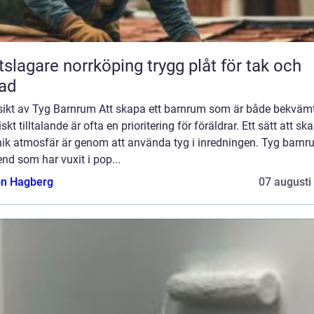
agare norrköping trygg plåt för tak och
ad
sikt av Tyg Barnrum Att skapa ett barnrum som är både bekväm
iskt tilltalande är ofta en prioritering för föräldrar. Ett sätt att sk
nik atmosfär är genom att använda tyg i inredningen. Tyg barnr
end som har vuxit i pop...
n Hagberg
07 augusti