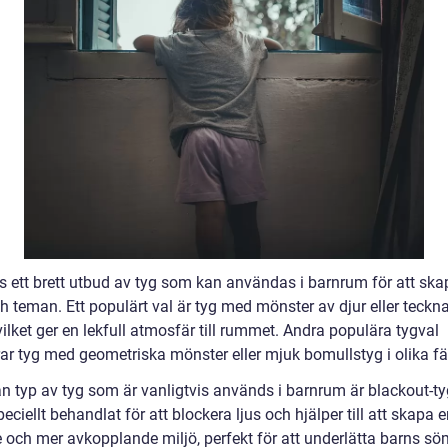
ns ett brett utbud av tyg som kan användas i barnrum för att ska
ch teman. Ett populärt val är tyg med mönster av djur eller teckn
 vilket ger en lekfull atmosfär till rummet. Andra populära tygval
rar tyg med geometriska mönster eller mjuk bomullstyg i olika fä
n typ av tyg som är vanligtvis används i barnrum är blackout-ty
peciellt behandlat för att blockera ljus och hjälper till att skapa 
 och mer avkopplande miljö, perfekt för att underlätta barns sö