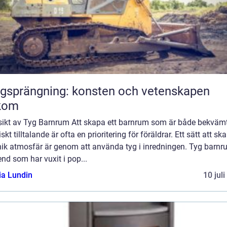
gsprängning: konsten och vetenskapen
kom
sikt av Tyg Barnrum Att skapa ett barnrum som är både bekväm
iskt tilltalande är ofta en prioritering för föräldrar. Ett sätt att sk
nik atmosfär är genom att använda tyg i inredningen. Tyg barnr
end som har vuxit i pop...
ia Lundin
10 jul