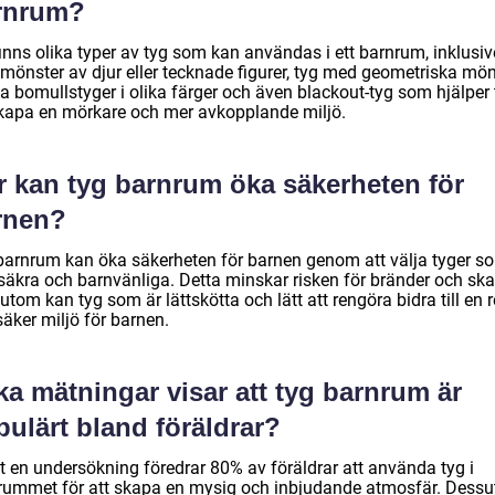
rnrum?
inns olika typer av tyg som kan användas i ett barnrum, inklusiv
mönster av djur eller tecknade figurer, tyg med geometriska mön
 bomullstyger i olika färger och även blackout-tyg som hjälper t
skapa en mörkare och mer avkopplande miljö.
r kan tyg barnrum öka säkerheten för
rnen?
barnrum kan öka säkerheten för barnen genom att välja tyger s
säkra och barnvänliga. Detta minskar risken för bränder och ska
tom kan tyg som är lättskötta och lätt att rengöra bidra till en 
äker miljö för barnen.
ka mätningar visar att tyg barnrum är
ulärt bland föräldrar?
gt en undersökning föredrar 80% av föräldrar att använda tyg i
rummet för att skapa en mysig och inbjudande atmosfär. Dess