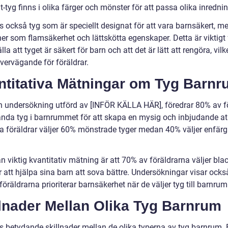
-tyg finns i olika färger och mönster för att passa olika inrednin
s också tyg som är speciellt designat för att vara barnsäkert, m
er som flamsäkerhet och lättskötta egenskaper. Detta är viktigt 
lla att tyget är säkert för barn och att det är lätt att rengöra, vilke
övervägande för föräldrar.
ntitativa Mätningar om Tyg Barn
en undersökning utförd av [INFÖR KÄLLA HÄR], föredrar 80% av f
ända tyg i barnrummet för att skapa en mysig och inbjudande a
a föräldrar väljer 60% mönstrade tyger medan 40% väljer enfär
 viktig kvantitativ mätning är att 70% av föräldrarna väljer bla
r att hjälpa sina barn att sova bättre. Undersökningar visar ocks
öräldrarna prioriterar barnsäkerhet när de väljer tyg till barnru
llnader Mellan Olika Tyg Barnrum
ns betydande skillnader mellan de olika typerna av tyg barnrum. 