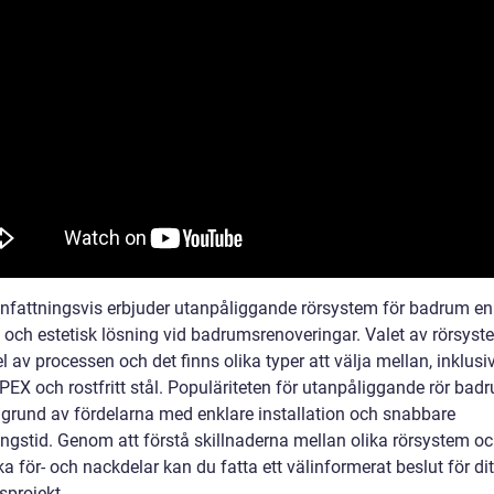
attningsvis erbjuder utanpåliggande rörsystem för badrum en
k och estetisk lösning vid badrumsrenoveringar. Valet av rörsyst
el av processen och det finns olika typer att välja mellan, inklusi
PEX och rostfritt stål. Populäriteten för utanpåliggande rör bad
 grund av fördelarna med enklare installation och snabbare
ingstid. Genom att förstå skillnaderna mellan olika rörsystem o
ka för- och nackdelar kan du fatta ett välinformerat beslut för dit
projekt.