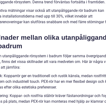
iggande rörsystem. Denna trend förväntas fortsätta i framtiden.
ativa mätningar visar också att utanpåliggande rör badrum kan
a installationstiderna med upp till 30%, vilket innebär att
renoveringar kan slutföras snabbare och med färre störningar 
lnader mellan olika utanpåliggan
 badrum
 utanpåliggande rörsystem i badrum följer samma övergripan
 finns det vissa skillnader att vara medveten om. Här är några v
 att jämföra:
ik: Kopparrör ger en traditionell och rustik känsla, medan rostfritt
rn och industriell touch. PEX-rör har en mer flexibel design och
 efter olika estetiska preferenser.
ring: Koppar- och rostfria stålrör kräver fästanordningar och fo
las på plats, medan PEX-rör kan monteras med hjälp av klamrar 