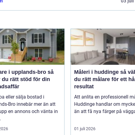
n
03 jul
re i upplands-bro så
Måleri i huddinge så väljer
r du rätt stöd för din
du rätt målare för ett hå
adsaffär
resultat
pa eller sälja bostad i
Att anlita en professionell må
nds-Bro innebär mer än att
Huddinge handlar om mycke
 upp en annons och vänta in
än att få nya färger på vägga
.
 2026
01 juli 2026