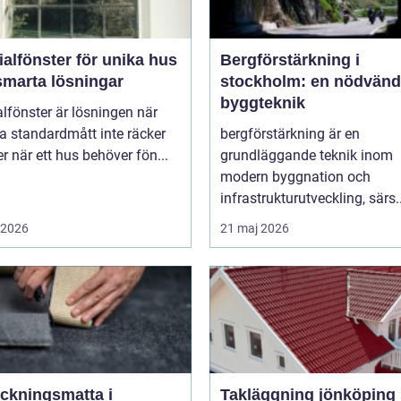
alfönster för unika hus
Bergförstärkning i
smarta lösningar
stockholm: en nödvänd
byggteknik
lfönster är lösningen när
a standardmått inte räcker
bergförstärkning är en
ller när ett hus behöver fön...
grundläggande teknik inom
modern byggnation och
infrastrukturutveckling, särs..
i 2026
21 maj 2026
äckningsmatta i
Takläggning jönköping så