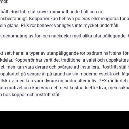
mor.
håll: Rostfritt stål kräver minimalt underhåll och är
onsbeständigt. Kopparrör kan behöva poleras eller rengöras för a
sin glans. PEX-rör behöver vanligtvis inte mycket underhåll.
sk genomgång av för- och nackdelar med olika utanpåliggande r
kt sett har alla typer av utanpåliggande rör badrum haft sina för
delar. Kopparrör har varit det traditionella valet och uppskattas
et, men kan vara dyrare och svårare att installera. Rostfritt stål 
popularitet på senare år på grund av sin moderna estetik och låg
llskrav, men kan vara dyrare än andra alternativ. PEX-rör är det
a alternativet och kan vara det mest kostnadseffektiva, men sakn
n hos koppar och rostfritt stål.