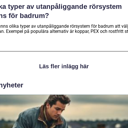
lka typer av utanpåliggande rörsystem
nns för badrum?
finns olika typer av utanpåliggande rörsystem för badrum att väl
n. Exempel på populära alternativ är koppar, PEX och rostfritt st
Läs fler inlägg här
 nyheter