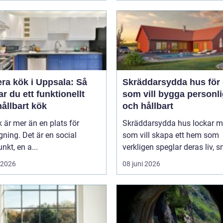
ra kök i Uppsala: Så
Skräddarsydda hus för 
r du ett funktionellt
som vill bygga personli
ållbart kök
och hållbart
k är mer än en plats för
Skräddarsydda hus lockar 
ning. Det är en social
som vill skapa ett hem som
nkt, en a...
verkligen speglar deras liv, s
i 2026
08 juni 2026