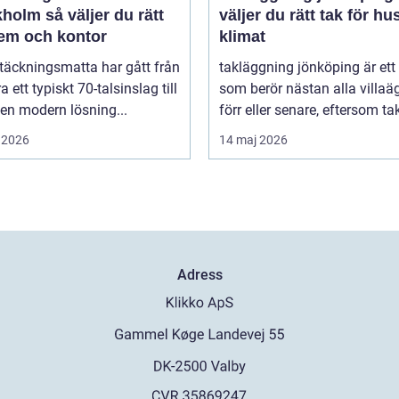
 väljer du rätt
väljer du rätt tak för hu
hem och kontor
klimat
täckningsmatta har gått från
takläggning jönköping är et
a ett typiskt 70-talsinslag till
som berör nästan alla villaä
i en modern lösning...
förr eller senare, eftersom tak
 2026
14 maj 2026
Adress