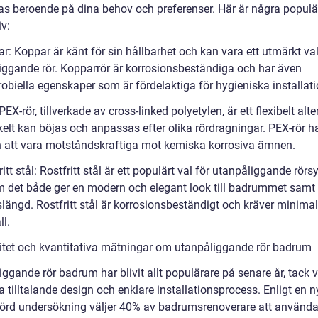
s beroende på dina behov och preferenser. Här är några populä
iv:
r: Koppar är känt för sin hållbarhet och kan vara ett utmärkt val
iggande rör. Kopparrör är korrosionsbeständiga och har även
obiella egenskaper som är fördelaktiga för hygieniska installati
PEX-rör, tillverkade av cross-linked polyetylen, är ett flexibelt alte
elt kan böjas och anpassas efter olika rördragningar. PEX-rör h
n att vara motståndskraftiga mot kemiska korrosiva ämnen.
ritt stål: Rostfritt stål är ett populärt val för utanpåliggande rör
m det både ger en modern och elegant look till badrummet samt
slängd. Rostfritt stål är korrosionsbeständigt och kräver minimal
l.
itet och kvantitativa mätningar om utanpåliggande rör badrum
ggande rör badrum har blivit allt populärare på senare år, tack v
a tilltalande design och enklare installationsprocess. Enligt en n
rd undersökning väljer 40% av badrumsrenoverare att använd