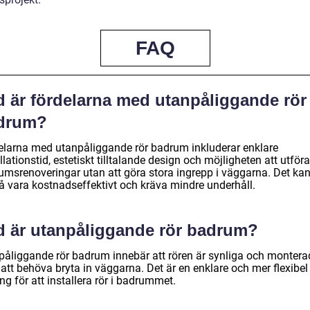
FAQ
d är fördelarna med utanpåliggande rör
drum?
elarna med utanpåliggande rör badrum inkluderar enklare
llationstid, estetiskt tilltalande design och möjligheten att utföra
umsrenoveringar utan att göra stora ingrepp i väggarna. Det ka
å vara kostnadseffektivt och kräva mindre underhåll.
d är utanpåliggande rör badrum?
påliggande rör badrum innebär att rören är synliga och montera
att behöva bryta in väggarna. Det är en enklare och mer flexibel
ng för att installera rör i badrummet.